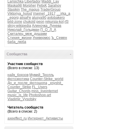
Larisichka
Libertador
Maddi_Lav
Maska98
Morpher
PetixK
Sarahov
Stasikin
The_magus
TraderGroup
Viktoriya_holod
Vseinet
_1917
__irka_a
_egorg
alisaFe
alusya90
avtobakero
bild-zone
chukold
peon
rekursia-kot
rf3
stroy-wikipedia
Алиночка_Лунева
Николай_Гольдман
П_О_Л_А
Скиталец_меж_душами
Стихия_жизни
Универмос
Ъ_Семен
баба_люба
Сообщества
-
Участник сообществ
(Всего в списке: 13)
найк_борзов
Мумий_Тролль
фотоэротика
Counter-Strike_world
До_и_после_фотошопа
_psyshit_
Counter_Strike
FL_Users
Guitar_Chords
miss_liveinternet
music_is_life
Photoshop-art
Vladimir_Vysotsky
Читатель сообществ
(Всего в списке: 2)
axeeffect_ru
Интернет_Активисты