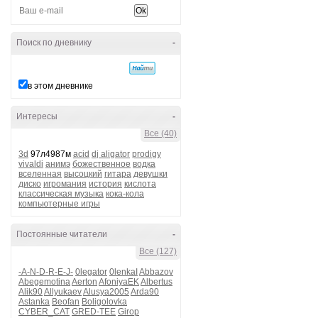
Поиск по дневнику
-
в этом дневнике
Интересы
-
Все (40)
3d
97л4987м
acid
dj aligator
prodigy
vivaldi
анимэ
божественное
водка
вселенная
высоцкий
гитара
девушки
диско
игромания
история
кислота
классическая музыка
кока-кола
компьютерные игры
Постоянные читатели
-
Все (127)
-A-N-D-R-E-J-
0legator
0lenkaI
Abbazov
Abegemotina
Aerton
AfoniyaEK
Albertus
Alik90
Allyukaev
Alusya2005
Arda90
Astanka
Beofan
Boligolovka
CYBER_CAT
GRED-TEE
Girop