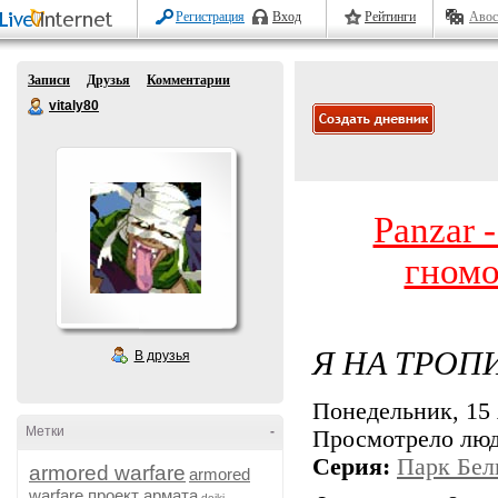
Регистрация
Вход
Рейтинги
Авос
Записи
Друзья
Комментарии
vitaly80
Panzar 
гномо
Я НА ТРОП
В друзья
Понедельник, 15 
Метки
-
Просмотрело лю
Серия:
Парк Бел
armored warfare
armored
warfare проект армата
dojki