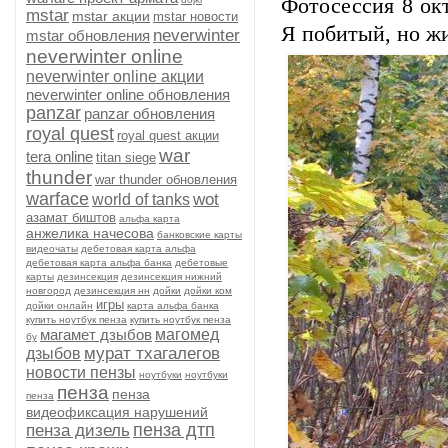
Фотосессия 8 окт
mstar
mstar акции
mstar новости
Я побитый, но ж
neverwinter
mstar обновления
neverwinter online
neverwinter online акции
neverwinter online обновления
panzar
panzar обновления
royal quest
royal quest акции
war
tera online
titan siege
thunder
war thunder обновления
warface
wot
world of tanks
азамат биштов
альфа карта
анжелика начесова
банковские карты
видеочаты
дебетовая карта альфа
дебетовая карта альфа банка
дебетовые
карты
дезинсекция
дезинсекция нижний
новгород
дезинсекция нн
дойки
дойки ком
игры
дойки онлайн
карта альфа банка
купить ноутбук пенза
купить ноутбук пенза
магамет дзыбов
магомед
бу
мурат тхагалегов
дзыбов
новости пензы
ноутбуки
ноутбуки
пенза
пенза
пенза
видеофиксация нарушений
пенза дтп
пенза дизель