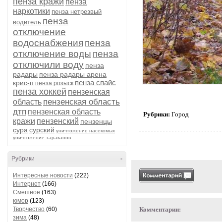
пенза кражи
пенза
наркотики
пенза нетрезвый
пенза
водитель
отключение
водоснабжения
пенза
отключение воды
пенза
отключили воду
пенза
радары
пенза радары арена
пенза спайс
крис-п
пенза розыск
пенза хоккей
пензенская
пензенская область
область
дтп
пензенская область
Рубрики:
Город
кражи
пензенский
пензенцы
сура
сурский
уничтожение насекомых
уничтожение тараканов
Рубрики
-
Интересные новости
(222)
Интернет
(166)
Смешное
(163)
юмор
(123)
Творчество
(60)
Комментарии:
зима
(48)