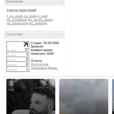
Трансляции
-
Список трансляций
lj_ng_photo
rss_fishki
lj_zyalt
rss_pointblank
rss_penza_planet
rss_futurecome
rss_zrivkoren
Статистика
-
Создан: 30.08.2006
Записей:
Комментариев:
Написано: 9085
Отчеты:
Посетители
Поисковые фразы