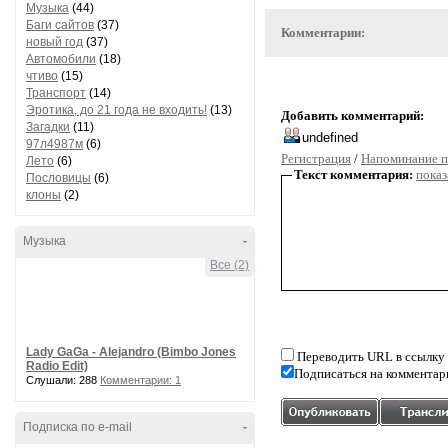
Музыка
(44)
Баги сайтов
(37)
Комментарии:
новый год
(37)
Автомобили
(18)
чтиво
(15)
Транспорт
(14)
Эротика, до 21 года не входить!
(13)
Добавить комментарий:
Загадки
(11)
97л4987м
(6)
Регистрация
/
Напоминание п
Лето
(6)
Текст комментария:
показ
Пословицы
(6)
клоны
(2)
Музыка
-
Все (2)
Lady GaGa - Alejandro (Bimbo Jones
Переводить URL в ссылку
Radio Edit)
Подписаться на комментар
Слушали: 288
Комментарии: 1
Подписка по e-mail
-