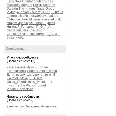
Larisichka
Libertador
Maddi_Lav
Maska98
Morpher
PetixK
Sarahov
Stasikin
The_magus
TraderGroup
Viktoriya_holod
Vseinet
_1917
__irka_a
_egorg
alisaFe
alusya90
avtobakero
bild-zone
chukold
peon
rekursia-kot
rf3
stroy-wikipedia
Алиночка_Лунева
Николай_Гольдман
П_О_Л_А
Скиталец_меж_душами
Стихия_жизни
Универмос
Ъ_Семен
баба_люба
Сообщества
-
Участник сообществ
(Всего в списке: 13)
найк_борзов
Мумий_Тролль
фотоэротика
Counter-Strike_world
До_и_после_фотошопа
_psyshit_
Counter_Strike
FL_Users
Guitar_Chords
miss_liveinternet
music_is_life
Photoshop-art
Vladimir_Vysotsky
Читатель сообществ
(Всего в списке: 2)
axeeffect_ru
Интернет_Активисты