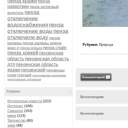
пенза кражи
пенза
наркотики
пенза нетрезвый
пенза
водитель
отключение
водоснабжения
пенза
отключение воды
пенза
отключили воду
пенза
радары
пенза радары арена
Рубрики:
Природа
пенза спайс
крис-п
пенза розыск
пенза хоккей
пензенская
пензенская область
область
дтп
пензенская область
кражи
пензенский
пензенцы
сура
сурский
уничтожение насекомых
уничтожение тараканов
Рубрики
-
Комментарии:
Интересные новости
(222)
Интернет
(166)
Смешное
(163)
Комментарии:
юмор
(123)
Творчество
(60)
зима
(48)