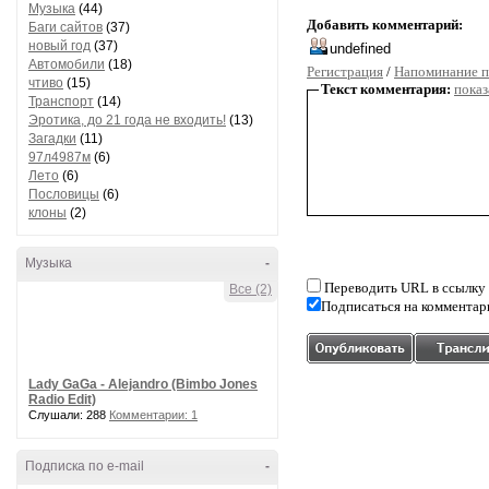
Музыка
(44)
Добавить комментарий:
Баги сайтов
(37)
новый год
(37)
Автомобили
(18)
Регистрация
/
Напоминание п
чтиво
(15)
Текст комментария:
показ
Транспорт
(14)
Эротика, до 21 года не входить!
(13)
Загадки
(11)
97л4987м
(6)
Лето
(6)
Пословицы
(6)
клоны
(2)
Музыка
-
Переводить URL в ссылку
Все (2)
Подписаться на комментар
Lady GaGa - Alejandro (Bimbo Jones
Radio Edit)
Слушали: 288
Комментарии: 1
Подписка по e-mail
-