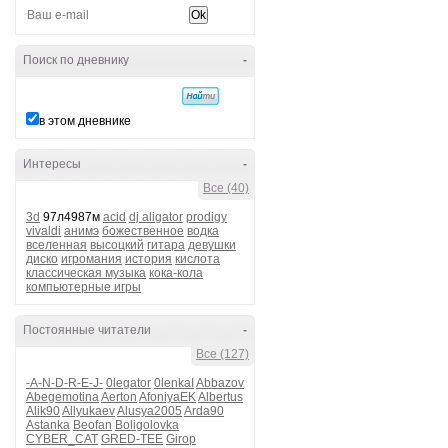
Поиск по дневнику
-
в этом дневнике
Интересы
-
Все (40)
3d
97л4987м
acid
dj aligator
prodigy
vivaldi
анимэ
божественное
водка
вселенная
высоцкий
гитара
девушки
диско
игромания
история
кислота
классическая музыка
кока-кола
компьютерные игры
Постоянные читатели
-
Все (127)
-A-N-D-R-E-J-
0legator
0lenkaI
Abbazov
Abegemotina
Aerton
AfoniyaEK
Albertus
Alik90
Allyukaev
Alusya2005
Arda90
Astanka
Beofan
Boligolovka
CYBER_CAT
GRED-TEE
Girop