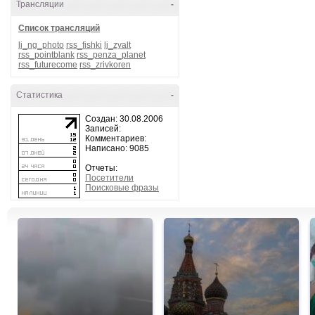
Трансляции
-
Список трансляций
lj_ng_photo
rss_fishki
lj_zyalt
rss_pointblank
rss_penza_planet
rss_futurecome
rss_zrivkoren
Статистика
-
Создан: 30.08.2006
Записей:
Комментариев:
Написано: 9085
Отчеты:
Посетители
Поисковые фразы