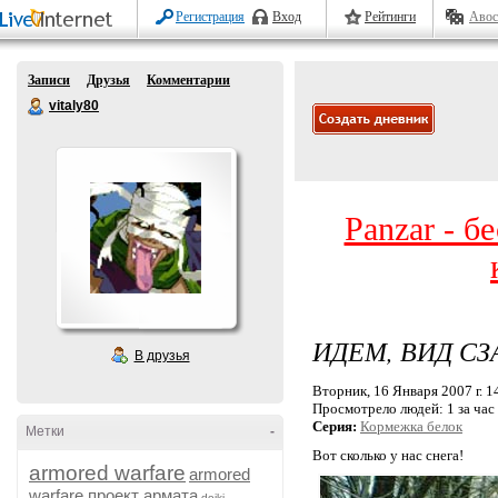
Регистрация
Вход
Рейтинги
Авос
Записи
Друзья
Комментарии
vitaly80
Panzar - б
ИДЕМ, ВИД СЗ
В друзья
Вторник, 16 Января 2007 г. 1
Просмотрело людей:
1 за час
Серия:
Кормежка белок
Метки
-
Вот сколько у нас снега!
armored warfare
armored
warfare проект армата
dojki