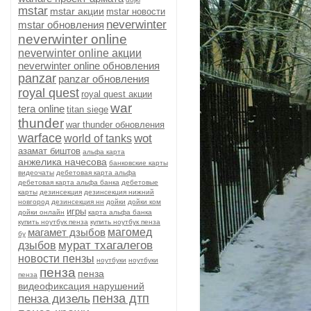
mstar
mstar акции
mstar новости
neverwinter
mstar обновления
neverwinter online
neverwinter online акции
neverwinter online обновления
panzar
panzar обновления
royal quest
royal quest акции
war
tera online
titan siege
thunder
war thunder обновления
warface
wot
world of tanks
азамат биштов
альфа карта
анжелика начесова
банковские карты
видеочаты
дебетовая карта альфа
дебетовая карта альфа банка
дебетовые
карты
дезинсекция
дезинсекция нижний
новгород
дезинсекция нн
дойки
дойки ком
игры
дойки онлайн
карта альфа банка
купить ноутбук пенза
купить ноутбук пенза
магамет дзыбов
магомед
бу
мурат тхагалегов
дзыбов
новости пензы
ноутбуки
ноутбуки
пенза
пенза
пенза
видеофиксация нарушений
пенза дтп
пенза дизель