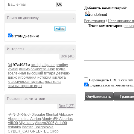
Добавить комментарий:
Поиск по дневнику
-
Регистрация
/
Напоминание п
Текст комментария:
показ
в этом дневнике
Интересы
-
Все (40)
3d
97л4987м
acid
dj aligator
prodigy
vivaldi
анимэ
божественное
водка
вселенная
высоцкий
гитара
девушки
диско
игромания
история
кислота
Переводить URL в ссылку
классическая музыка
кока-кола
Подписаться на комментар
компьютерные игры
Постоянные читатели
-
Все (127)
-A-N-D-R-E-J-
0legator
0lenkaI
Abbazov
Abegemotina
Aerton
AfoniyaEK
Albertus
Alik90
Allyukaev
Alusya2005
Arda90
Astanka
Beofan
Boligolovka
CYBER_CAT
GRED-TEE
Girop