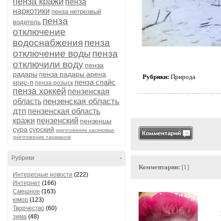
пенза кражи
пенза
наркотики
пенза нетрезвый
пенза
водитель
отключение
водоснабжения
пенза
отключение воды
пенза
отключили воду
пенза
радары
пенза радары арена
Рубрики:
Природа
пенза спайс
крис-п
пенза розыск
пенза хоккей
пензенская
пензенская область
область
дтп
пензенская область
кражи
пензенский
пензенцы
сура
сурский
уничтожение насекомых
уничтожение тараканов
Рубрики
-
Комментарии:
[1]
Интересные новости
(222)
Интернет
(166)
Смешное
(163)
юмор
(123)
Творчество
(60)
зима
(48)