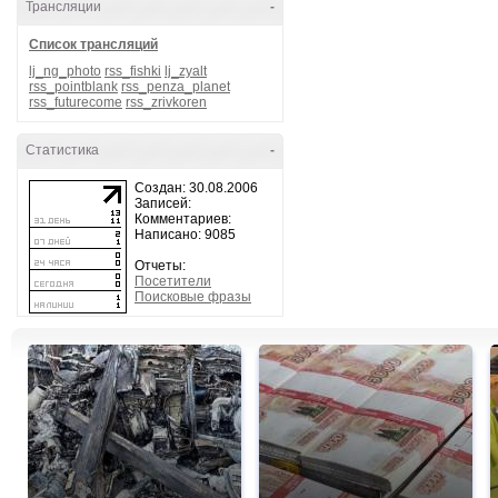
Трансляции
-
Список трансляций
lj_ng_photo
rss_fishki
lj_zyalt
rss_pointblank
rss_penza_planet
rss_futurecome
rss_zrivkoren
Статистика
-
Создан: 30.08.2006
Записей:
Комментариев:
Написано: 9085
Отчеты:
Посетители
Поисковые фразы