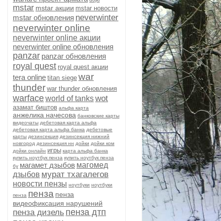
mstar
mstar акции
mstar новости
neverwinter
mstar обновления
neverwinter online
neverwinter online акции
neverwinter online обновления
panzar
panzar обновления
royal quest
royal quest акции
war
tera online
titan siege
thunder
war thunder обновления
warface
wot
world of tanks
азамат биштов
альфа карта
анжелика начесова
банковские карты
видеочаты
дебетовая карта альфа
дебетовая карта альфа банка
дебетовые
карты
дезинсекция
дезинсекция нижний
новгород
дезинсекция нн
дойки
дойки ком
игры
дойки онлайн
карта альфа банка
купить ноутбук пенза
купить ноутбук пенза
магамет дзыбов
магомед
бу
мурат тхагалегов
дзыбов
новости пензы
ноутбуки
ноутбуки
пенза
пенза
пенза
видеофиксация нарушений
пенза дтп
пенза дизель