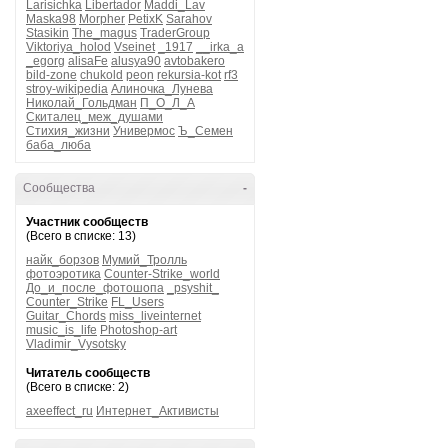
Larisichka
Libertador
Maddi_Lav
Maska98
Morpher
PetixK
Sarahov
Stasikin
The_magus
TraderGroup
Viktoriya_holod
Vseinet
_1917
__irka_a
_egorg
alisaFe
alusya90
avtobakero
bild-zone
chukold
peon
rekursia-kot
rf3
stroy-wikipedia
Алиночка_Лунева
Николай_Гольдман
П_О_Л_А
Скиталец_меж_душами
Стихия_жизни
Универмос
Ъ_Семен
баба_люба
Сообщества
-
Участник сообществ
(Всего в списке: 13)
найк_борзов
Мумий_Тролль
фотоэротика
Counter-Strike_world
До_и_после_фотошопа
_psyshit_
Counter_Strike
FL_Users
Guitar_Chords
miss_liveinternet
music_is_life
Photoshop-art
Vladimir_Vysotsky
Читатель сообществ
(Всего в списке: 2)
axeeffect_ru
Интернет_Активисты