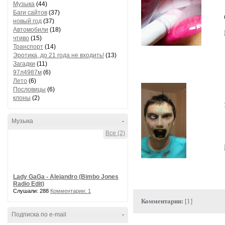
Музыка
(44)
Баги сайтов
(37)
новый год
(37)
Автомобили
(18)
чтиво
(15)
Транспорт
(14)
Эротика, до 21 года не входить!
(13)
Загадки
(11)
97л4987м
(6)
Лето
(6)
Пословицы
(6)
клоны
(2)
Музыка
-
Все (2)
Lady GaGa - Alejandro (Bimbo Jones
Radio Edit)
Слушали: 288
Комментарии: 1
Комментарии:
[1]
Подписка по e-mail
-