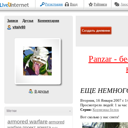
Регистрация
Вход
Рейтинги
Авос
Записи
Друзья
Комментарии
vitaly80
Panzar - б
ЕЩЕ НЕМНОГО
В друзья
Вторник, 16 Января 2007 г. 1
Просмотрело людей:
1 за час
Серия:
Кормежка белок
Метки
-
Вот сколько у нас снега!
armored warfare
armored
warfare проект армата
dojki