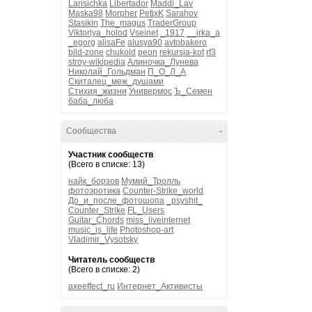
Larisichka
Libertador
Maddi_Lav
Maska98
Morpher
PetixK
Sarahov
Stasikin
The_magus
TraderGroup
Viktoriya_holod
Vseinet
_1917
__irka_a
_egorg
alisaFe
alusya90
avtobakero
bild-zone
chukold
peon
rekursia-kot
rf3
stroy-wikipedia
Алиночка_Лунева
Николай_Гольдман
П_О_Л_А
Скиталец_меж_душами
Стихия_жизни
Универмос
Ъ_Семен
баба_люба
Сообщества
-
Участник сообществ
(Всего в списке: 13)
найк_борзов
Мумий_Тролль
фотоэротика
Counter-Strike_world
До_и_после_фотошопа
_psyshit_
Counter_Strike
FL_Users
Guitar_Chords
miss_liveinternet
music_is_life
Photoshop-art
Vladimir_Vysotsky
Читатель сообществ
(Всего в списке: 2)
axeeffect_ru
Интернет_Активисты