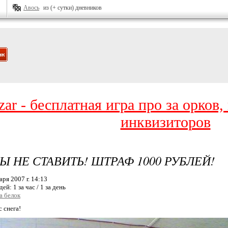
Авось
из (+ сутки) дневников
zar - бесплатная игра про за орков
инквизиторов
 НЕ СТАВИТЬ! ШТРАФ 1000 РУБЛЕЙ!
ря 2007 г. 14:13
дей:
1 за час / 1 за день
а белок
с снега!