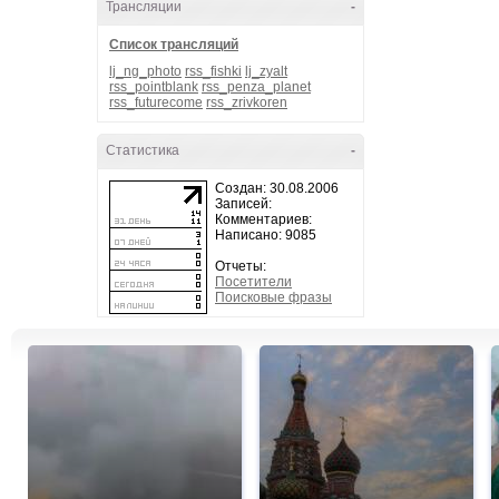
Трансляции
-
Список трансляций
lj_ng_photo
rss_fishki
lj_zyalt
rss_pointblank
rss_penza_planet
rss_futurecome
rss_zrivkoren
Статистика
-
Создан: 30.08.2006
Записей:
Комментариев:
Написано: 9085
Отчеты:
Посетители
Поисковые фразы