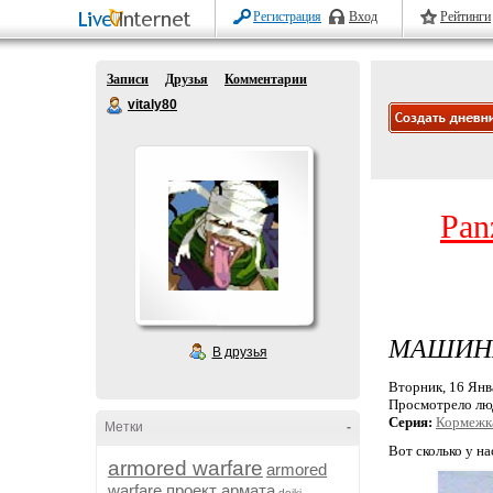
Регистрация
Вход
Рейтинги
Записи
Друзья
Комментарии
vitaly80
Pan
МАШИНЫ
В друзья
Вторник, 16 Янва
Просмотрело лю
Серия:
Кормежк
Метки
-
Вот сколько у на
armored warfare
armored
warfare проект армата
dojki