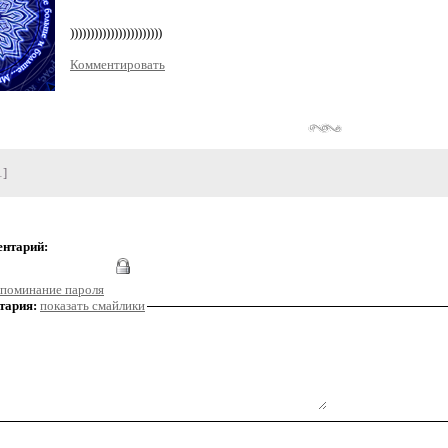
)))))))))))))))))))))))
Комментировать
1]
ентарий:
поминание пароля
тария:
показать смайлики