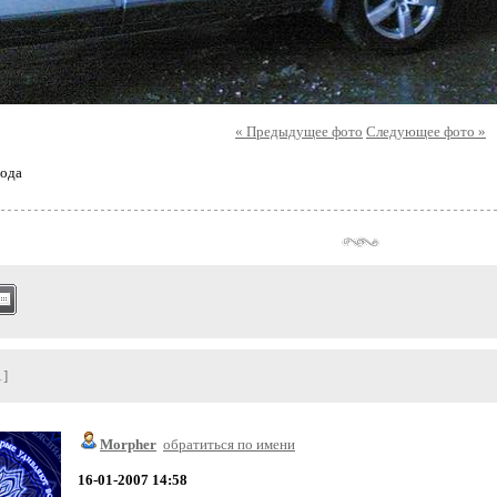
« Предыдущее фото
Следующее фото »
ода
1]
Morpher
обратиться по имени
16-01-2007 14:58