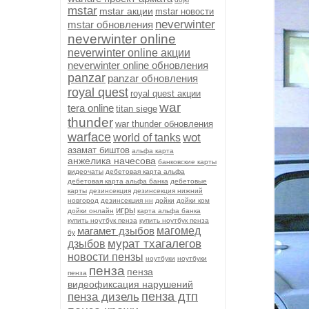
mstar
mstar акции
mstar новости
neverwinter
mstar обновления
neverwinter online
neverwinter online акции
neverwinter online обновления
panzar
panzar обновления
royal quest
royal quest акции
war
tera online
titan siege
thunder
war thunder обновления
warface
wot
world of tanks
азамат биштов
альфа карта
анжелика начесова
банковские карты
видеочаты
дебетовая карта альфа
дебетовая карта альфа банка
дебетовые
карты
дезинсекция
дезинсекция нижний
новгород
дезинсекция нн
дойки
дойки ком
игры
дойки онлайн
карта альфа банка
купить ноутбук пенза
купить ноутбук пенза
магамет дзыбов
магомед
бу
мурат тхагалегов
дзыбов
новости пензы
ноутбуки
ноутбуки
пенза
пенза
пенза
видеофиксация нарушений
пенза дтп
пенза дизель