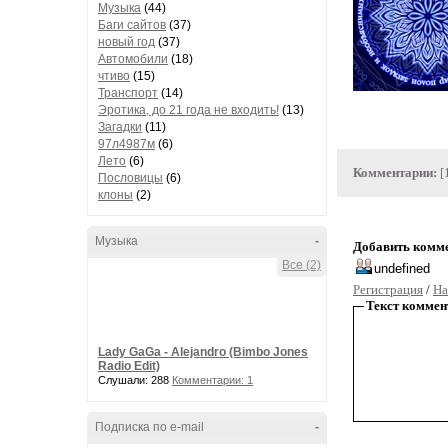
Музыка
(44)
Баги сайтов
(37)
новый год
(37)
Автомобили
(18)
чтиво
(15)
Транспорт
(14)
Эротика, до 21 года не входить!
(13)
Загадки
(11)
97л4987м
(6)
Лето
(6)
Комментарии:
[
Пословицы
(6)
клоны
(2)
Музыка
-
Добавить комм
Все (2)
Регистрация
/
На
Текст коммен
Lady GaGa - Alejandro (Bimbo Jones
Radio Edit)
Слушали: 288
Комментарии: 1
Подписка по e-mail
-