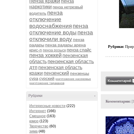
пенза кражи
пенза
наркотики
пенза нетрезвый
пенза
водитель
отключение
водоснабжения
пенза
отключение воды
пенза
отключили воду
пенза
радары
пенза радары арена
Рубрики:
Прир
пенза спайс
крис-п
пенза розыск
пенза хоккей
пензенская
пензенская область
область
дтп
пензенская область
кражи
пензенский
пензенцы
сура
сурский
уничтожение насекомых
уничтожение тараканов
Рубрики
-
Комментарии:
[
Интересные новости
(222)
Интернет
(166)
Смешное
(163)
юмор
(123)
Творчество
(60)
зима
(48)