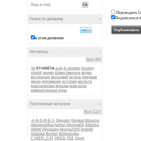
Переводить U
Подписаться н
Поиск по дневнику
-
в этом дневнике
Интересы
-
Все (40)
3d
97л4987м
acid
dj aligator
prodigy
vivaldi
анимэ
божественное
водка
вселенная
высоцкий
гитара
девушки
диско
игромания
история
кислота
классическая музыка
кока-кола
компьютерные игры
Постоянные читатели
-
Все (127)
-A-N-D-R-E-J-
0legator
0lenkaI
Abbazov
Abegemotina
Aerton
AfoniyaEK
Albertus
Alik90
Allyukaev
Alusya2005
Arda90
Astanka
Beofan
Boligolovka
CYBER_CAT
GRED-TEE
Girop