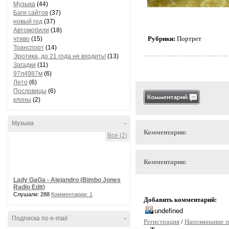
Музыка
(44)
Баги сайтов
(37)
новый год
(37)
Автомобили
(18)
Рубрики:
Портрет
чтиво
(15)
Транспорт
(14)
Эротика, до 21 года не входить!
(13)
Загадки
(11)
97л4987м
(6)
Лето
(6)
Пословицы
(6)
клоны
(2)
Музыка
-
Комментарии:
Все (2)
Комментарии:
Lady GaGa - Alejandro (Bimbo Jones
Radio Edit)
Слушали: 288
Комментарии: 1
Добавить комментарий:
Подписка по e-mail
-
Регистрация
/
Напоминание п