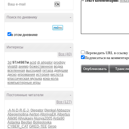
Текст комментария:
показ
Поиск по дневнику
-
в этом дневнике
Интересы
-
Переводить URL в ссылку
Все (40)
Подписаться на комментар
3d
97л4987м
acid
dj aligator
prodigy
vivaldi
анимэ
божественное
водка
вселенная
высоцкий
гитара
девушки
диско
игромания
история
кислота
классическая музыка
кока-кола
компьютерные игры
Постоянные читатели
-
Все (127)
-A-N-D-R-E-J-
0legator
0lenkaI
Abbazov
Abegemotina
Aerton
AfoniyaEK
Albertus
Alik90
Allyukaev
Alusya2005
Arda90
Astanka
Beofan
Boligolovka
CYBER_CAT
GRED-TEE
Girop