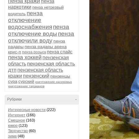
пенза кражи
пенза
наркотики
пенза нетрезвый
пенза
водитель
отключение
водоснабжения
пенза
отключение воды
пенза
отключили воду
пенза
радары
пенза радары арена
пенза спайс
крис-п
пенза розыск
пенза хоккей
пензенская
пензенская область
область
дтп
пензенская область
кражи
пензенский
пензенцы
сура
сурский
уничтожение насекомых
уничтожение тараканов
Рубрики
-
Интересные новости
(222)
Интернет
(166)
Смешное
(163)
юмор
(123)
Творчество
(60)
зима
(48)