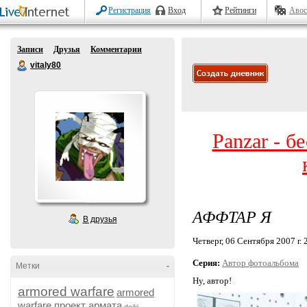
Регистрация
Вход
Рейтинги
Авос
Записи
Друзья
Комментарии
vitaly80
Panzar - б
АФФТАР Я
В друзья
Четверг, 06 Сентября 2007 г. 
Серия:
Автор фотоальбома
Метки
-
Ну, автор!
armored warfare
armored
warfare проект армата
dojki