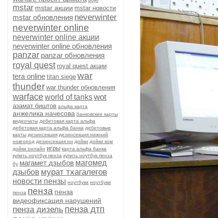
mstar
mstar акции
mstar новости
neverwinter
mstar обновления
neverwinter online
neverwinter online акции
neverwinter online обновления
panzar
panzar обновления
royal quest
royal quest акции
war
tera online
titan siege
thunder
war thunder обновления
warface
wot
world of tanks
азамат биштов
альфа карта
анжелика начесова
банковские карты
видеочаты
дебетовая карта альфа
дебетовая карта альфа банка
дебетовые
карты
дезинсекция
дезинсекция нижний
новгород
дезинсекция нн
дойки
дойки ком
игры
дойки онлайн
карта альфа банка
купить ноутбук пенза
купить ноутбук пенза
магамет дзыбов
магомед
бу
мурат тхагалегов
дзыбов
новости пензы
ноутбуки
ноутбуки
пенза
пенза
пенза
видеофиксация нарушений
пенза дтп
пенза дизель