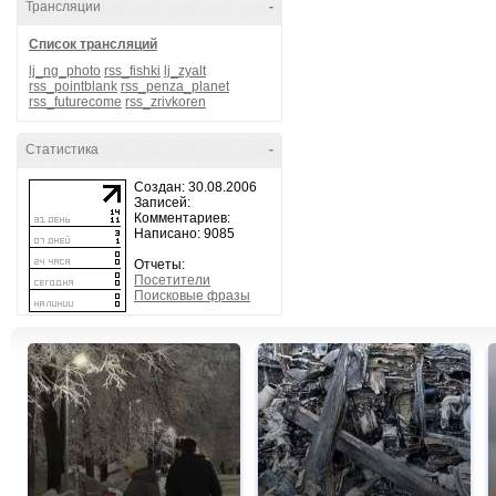
Трансляции
-
Список трансляций
lj_ng_photo
rss_fishki
lj_zyalt
rss_pointblank
rss_penza_planet
rss_futurecome
rss_zrivkoren
Статистика
-
Создан: 30.08.2006
Записей:
Комментариев:
Написано: 9085
Отчеты:
Посетители
Поисковые фразы