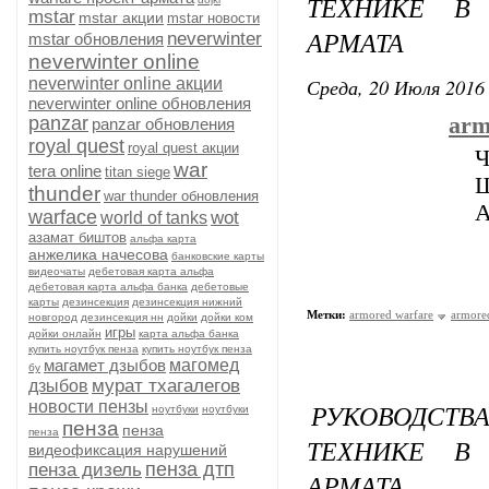
ТЕХНИКЕ В
mstar
mstar акции
mstar новости
АРМАТА
neverwinter
mstar обновления
neverwinter online
Среда, 20 Июля 2016 
neverwinter online акции
neverwinter online обновления
panzar
arm
panzar обновления
royal quest
royal quest акции
Ч
war
tera online
titan siege
Ш
thunder
war thunder обновления
А
warface
wot
world of tanks
азамат биштов
альфа карта
анжелика начесова
банковские карты
видеочаты
дебетовая карта альфа
дебетовая карта альфа банка
дебетовые
карты
дезинсекция
дезинсекция нижний
Метки:
armored warfare
armore
новгород
дезинсекция нн
дойки
дойки ком
игры
дойки онлайн
карта альфа банка
купить ноутбук пенза
купить ноутбук пенза
магамет дзыбов
магомед
бу
мурат тхагалегов
дзыбов
новости пензы
РУКОВОДСТВ
ноутбуки
ноутбуки
пенза
пенза
пенза
ТЕХНИКЕ В
видеофиксация нарушений
пенза дтп
пенза дизель
АРМАТА