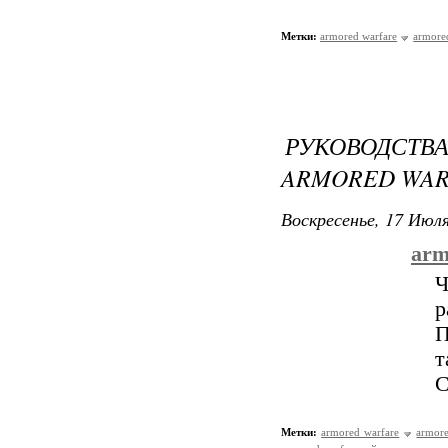
Метки:
armored warfare
armore
РУКОВОДСТВА
ARMORED WAR
Воскресенье, 17 Июля
arm
Ч
р
П
т
С
Метки:
armored warfare
armore