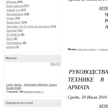
Музыка
(44)
Баги сайтов
(37)
arm
новый год
(37)
Ч
Автомобили
(18)
чтиво
(15)
Р
Транспорт
(14)
А
Эротика, до 21 года не входить!
(13)
Загадки
(11)
97л4987м
(6)
Лето
(6)
Пословицы
(6)
клоны
(2)
Метки:
armored warfare
armore
Музыка
-
Все (2)
РУКОВОДСТ
ТЕХНИКЕ В
АРМАТА
Lady GaGa - Alejandro (Bimbo Jones
Radio Edit)
Слушали: 288
Комментарии: 1
Среда, 20 Июля 2016 
Подписка по e-mail
-
arm