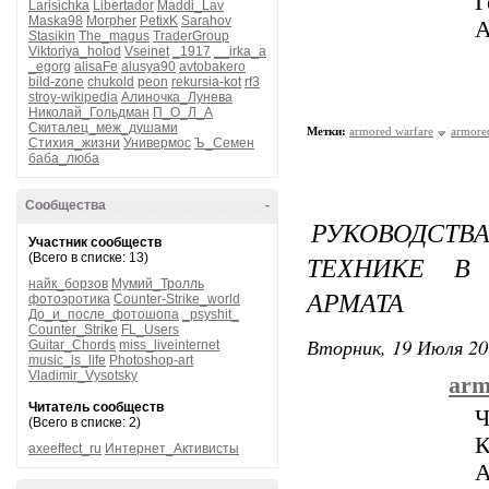
Г
Larisichka
Libertador
Maddi_Lav
Maska98
Morpher
PetixK
Sarahov
А
Stasikin
The_magus
TraderGroup
Viktoriya_holod
Vseinet
_1917
__irka_a
_egorg
alisaFe
alusya90
avtobakero
bild-zone
chukold
peon
rekursia-kot
rf3
stroy-wikipedia
Алиночка_Лунева
Николай_Гольдман
П_О_Л_А
Скиталец_меж_душами
Метки:
armored warfare
armore
Стихия_жизни
Универмос
Ъ_Семен
баба_люба
Сообщества
-
РУКОВОДСТ
Участник сообществ
ТЕХНИКЕ В
(Всего в списке: 13)
найк_борзов
Мумий_Тролль
АРМАТА
фотоэротика
Counter-Strike_world
До_и_после_фотошопа
_psyshit_
Counter_Strike
FL_Users
Вторник, 19 Июля 20
Guitar_Chords
miss_liveinternet
music_is_life
Photoshop-art
Vladimir_Vysotsky
arm
Читатель сообществ
Ч
(Всего в списке: 2)
К
axeeffect_ru
Интернет_Активисты
А