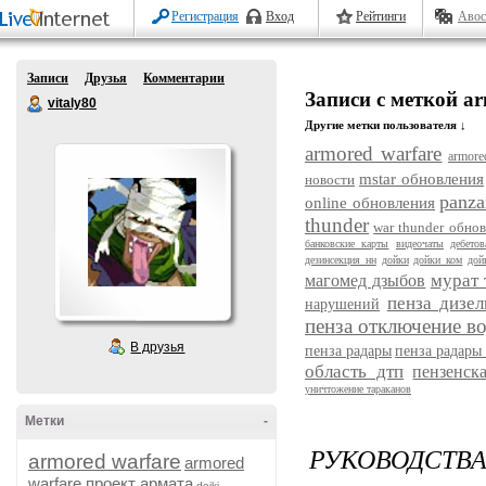
Регистрация
Вход
Рейтинги
Авос
Записи
Друзья
Комментарии
Записи с меткой ar
vitaly80
Другие метки пользователя ↓
armored warfare
armore
mstar обновления
новости
panza
online обновления
thunder
war thunder обно
банковские карты
видеочаты
дебето
дезинсекция нн
дойки
дойки ком
дой
мурат 
магомед дзыбов
пенза дизел
нарушений
пенза отключение в
В друзья
пенза радары
пенза радары
область дтп
пензенск
уничтожение тараканов
Метки
-
РУКОВОДСТВ
armored warfare
armored
warfare проект армата
dojki