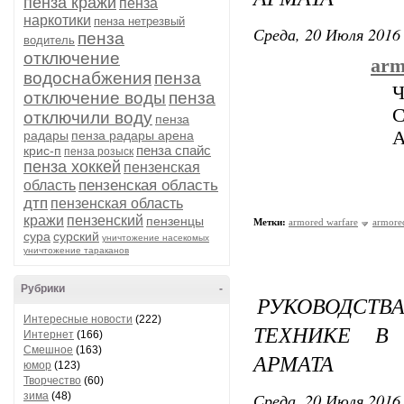
пенза кражи
пенза
наркотики
пенза нетрезвый
Среда, 20 Июля 2016 
пенза
водитель
отключение
arm
водоснабжения
пенза
Ч
отключение воды
пенза
С
отключили воду
пенза
А
радары
пенза радары арена
пенза спайс
крис-п
пенза розыск
пенза хоккей
пензенская
пензенская область
область
дтп
пензенская область
кражи
пензенский
пензенцы
Метки:
armored warfare
armore
сура
сурский
уничтожение насекомых
уничтожение тараканов
Рубрики
-
РУКОВОДСТ
Интересные новости
(222)
ТЕХНИКЕ В
Интернет
(166)
Смешное
(163)
АРМАТА
юмор
(123)
Творчество
(60)
Среда, 20 Июля 2016 
зима
(48)