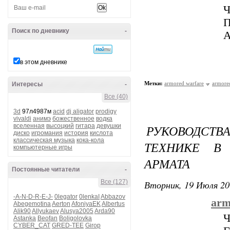
Ч
П
Поиск по дневнику
-
А
в этом дневнике
Метки:
armored warfare
armore
Интересы
-
Все (40)
3d
97л4987м
acid
dj aligator
prodigy
vivaldi
анимэ
божественное
водка
вселенная
высоцкий
гитара
девушки
РУКОВОДСТ
диско
игромания
история
кислота
классическая музыка
кока-кола
ТЕХНИКЕ В
компьютерные игры
АРМАТА
Постоянные читатели
-
Все (127)
Вторник, 19 Июля 20
-A-N-D-R-E-J-
0legator
0lenkaI
Abbazov
arm
Abegemotina
Aerton
AfoniyaEK
Albertus
Alik90
Allyukaev
Alusya2005
Arda90
Ч
Astanka
Beofan
Boligolovka
CYBER_CAT
GRED-TEE
Girop