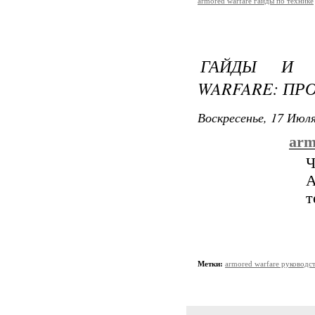
armored warfare гайды по технике
ГАЙДЫ И 
WARFARE: ПР
Воскресенье, 17 Июля
arm
Ч
A
т
Метки:
armored warfare руководс