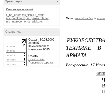
Трансляции
-
Список трансляций
lj_ng_photo
rss_fishki
lj_zyalt
rss_pointblank
rss_penza_planet
Метки:
armored warfare
armore
rss_futurecome
rss_zrivkoren
Статистика
-
РУКОВОДСТ
Создан: 30.08.2006
Записей:
ТЕХНИКЕ В
Комментариев:
Написано: 9085
АРМАТА
Отчеты:
Посетители
Поисковые фразы
Воскресенье, 17 Июля
arm
Ч
В
П