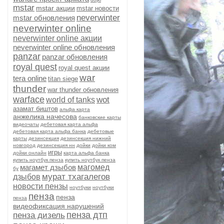
mstar
mstar акции
mstar новости
neverwinter
mstar обновления
neverwinter online
neverwinter online акции
neverwinter online обновления
panzar
panzar обновления
royal quest
royal quest акции
war
tera online
titan siege
thunder
war thunder обновления
warface
wot
world of tanks
азамат биштов
альфа карта
анжелика начесова
банковские карты
видеочаты
дебетовая карта альфа
дебетовая карта альфа банка
дебетовые
карты
дезинсекция
дезинсекция нижний
новгород
дезинсекция нн
дойки
дойки ком
игры
дойки онлайн
карта альфа банка
купить ноутбук пенза
купить ноутбук пенза
магамет дзыбов
магомед
бу
мурат тхагалегов
дзыбов
новости пензы
ноутбуки
ноутбуки
пенза
пенза
пенза
видеофиксация нарушений
пенза дтп
пенза дизель