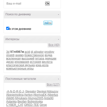
Поиск по дневнику
-
в этом дневнике
Интересы
-
Все (40)
3d
97л4987м
acid
dj aligator
prodigy
vivaldi
анимэ
божественное
водка
вселенная
высоцкий
гитара
девушки
диско
игромания
история
кислота
классическая музыка
кока-кола
компьютерные игры
Постоянные читатели
-
Все (127)
-A-N-D-R-E-J-
0legator
0lenkaI
Abbazov
Abegemotina
Aerton
AfoniyaEK
Albertus
Alik90
Allyukaev
Alusya2005
Arda90
Astanka
Beofan
Boligolovka
CYBER_CAT
GRED-TEE
Girop