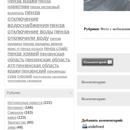
пенза кражи
пенза
наркотики
пенза нетрезвый
пенза
водитель
отключение
водоснабжения
пенза
Рубрики:
Фото с мобильни
отключение воды
пенза
отключили воду
пенза
радары
пенза радары арена
пенза спайс
крис-п
пенза розыск
пенза хоккей
пензенская
пензенская область
область
дтп
пензенская область
кражи
пензенский
пензенцы
сура
сурский
уничтожение насекомых
уничтожение тараканов
Комментарии:
Рубрики
-
Комментарии:
Интересные новости
(222)
Интернет
(166)
Смешное
(163)
юмор
(123)
Добавить комментарий:
Творчество
(60)
зима
(48)