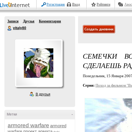
Регистрация
Вход
Рейтинги
Авос
Записи
Друзья
Комментарии
vitaly80
СЕМЕЧКИ В
СДЕЛАЕШЬ РА
Понедельник, 15 Января 2007 
Серия:
Поход за фильмом "В
В друзья
Метки
-
armored warfare
armored
warfare проект армата
dojki