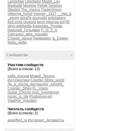
Larisichka
Libertador
Maddi_Lav
Maska98
Morpher
PetixK
Sarahov
Stasikin
The_magus
TraderGroup
Viktoriya_holod
Vseinet
_1917
__irka_a
_egorg
alisaFe
alusya90
avtobakero
bild-zone
chukold
peon
rekursia-kot
rf3
stroy-wikipedia
Алиночка_Лунева
Николай_Гольдман
П_О_Л_А
Скиталец_меж_душами
Стихия_жизни
Универмос
Ъ_Семен
баба_люба
Сообщества
-
Участник сообществ
(Всего в списке: 13)
найк_борзов
Мумий_Тролль
фотоэротика
Counter-Strike_world
До_и_после_фотошопа
_psyshit_
Counter_Strike
FL_Users
Guitar_Chords
miss_liveinternet
music_is_life
Photoshop-art
Vladimir_Vysotsky
Читатель сообществ
(Всего в списке: 2)
axeeffect_ru
Интернет_Активисты