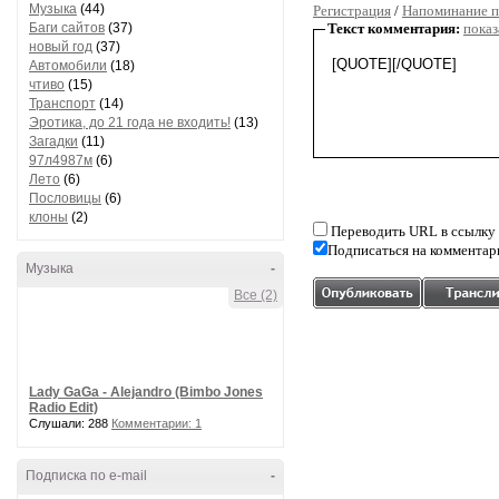
Музыка
(44)
Регистрация
/
Напоминание п
Баги сайтов
(37)
Текст комментария:
показ
новый год
(37)
Автомобили
(18)
чтиво
(15)
Транспорт
(14)
Эротика, до 21 года не входить!
(13)
Загадки
(11)
97л4987м
(6)
Лето
(6)
Пословицы
(6)
клоны
(2)
Переводить URL в ссылку
Подписаться на комментар
Музыка
-
Все (2)
Lady GaGa - Alejandro (Bimbo Jones
Radio Edit)
Слушали: 288
Комментарии: 1
Подписка по e-mail
-