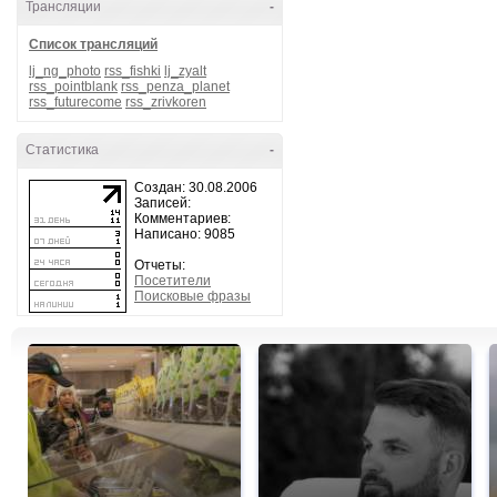
Трансляции
-
Список трансляций
lj_ng_photo
rss_fishki
lj_zyalt
rss_pointblank
rss_penza_planet
rss_futurecome
rss_zrivkoren
Статистика
-
Создан: 30.08.2006
Записей:
Комментариев:
Написано: 9085
Отчеты:
Посетители
Поисковые фразы