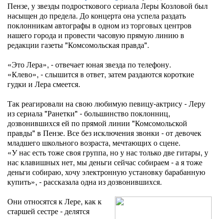
Пензе, у звезды подросткового сериала Леры Козловой был
насыщен до предела. До концерта она успела раздать
поклонникам автографы в одном из торговых центров
нашего города и провести часовую прямую линию в
редакции газеты "Комсомольская правда".
«Это Лера», - отвечает юная звезда по телефону.
«Клево», - слышится в ответ, затем раздаются короткие
гудки и Лера смеется.
Так реагировали на свою любимую певицу-актрису - Леру
из сериала "Ранетки" - большинство поклонниц,
дозвонившихся ей по прямой линии "Комсомольской
правды" в Пензе. Все без исключения звонки - от девочек
младшего школьного возраста, мечтающих о сцене.
«У нас есть тоже своя группа, но у нас только две гитары, у
нас клавишных нет, мы деньги сейчас собираем - а я тоже
деньги собираю, хочу электронную установку барабанную
купить», - рассказала одна из дозвонившихся.
Они относятся к Лере, как к
старшей сестре - делятся