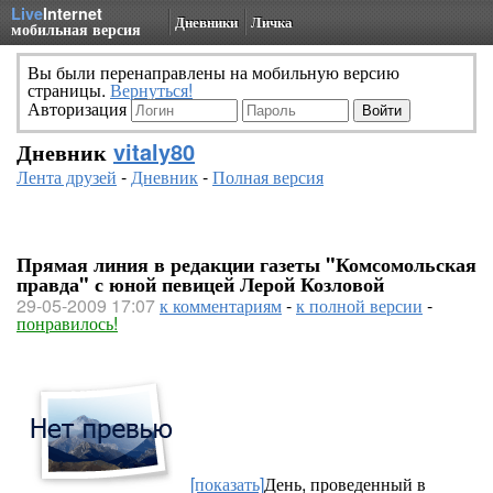
Live
Internet
Дневники
Личка
мобильная версия
Вы были перенаправлены на мобильную версию
страницы.
Вернуться!
Авторизация
Дневник
vitaly80
Лента друзей
-
Дневник
-
Полная версия
Прямая линия в редакции газеты "Комсомольская
правда" с юной певицей Лерой Козловой
29-05-2009 17:07
к комментариям
-
к полной версии
-
понравилось!
[показать]
День, проведенный в