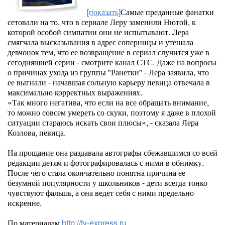
[показать]
Самые преданные фанатки
сетовали на то, что в сериале Леру заменили Нютой, к
которой особой симпатии они не испытывают. Лера
смягчала высказывания в адрес соперницы и утешала
девчонок тем, что ее возвращение в сериал случится уже в
сегодняшней серии - смотрите канал СТС. Даже на вопросы
о причинах ухода из группы "Ранетки" - Лера заявила, что
ее выгнали - начавшая сольную карьеру певица отвечала в
максимально корректных выражениях.
«Так много негатива, что если на все обращать внимание,
то можно совсем умереть со скуки, поэтому я даже в плохой
ситуации стараюсь искать свои плюсы», - сказала Лера
Козлова, певица.
На прощание она раздавала автографы сбежавшимся со всей
редакции детям и фотографировалась с ними в обнимку.
После чего стала окончательно понятна причина ее
безумной популярности у школьников - дети всегда тонко
чувствуют фальшь, а она ведет себя с ними предельно
искренне.
По материалам
http://tv-express.ru