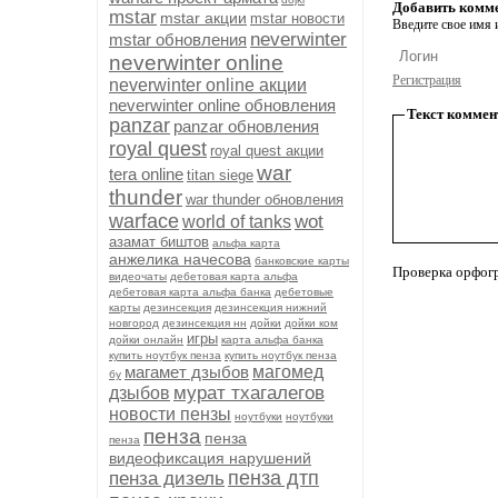
Добавить комм
mstar
mstar акции
mstar новости
Введите свое имя и
neverwinter
mstar обновления
neverwinter online
Регистрация
neverwinter online акции
neverwinter online обновления
Текст коммен
panzar
panzar обновления
royal quest
royal quest акции
war
tera online
titan siege
thunder
war thunder обновления
warface
wot
world of tanks
азамат биштов
альфа карта
анжелика начесова
банковские карты
Проверка орфог
видеочаты
дебетовая карта альфа
дебетовая карта альфа банка
дебетовые
карты
дезинсекция
дезинсекция нижний
новгород
дезинсекция нн
дойки
дойки ком
игры
дойки онлайн
карта альфа банка
купить ноутбук пенза
купить ноутбук пенза
магамет дзыбов
магомед
бу
мурат тхагалегов
дзыбов
новости пензы
ноутбуки
ноутбуки
пенза
пенза
пенза
видеофиксация нарушений
пенза дтп
пенза дизель