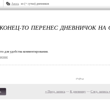
Авось
из (+ сутки) дневников
АКОНЕЦ-ТО ПЕРЕНЕС ДНЕВНИЧОК НА
то для удобства комментирования.
щение
« Пред. запись
—
К дневнику
—
След. запись 
ь