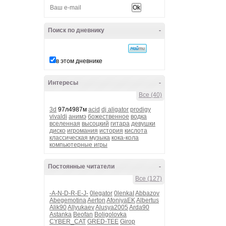
Поиск по дневнику
-
в этом дневнике
Интересы
-
Все (40)
3d
97л4987м
acid
dj aligator
prodigy
vivaldi
анимэ
божественное
водка
вселенная
высоцкий
гитара
девушки
диско
игромания
история
кислота
классическая музыка
кока-кола
компьютерные игры
Постоянные читатели
-
Все (127)
-A-N-D-R-E-J-
0legator
0lenkaI
Abbazov
Abegemotina
Aerton
AfoniyaEK
Albertus
Alik90
Allyukaev
Alusya2005
Arda90
Astanka
Beofan
Boligolovka
CYBER_CAT
GRED-TEE
Girop