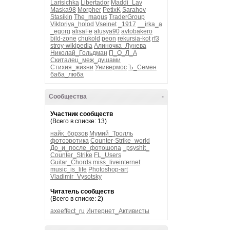
Larisichka
Libertador
Maddi_Lav
Maska98
Morpher
PetixK
Sarahov
Stasikin
The_magus
TraderGroup
Viktoriya_holod
Vseinet
_1917
__irka_a
_egorg
alisaFe
alusya90
avtobakero
bild-zone
chukold
peon
rekursia-kot
rf3
stroy-wikipedia
Алиночка_Лунева
Николай_Гольдман
П_О_Л_А
Скиталец_меж_душами
Стихия_жизни
Универмос
Ъ_Семен
баба_люба
Сообщества
-
Участник сообществ
(Всего в списке: 13)
найк_борзов
Мумий_Тролль
фотоэротика
Counter-Strike_world
До_и_после_фотошопа
_psyshit_
Counter_Strike
FL_Users
Guitar_Chords
miss_liveinternet
music_is_life
Photoshop-art
Vladimir_Vysotsky
Читатель сообществ
(Всего в списке: 2)
axeeffect_ru
Интернет_Активисты