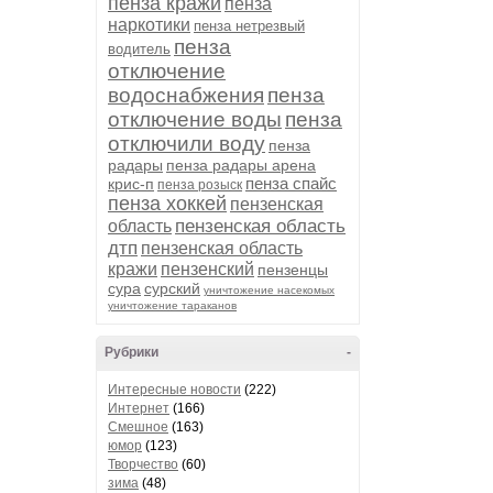
пенза кражи
пенза
наркотики
пенза нетрезвый
пенза
водитель
отключение
водоснабжения
пенза
отключение воды
пенза
отключили воду
пенза
радары
пенза радары арена
пенза спайс
крис-п
пенза розыск
пенза хоккей
пензенская
пензенская область
область
дтп
пензенская область
кражи
пензенский
пензенцы
сура
сурский
уничтожение насекомых
уничтожение тараканов
Рубрики
-
Интересные новости
(222)
Интернет
(166)
Смешное
(163)
юмор
(123)
Творчество
(60)
зима
(48)