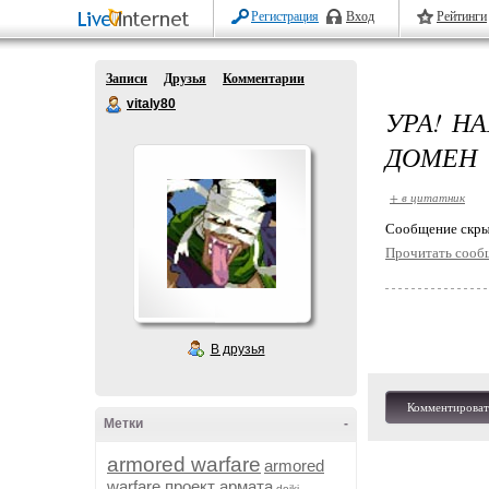
Регистрация
Вход
Рейтинги
Записи
Друзья
Комментарии
vitaly80
УРА! Н
ДОМЕН
+ в цитатник
Cообщение скры
Прочитать сооб
В друзья
Комментироват
Метки
-
armored warfare
armored
warfare проект армата
dojki