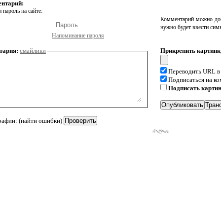
ентарий:
 пароль на сайте:
Комментарий можно доб
нужно будет ввести сим
Напоминание пароля
тария:
смайлики
Прикрепить картинк
Переводить URL в
Подписаться на к
Подписать карти
рафии: (найти ошибки)