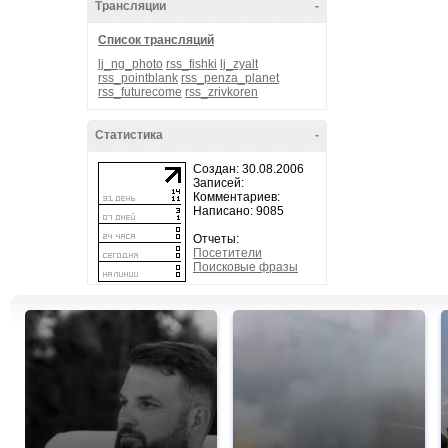
Трансляции
-
Список трансляций
lj_ng_photo
rss_fishki
lj_zyalt
rss_pointblank
rss_penza_planet
rss_futurecome
rss_zrivkoren
Статистика
-
Создан: 30.08.2006
Записей:
Комментариев:
Написано: 9085
Отчеты:
Посетители
Поисковые фразы