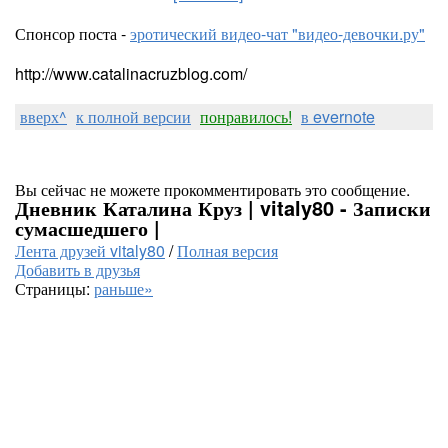
Спонсор поста -
эротический видео-чат "видео-девочки.ру"
http://www.catalinacruzblog.com/
вверх^
к полной версии
понравилось!
в evernote
Вы сейчас не можете прокомментировать это сообщение.
Дневник Каталина Круз | vitaly80 - Записки
сумасшедшего |
Лента друзей vitaly80
/
Полная версия
Добавить в друзья
Страницы:
раньше»