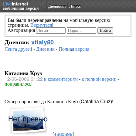
Live
Internet
Дневники
Личка
мобильная версия
Вы были перенаправлены на мобильную версию
страницы.
Вернуться!
Авторизация
Дневник
vitaly80
Лента друзей
-
Дневник
-
Полная версия
Каталина Круз
12-06-2009 01:22
к комментариям
-
к полной версии
-
понравилось!
Супер порно-звезда Каталина Круз (Catalina Cruz)!
[466x699]