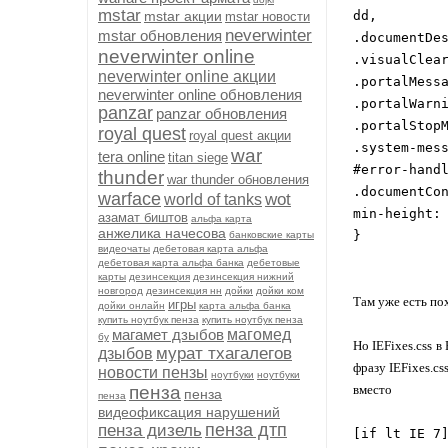
mstar
mstar акции
dd,
mstar новости
neverwinter
mstar обновления
.documentDe
neverwinter online
.visualClea
neverwinter online акции
.portalMess
neverwinter online обновления
.portalWarn
panzar
panzar обновления
.portalStop
royal quest
royal quest акции
.system-mes
war
tera online
titan siege
#error-hand
thunder
war thunder обновления
.documentCo
warface
wot
world of tanks
min-height:
азамат биштов
альфа карта
анжелика начесова
}
банковские карты
видеочаты
дебетовая карта альфа
дебетовая карта альфа банка
дебетовые
карты
дезинсекция
дезинсекция нижний
новгород
дезинсекция нн
дойки
дойки ком
Там уже есть пох
игры
дойки онлайн
карта альфа банка
купить ноутбук пенза
купить ноутбук пенза
магамет дзыбов
магомед
бу
Но IEFixes.css 
мурат тхагалегов
дзыбов
фразу IEFixes.cs
новости пензы
ноутбуки
ноутбуки
пенза
вместо
пенза
пенза
видеофиксация нарушений
пенза дтп
пенза дизель
[if lt IE 7