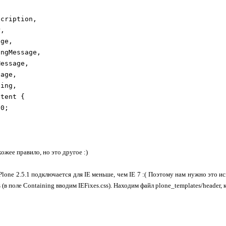
scription,
r,
age,
ingMessage,
Message,
sage,
ling,
ntent {
 0;
ожее правило, но это другое :)
в Plone 2.5.1 подключается для IE меньше, чем IE 7 :( Поэтому нам нужно это
s (в поле Containing вводим IEFixes.css). Находим файл plone_templates/header,
]