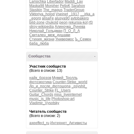
Larisichka
Libertador
Maddi_Lav
Maska98
Morpher
PetixK
Sarahov
Stasikin
The_magus
TraderGroup
Viktoriya_holod
Vseinet
_1917
__irka_a
_egorg
alisaFe
alusya90
avtobakero
bild-zone
chukold
peon
rekursia-kot
rf3
stroy-wikipedia
Алиночка_Лунева
Николай_Гольдман
П_О_Л_А
Скиталец_меж_душами
Стихия_жизни
Универмос
Ъ_Семен
баба_люба
Сообщества
-
Участник сообществ
(Всего в списке: 13)
найк_борзов
Мумий_Тролль
фотоэротика
Counter-Strike_world
До_и_после_фотошопа
_psyshit_
Counter_Strike
FL_Users
Guitar_Chords
miss_liveinternet
music_is_life
Photoshop-art
Vladimir_Vysotsky
Читатель сообществ
(Всего в списке: 2)
axeeffect_ru
Интернет_Активисты