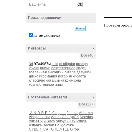
Поиск по дневнику
-
Проверка орфог
в этом дневнике
Интересы
-
Все (40)
3d
97л4987м
acid
dj aligator
prodigy
vivaldi
анимэ
божественное
водка
вселенная
высоцкий
гитара
девушки
диско
игромания
история
кислота
классическая музыка
кока-кола
компьютерные игры
Постоянные читатели
-
Все (127)
-A-N-D-R-E-J-
0legator
0lenkaI
Abbazov
Abegemotina
Aerton
AfoniyaEK
Albertus
Alik90
Allyukaev
Alusya2005
Arda90
Astanka
Beofan
Boligolovka
CYBER_CAT
GRED-TEE
Girop