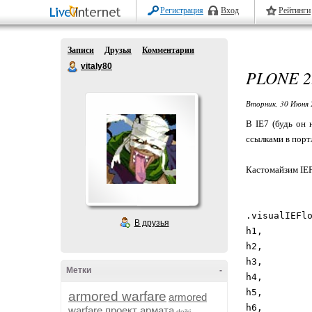
Регистрация
Вход
Рейтинги
Записи
Друзья
Комментарии
vitaly80
PLONE 2.
Вторник, 30 Июня 
В IE7 (будь он 
ссылками в портл
Кастомайзим IEFi
.visualIEFl
В друзья
h1,
h2,
h3,
Метки
-
h4,
h5,
armored warfare
armored
h6,
warfare проект армата
dojki