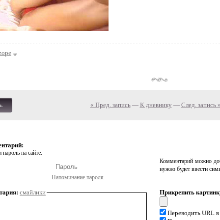
zope
« Пред. запись
—
К дневнику
—
След. запись 
ь
ентарий:
 пароль на сайте:
Комментарий можно доб
нужно будет ввести сим
Напоминание пароля
тария:
смайлики
Прикрепить картинк
Переводить URL в