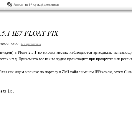
Авось
из (+ сутки) дневников
5.1 IE7 FLOAT FIX
2009 г. 14:22
+ в цитатник
неладен) в Plone 2.5.1 во многих местах наблюдаются артефакты: исчезаю
етах и т.д. Причем это все как-то чудно происходит: при прокрутке или ресайз
xes.css: ищем в поиске по порталу в ZMI файл с именем IEFixes.css, затем Cu
oatFix,