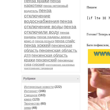
пенза кражи
пенза
наркотики
пенза нетрезвый
Пишем
пенза
водитель
отключение
[if lte IE 
водоснабжения
пенза
отключение воды
пенза
отключили воду
пенза
Готово! Теперь и
радары
пенза радары арена
пенза спайс
крис-п
пенза розыск
пенза хоккей
Баги пофиксили,
пензенская
пензенская область
область
дтп
пензенская область
кражи
пензенский
пензенцы
сура
сурский
уничтожение насекомых
уничтожение тараканов
Рубрики
-
Интересные новости
(222)
Интернет
(166)
Смешное
(163)
юмор
(123)
Творчество
(60)
зима
(48)