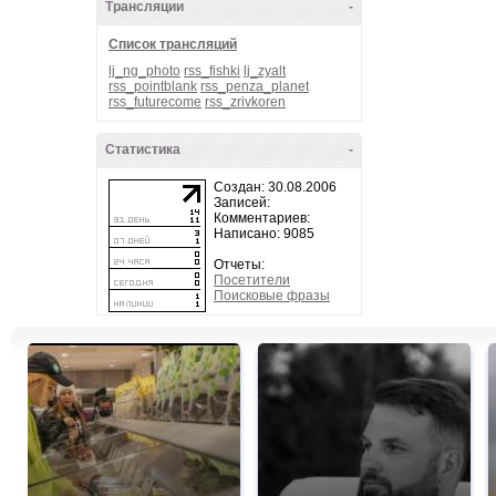
Трансляции
-
Список трансляций
lj_ng_photo
rss_fishki
lj_zyalt
rss_pointblank
rss_penza_planet
rss_futurecome
rss_zrivkoren
Статистика
-
Создан: 30.08.2006
Записей:
Комментариев:
Написано: 9085
Отчеты:
Посетители
Поисковые фразы