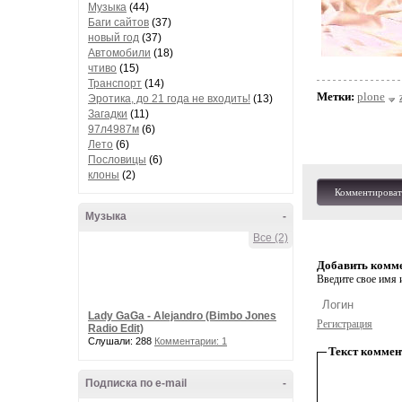
Музыка
(44)
Баги сайтов
(37)
новый год
(37)
Автомобили
(18)
чтиво
(15)
Транспорт
(14)
Метки:
plone
Эротика, до 21 года не входить!
(13)
Загадки
(11)
97л4987м
(6)
Лето
(6)
Пословицы
(6)
клоны
(2)
Комментироват
Музыка
-
Все (2)
Добавить комм
Введите свое имя и
Lady GaGa - Alejandro (Bimbo Jones
Регистрация
Radio Edit)
Слушали: 288
Комментарии: 1
Текст коммен
Подписка по e-mail
-