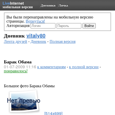
Live
Internet
Дневники
Личка
мобильная версия
Вы были перенаправлены на мобильную версию
страницы.
Вернуться!
Авторизация
Дневник
vitaly80
Лента друзей
-
Дневник
-
Полная версия
Барак Обама
01-07-2009 11:16
к комментариям
-
к полной версии
-
понравилось!
Большое фото Барака Обамы
[514x699]