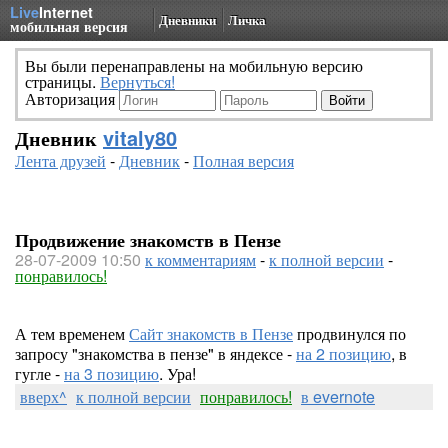
Live
Internet
Дневники
Личка
мобильная версия
Вы были перенаправлены на мобильную версию
страницы.
Вернуться!
Авторизация
Дневник
vitaly80
Лента друзей
-
Дневник
-
Полная версия
Продвижение знакомств в Пензе
28-07-2009 10:50
к комментариям
-
к полной версии
-
понравилось!
А тем временем
Сайт знакомств в Пензе
продвинулся по
запросу "знакомства в пензе" в яндексе -
на 2 позицию
, в
гугле -
на 3 позицию
. Ура!
вверх^
к полной версии
понравилось!
в evernote