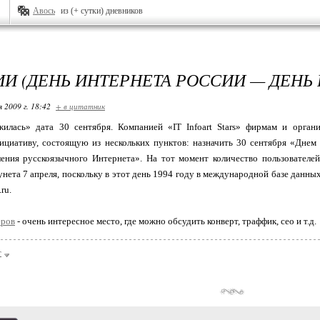
Авось
из (+ сутки) дневников
ИИ (ДЕНЬ ИНТЕРНЕТА РОССИИ — ДЕНЬ 
я 2009 г. 18:42
+ в цитатник
илась» дата 30 сентября. Компанией «IT Infoart Stars» фирмам и орган
ициативу, состоящую из нескольких пунктов: назначить 30 сентября «Днем 
ления русскоязычного Интернета». На тот момент количество пользователей
нета 7 апреля, поскольку в этот день 1994 году в международной базе данн
ru.
еров
- очень интересное место, где можно обсудить конверт, траффик, сео и т.д.
т