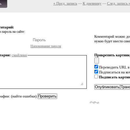
« Пред. запись
—
К дневнику
—
След. запись 
ь
ентарий:
 пароль на сайте:
Комментарий можно доб
нужно будет ввести сим
Напоминание пароля
тария:
смайлики
Прикрепить картинк
Переводить URL в
Подписаться на к
Подписать карти
рафии: (найти ошибки)