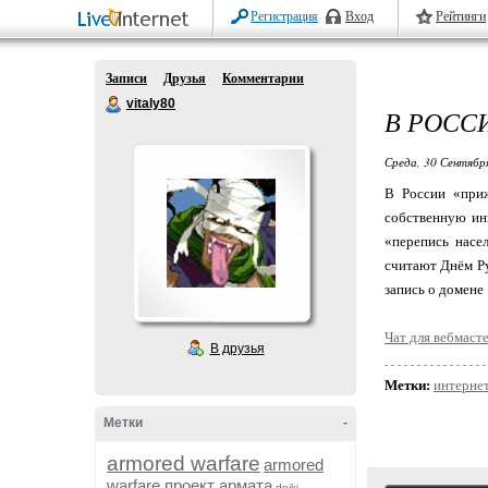
Регистрация
Вход
Рейтинги
Записи
Друзья
Комментарии
vitaly80
В РОСС
Среда, 30 Сентябр
В России «приж
собственную ин
«перепись насе
считают Днём Ру
запись о домене .
Чат для вебмаст
В друзья
Метки:
интерне
Метки
-
armored warfare
armored
warfare проект армата
dojki