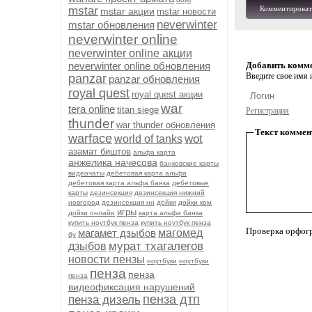
mstar
Комментироват
mstar акции
mstar новости
neverwinter
mstar обновления
neverwinter online
neverwinter online акции
neverwinter online обновления
Добавить комм
Введите свое имя и
panzar
panzar обновления
royal quest
royal quest акции
war
tera online
titan siege
Регистрация
thunder
war thunder обновления
Текст коммен
warface
wot
world of tanks
азамат биштов
альфа карта
анжелика начесова
банковские карты
видеочаты
дебетовая карта альфа
дебетовая карта альфа банка
дебетовые
карты
дезинсекция
дезинсекция нижний
новгород
дезинсекция нн
дойки
дойки ком
игры
дойки онлайн
карта альфа банка
купить ноутбук пенза
купить ноутбук пенза
Проверка орфог
магамет дзыбов
магомед
бу
мурат тхагалегов
дзыбов
новости пензы
ноутбуки
ноутбуки
пенза
пенза
пенза
видеофиксация нарушений
пенза дтп
пенза дизель