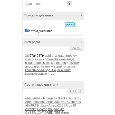
Поиск по дневнику
-
в этом дневнике
Интересы
-
Все (40)
3d
97л4987м
acid
dj aligator
prodigy
vivaldi
анимэ
божественное
водка
вселенная
высоцкий
гитара
девушки
диско
игромания
история
кислота
классическая музыка
кока-кола
компьютерные игры
Постоянные читатели
-
Все (127)
-A-N-D-R-E-J-
0legator
0lenkaI
Abbazov
Abegemotina
Aerton
AfoniyaEK
Albertus
Alik90
Allyukaev
Alusya2005
Arda90
Astanka
Beofan
Boligolovka
CYBER_CAT
GRED-TEE
Girop