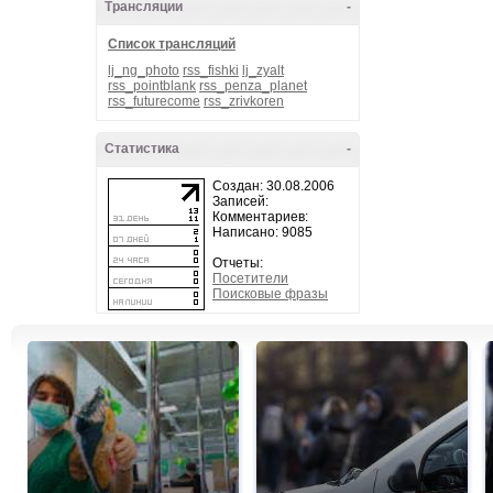
Трансляции
-
Список трансляций
lj_ng_photo
rss_fishki
lj_zyalt
rss_pointblank
rss_penza_planet
rss_futurecome
rss_zrivkoren
Статистика
-
Создан: 30.08.2006
Записей:
Комментариев:
Написано: 9085
Отчеты:
Посетители
Поисковые фразы