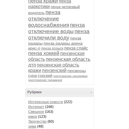
пенза кражи
пенза
наркотики
пенза нетрезвый
пенза
водитель
отключение
водоснабжения
пенза
отключение воды
пенза
отключили воду
пенза
радары
пенза радары арена
пенза спайс
крис-п
пенза розыск
пенза хоккей
пензенская
пензенская область
область
дтп
пензенская область
кражи
пензенский
пензенцы
сура
сурский
уничтожение насекомых
уничтожение тараканов
Рубрики
-
Интересные новости
(222)
Интернет
(166)
Смешное
(163)
юмор
(123)
Творчество
(60)
зима
(48)