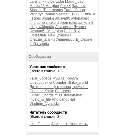
Larisichka
Libertador
Maddi_Lav
Maska98
Morpher
PetixK
Sarahov
Stasikin
The_magus
TraderGroup
Viktoriya_holod
Vseinet
_1917
__irka_a
_egorg
alisaFe
alusya90
avtobakero
bild-zone
chukold
peon
rekursia-kot
rf3
stroy-wikipedia
Алиночка_Лунева
Николай_Гольдман
П_О_Л_А
Скиталец_меж_душами
Стихия_жизни
Универмос
Ъ_Семен
баба_люба
Сообщества
-
Участник сообществ
(Всего в списке: 13)
найк_борзов
Мумий_Тролль
фотоэротика
Counter-Strike_world
До_и_после_фотошопа
_psyshit_
Counter_Strike
FL_Users
Guitar_Chords
miss_liveinternet
music_is_life
Photoshop-art
Vladimir_Vysotsky
Читатель сообществ
(Всего в списке: 2)
axeeffect_ru
Интернет_Активисты