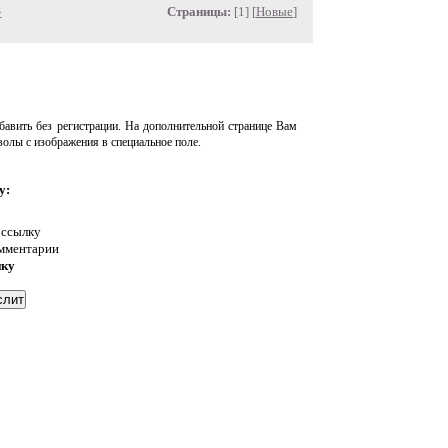
»
Страницы:
[1] [
Новые
]
авить без регистрации. На дополнительной странице Вам
волы с изображения в специальное поле.
у:
 ссылку
омментарии
нку