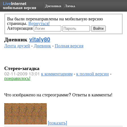
Live
Internet
Дневники
Личка
мобильная версия
Вы были перенаправлены на мобильную версию
страницы.
Вернуться!
Авторизация
Дневник
vitaly80
Лента друзей
-
Дневник
-
Полная версия
Стерео-загадка
02-11-2009 13:01
к комментариям
-
к полной версии
-
понравилось!
Что изображено на стереограмме? Ответы в камменты!
[показать]