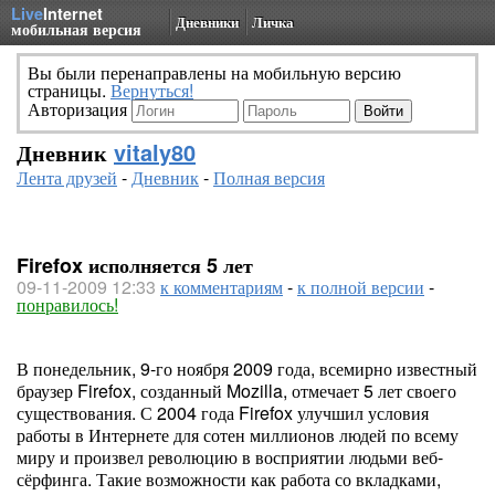
Live
Internet
Дневники
Личка
мобильная версия
Вы были перенаправлены на мобильную версию
страницы.
Вернуться!
Авторизация
Дневник
vitaly80
Лента друзей
-
Дневник
-
Полная версия
Firefox исполняется 5 лет
09-11-2009 12:33
к комментариям
-
к полной версии
-
понравилось!
В понедельник, 9-го ноября 2009 года, всемирно известный
браузер Firefox, созданный Mozilla, отмечает 5 лет своего
существования. С 2004 года Firefox улучшил условия
работы в Интернете для сотен миллионов людей по всему
миру и произвел революцию в восприятии людьми веб-
сёрфинга. Такие возможности как работа со вкладками,