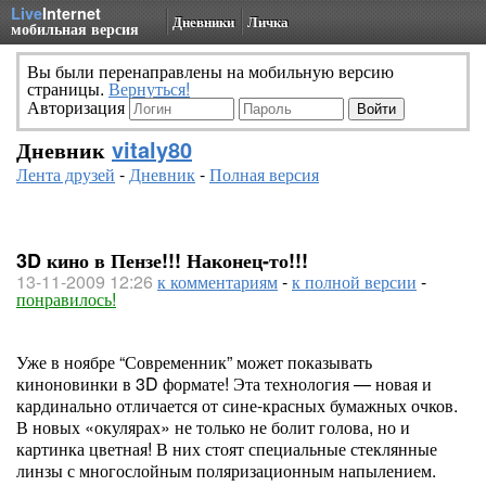
Live
Internet
Дневники
Личка
мобильная версия
Вы были перенаправлены на мобильную версию
страницы.
Вернуться!
Авторизация
Дневник
vitaly80
Лента друзей
-
Дневник
-
Полная версия
3D кино в Пензе!!! Наконец-то!!!
13-11-2009 12:26
к комментариям
-
к полной версии
-
понравилось!
Уже в ноябре “Современник” может показывать
киноновинки в 3D формате! Эта технология — новая и
кардинально отличается от сине-красных бумажных очков.
В новых «окулярах» не только не болит голова, но и
картинка цветная! В них стоят специальные стеклянные
линзы с многослойным поляризационным напылением.