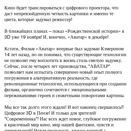
Кино будет транслироваться с цифрового проектора, что
даст непревзойденную четкость картинки и имеено те
цвета, которые задумал режиссер!
В ближайших планах – показ «Рождественской истории» в
3D уже 19 ноября! И, конечно, «Аватар» в декабре!
Кстати, Фильм «Аватар» впервые был задуман Кэмероном
14 лет назад, но он понимал, что существующие технологии
не позволят ему воплотить в жизнь столь смелую задумку.
Сейчас, после четырех лет производства, "АВАТАР"
позволяет нам испытать совершенно новый опыт полного
погружения в альтернативную реальность, где
революционные технологии, использующиеся при создании
фильма, органично сочетаются с эмоциональными
переживаниями героев и сюжетными поворотами картины.
Мы все так долго этого ждали! И вот наконец свершилось!!
Цифровое 3D в Пензе! И только для зрителей
"Современника"! Нас всех ждет новое, глубокое погружение
в красочный мир кино, мир нашей фантазии, чувств и
переживаний! Новая реальность, краски которой с