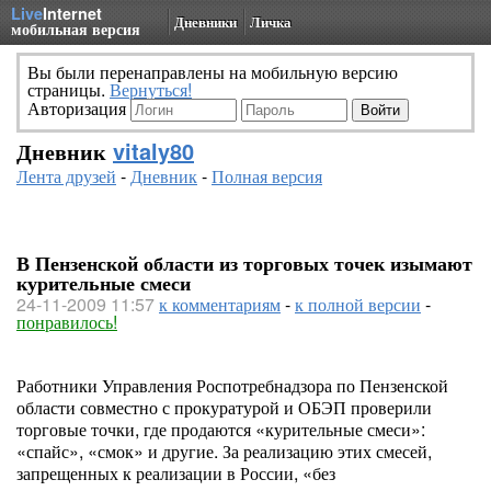
Live
Internet
Дневники
Личка
мобильная версия
Вы были перенаправлены на мобильную версию
страницы.
Вернуться!
Авторизация
Дневник
vitaly80
Лента друзей
-
Дневник
-
Полная версия
В Пензенской области из торговых точек изымают
курительные смеси
24-11-2009 11:57
к комментариям
-
к полной версии
-
понравилось!
Работники Управления Роспотребнадзора по Пензенской
области совместно с прокуратурой и ОБЭП проверили
торговые точки, где продаются «курительные смеси»:
«спайс», «смок» и другие. За реализацию этих смесей,
запрещенных к реализации в России, «без