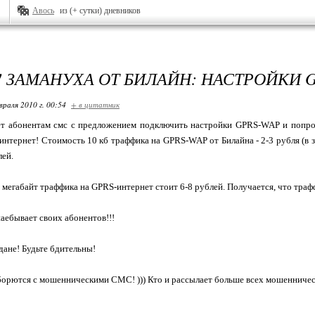
Авось
из (+ сутки) дневников
! ЗАМАНУХА ОТ БИЛАЙН: НАСТРОЙКИ G
враля 2010 г. 00:54
+ в цитатник
ет абонентам смс с предложением подключить настройки GPRS-WAP и попроб
интернет! Стоимость 10 кб траффика на GPRS-WAP от Билайна - 2-3 рубля (в з
лей.
 мегабайт траффика на GPRS-интернет стоит 6-8 рублей. Получается, что тра
наебывает своих абонентов!!!
ане! Будьте бдительны!
с борются с мошенническими СМС! ))) Кто и рассылает больше всех мошеннич