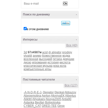
Поиск по дневнику
-
в этом дневнике
Интересы
-
Все (40)
3d
97л4987м
acid
dj aligator
prodigy
vivaldi
анимэ
божественное
водка
вселенная
высоцкий
гитара
девушки
диско
игромания
история
кислота
классическая музыка
кока-кола
компьютерные игры
Постоянные читатели
-
Все (127)
-A-N-D-R-E-J-
0legator
0lenkaI
Abbazov
Abegemotina
Aerton
AfoniyaEK
Albertus
Alik90
Allyukaev
Alusya2005
Arda90
Astanka
Beofan
Boligolovka
CYBER_CAT
GRED-TEE
Girop