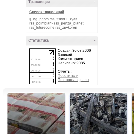
Трансляции
-
Список трансляций
lj_ng_photo
rss_fishki
lj_zyalt
rss_pointblank
rss_penza_planet
rss_futurecome
rss_zrivkoren
Статистика
-
Создан: 30.08.2006
Записей:
Комментариев:
Написано: 9085
Отчеты:
Посетители
Поисковые фразы