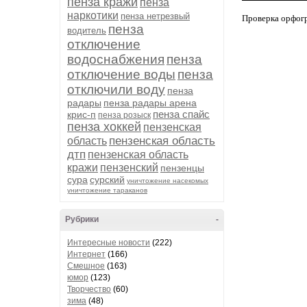
пенза кражи
пенза
наркотики
пенза нетрезвый
Проверка орфог
пенза
водитель
отключение
водоснабжения
пенза
отключение воды
пенза
отключили воду
пенза
радары
пенза радары арена
пенза спайс
крис-п
пенза розыск
пенза хоккей
пензенская
пензенская область
область
дтп
пензенская область
кражи
пензенский
пензенцы
сура
сурский
уничтожение насекомых
уничтожение тараканов
Рубрики
-
Интересные новости
(222)
Интернет
(166)
Смешное
(163)
юмор
(123)
Творчество
(60)
зима
(48)