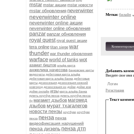
mstar
mstar акции
mstar новости
neverwinter
mstar обновления
Метки:
билайн
neverwinter online
neverwinter online акции
neverwinter online обновления
panzar
panzar обновления
royal quest
royal quest акции
war
tera online
Комментироват
titan siege
thunder
war thunder обновления
warface
wot
world of tanks
азамат биштов
альфа карта
анжелика начесова
банковские карты
Добавить комм
видеочаты
дебетовая карта альфа
Введите свое имя и
дебетовая карта альфа банка
дебетовые
карты
дезинсекция
дезинсекция нижний
новгород
дезинсекция нн
дойки
дойки ком
Регистрация
игры
дойки онлайн
карта альфа банка
купить ноутбук пенза
купить ноутбук пенза
Текст коммен
магамет дзыбов
магомед
бу
мурат тхагалегов
дзыбов
новости пензы
ноутбуки
ноутбуки
пенза
пенза
пенза
видеофиксация нарушений
пенза дтп
пенза дизель