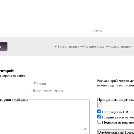
« Пред. запись
—
К дневнику
—
След. запись 
ь
ентарий:
 пароль на сайте:
Комментарий можно доб
нужно будет ввести сим
Напоминание пароля
тария:
смайлики
Прикрепить картинк
Переводить URL в
Подписаться на к
Подписать карти