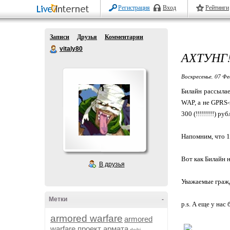
Регистрация
Вход
Рейтинги
Записи
Друзья
Комментарии
vitaly80
АХТУНГ
Воскресенье, 07 Фе
Билайн рассыла
WAP, а не GPRS-
300 (!!!!!!!!!) руб
Напомним, что 1
Вот как Билайн 
В друзья
Уважаемые гражд
Метки
-
p.s. А еще у на
armored warfare
armored
warfare проект армата
dojki