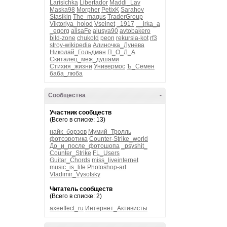
Larisichka
Libertador
Maddi_Lav
Maska98
Morpher
PetixK
Sarahov
Stasikin
The_magus
TraderGroup
Viktoriya_holod
Vseinet
_1917
__irka_a
_egorg
alisaFe
alusya90
avtobakero
bild-zone
chukold
peon
rekursia-kot
rf3
stroy-wikipedia
Алиночка_Лунева
Николай_Гольдман
П_О_Л_А
Скиталец_меж_душами
Стихия_жизни
Универмос
Ъ_Семен
баба_люба
Сообщества
-
Участник сообществ
(Всего в списке: 13)
найк_борзов
Мумий_Тролль
фотоэротика
Counter-Strike_world
До_и_после_фотошопа
_psyshit_
Counter_Strike
FL_Users
Guitar_Chords
miss_liveinternet
music_is_life
Photoshop-art
Vladimir_Vysotsky
Читатель сообществ
(Всего в списке: 2)
axeeffect_ru
Интернет_Активисты