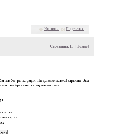
Нравится
Поделиться
»
Страницы:
[1] [
Новые
]
авить без регистрации. На дополнительной странице Вам
волы с изображения в специальное поле.
у:
 ссылку
омментарии
нку