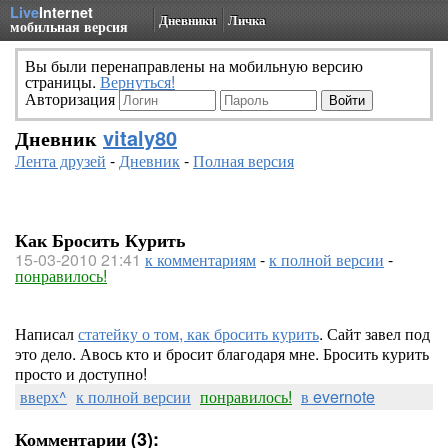
Live
Internet
Дневники
Личка
мобильная версия
Вы были перенаправлены на мобильную версию
страницы.
Вернуться!
Авторизация
Дневник
vitaly80
Лента друзей
-
Дневник
-
Полная версия
Как Бросить Курить
15-03-2010 21:41
к комментариям
-
к полной версии
-
понравилось!
Написал
статейку о том, как бросить курить
. Сайт завел под
это дело. Авось кто и бросит благодаря мне. Бросить курить
просто и доступно!
вверх^
к полной версии
понравилось!
в evernote
Комментарии (3):