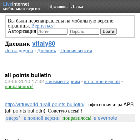
Live
Internet
Дневники
Личка
мобильная версия
Вы были перенаправлены на мобильную версию
страницы.
Вернуться!
Авторизация
Дневник
vitaly80
Лента друзей
-
Дневник
-
Полная версия
all points bulletin
02-06-2010 17:32
к комментариям
-
к полной версии
-
понравилось!
http://virtuworld.ru/all-points-bulletin/
- офигенная игра APB
(all points bulletin). Советую всем!!!
вверх^
к полной версии
понравилось!
в evernote