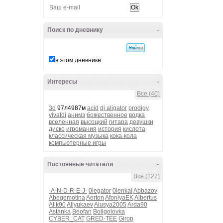
Поиск по дневнику
-
в этом дневнике
Интересы
-
Все (40)
3d
97л4987м
acid
dj aligator
prodigy
vivaldi
анимэ
божественное
водка
вселенная
высоцкий
гитара
девушки
диско
игромания
история
кислота
классическая музыка
кока-кола
компьютерные игры
Постоянные читатели
-
Все (127)
-A-N-D-R-E-J-
0legator
0lenkaI
Abbazov
Abegemotina
Aerton
AfoniyaEK
Albertus
Alik90
Allyukaev
Alusya2005
Arda90
Astanka
Beofan
Boligolovka
CYBER_CAT
GRED-TEE
Girop