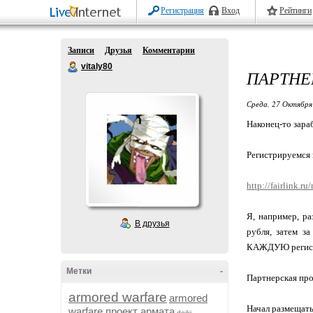
Регистрация
Вход
Рейтинги
Записи
Друзья
Комментарии
vitaly80
ПАРТНЕ
Среда, 27 Октября
Наконец-то зара
Регистрируемся 
http://fairlink
Я, например, р
В друзья
рубля, затем з
КАЖДУЮ регис
Метки
-
Партнерская про
armored warfare
armored
Начал размещать 
warfare проект армата
dojki