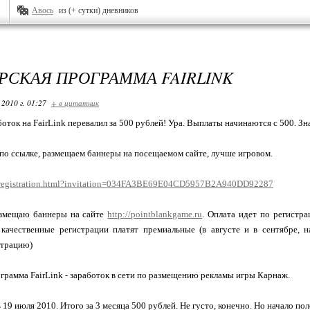
Авось
из (+ сутки) дневников
РСКАЯ ПРОГРАММА FAIRLINK
 2010 г. 01:27
+ в цитатник
боток на FairLink перевалил за 500 рублей! Ура. Выплаты начинаются с 500. Зн
по ссылке, размещаем баннеры на посещаемом сайте, лучше игровом.
.ru/registration.html?invitation=034FA3BE69E04CD5957B2A940DD92287
азмещаю баннеры на сайте
http://pointblankgame.ru
. Оплата идет по регистр
а качественные регистрации платят премиальные (в августе и в сентябре, 
трацию)
грамма FairLink - заработок в сети по размещению рекламы игры Карнаж.
19 июля 2010. Итого за 3 месяца 500 рублей. Не густо, конечно. Но начало пол