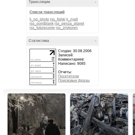
Трансляции
-
Список трансляций
lj_ng_photo
rss_fishki
lj_zyalt
rss_pointblank
rss_penza_planet
rss_futurecome
rss_zrivkoren
Статистика
-
Создан: 30.08.2006
Записей:
Комментариев:
Написано: 9085
Отчеты:
Посетители
Поисковые фразы