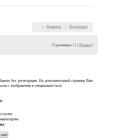
Нравится
Поделиться
»
Страницы:
[1] [
Новые
]
авить без регистрации. На дополнительной странице Вам
волы с изображения в специальное поле.
у:
 ссылку
омментарии
нку