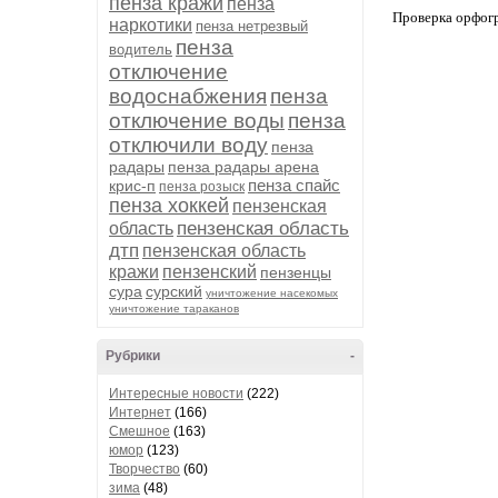
пенза кражи
пенза
Проверка орфог
наркотики
пенза нетрезвый
пенза
водитель
отключение
водоснабжения
пенза
отключение воды
пенза
отключили воду
пенза
радары
пенза радары арена
пенза спайс
крис-п
пенза розыск
пенза хоккей
пензенская
пензенская область
область
дтп
пензенская область
кражи
пензенский
пензенцы
сура
сурский
уничтожение насекомых
уничтожение тараканов
Рубрики
-
Интересные новости
(222)
Интернет
(166)
Смешное
(163)
юмор
(123)
Творчество
(60)
зима
(48)