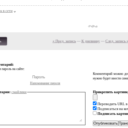
к в сети
« Пред. запись
—
К дневнику
—
След. запись 
ь
ентарий:
 пароль на сайте:
Комментарий можно доб
нужно будет ввести сим
Напоминание пароля
тария:
смайлики
Прикрепить картинк
Переводить URL в
Подписаться на к
Подписать карти