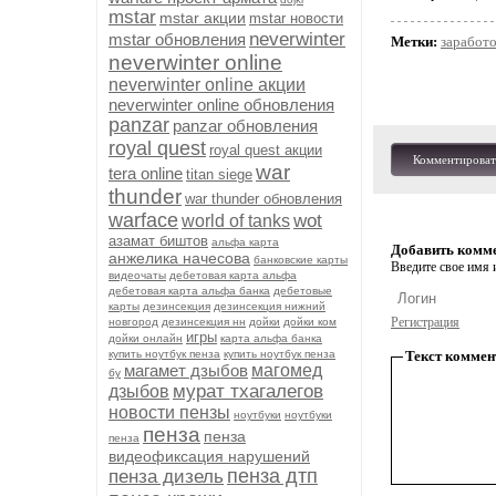
mstar
mstar акции
mstar новости
neverwinter
mstar обновления
Метки:
заработо
neverwinter online
neverwinter online акции
neverwinter online обновления
panzar
panzar обновления
royal quest
royal quest акции
Комментироват
war
tera online
titan siege
thunder
war thunder обновления
warface
wot
world of tanks
азамат биштов
альфа карта
Добавить комм
анжелика начесова
банковские карты
Введите свое имя и
видеочаты
дебетовая карта альфа
дебетовая карта альфа банка
дебетовые
карты
дезинсекция
дезинсекция нижний
Регистрация
новгород
дезинсекция нн
дойки
дойки ком
игры
дойки онлайн
карта альфа банка
купить ноутбук пенза
купить ноутбук пенза
Текст коммен
магамет дзыбов
магомед
бу
мурат тхагалегов
дзыбов
новости пензы
ноутбуки
ноутбуки
пенза
пенза
пенза
видеофиксация нарушений
пенза дтп
пенза дизель