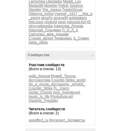
Larisichka
Libertador
Maddi_Lav
Maska98
Morpher
PetixK
Sarahov
Stasikin
The_magus
TraderGroup
Viktoriya_holod
Vseinet
_1917
__irka_a
_egorg
alisaFe
alusya90
avtobakero
bild-zone
chukold
peon
rekursia-kot
rf3
stroy-wikipedia
Алиночка_Лунева
Николай_Гольдман
П_О_Л_А
Скиталец_меж_душами
Стихия_жизни
Универмос
Ъ_Семен
баба_люба
Сообщества
-
Участник сообществ
(Всего в списке: 13)
найк_борзов
Мумий_Тролль
фотоэротика
Counter-Strike_world
До_и_после_фотошопа
_psyshit_
Counter_Strike
FL_Users
Guitar_Chords
miss_liveinternet
music_is_life
Photoshop-art
Vladimir_Vysotsky
Читатель сообществ
(Всего в списке: 2)
axeeffect_ru
Интернет_Активисты