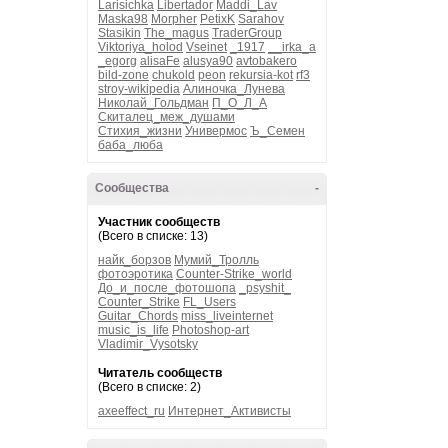
Larisichka
Libertador
Maddi_Lav
Maska98
Morpher
PetixK
Sarahov
Stasikin
The_magus
TraderGroup
Viktoriya_holod
Vseinet
_1917
__irka_a
_egorg
alisaFe
alusya90
avtobakero
bild-zone
chukold
peon
rekursia-kot
rf3
stroy-wikipedia
Алиночка_Лунева
Николай_Гольдман
П_О_Л_А
Скиталец_меж_душами
Стихия_жизни
Универмос
Ъ_Семен
баба_люба
Сообщества
-
Участник сообществ
(Всего в списке: 13)
найк_борзов
Мумий_Тролль
фотоэротика
Counter-Strike_world
До_и_после_фотошопа
_psyshit_
Counter_Strike
FL_Users
Guitar_Chords
miss_liveinternet
music_is_life
Photoshop-art
Vladimir_Vysotsky
Читатель сообществ
(Всего в списке: 2)
axeeffect_ru
Интернет_Активисты