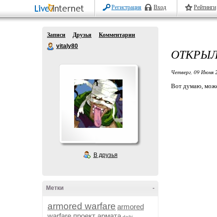
Регистрация
Вход
Рейтинги
Записи
Друзья
Комментарии
vitaly80
ОТКРЫЛ
Четверг, 09 Июня 
Вот думаю, може
В друзья
Метки
-
armored warfare
armored
warfare проект армата
dojki