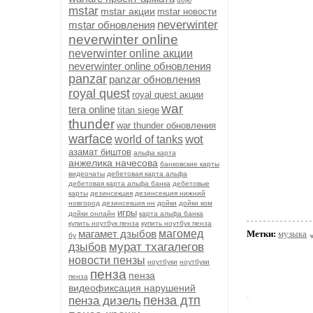
mstar
mstar акции
mstar новости
neverwinter
mstar обновления
neverwinter online
neverwinter online акции
neverwinter online обновления
panzar
panzar обновления
royal quest
royal quest акции
war
tera online
titan siege
thunder
war thunder обновления
warface
wot
world of tanks
азамат биштов
альфа карта
анжелика начесова
банковские карты
видеочаты
дебетовая карта альфа
дебетовая карта альфа банка
дебетовые
карты
дезинсекция
дезинсекция нижний
новгород
дезинсекция нн
дойки
дойки ком
игры
дойки онлайн
карта альфа банка
купить ноутбук пенза
купить ноутбук пенза
магамет дзыбов
магомед
Метки:
музыка
бу
мурат тхагалегов
дзыбов
новости пензы
ноутбуки
ноутбуки
пенза
пенза
пенза
видеофиксация нарушений
пенза дтп
пенза дизель