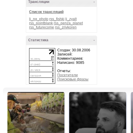
Трансляции
-
Список трансляций
lj_ng_photo
rss_fishki
lj_zyalt
rss_pointblank
rss_penza_planet
rss_futurecome
rss_zrivkoren
Статистика
-
Создан: 30.08.2006
Записей:
Комментариев:
Написано: 9085
Отчеты:
Посетители
Поисковые фразы