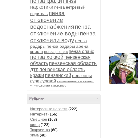
пенза кражи
пенза
наркотики
пенза нетрезвый
пенза
водитель
отключение
водоснабжения
пенза
отключение воды
пенза
отключили воду
пенза
радары
пенза радары арена
пенза спайс
крис-п
пенза розыск
пенза хоккей
пензенская
пензенская область
область
дтп
пензенская область
кражи
пензенский
пензенцы
сура
сурский
уничтожение насекомых
уничтожение тараканов
Рубрики
-
Интересные новости
(222)
Интернет
(166)
Смешное
(163)
юмор
(123)
Творчество
(60)
зима
(48)