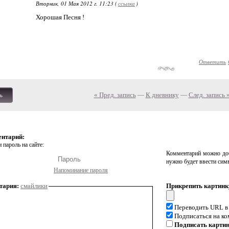
Вторник, 01 Мая 2012 г. 11:23 (
ссылка
)
Хорошая Песня !
Ответить
« Пред. запись
—
К дневнику
—
След. запись 
ь
ентарий:
 пароль на сайте:
Комментарий можно доб
нужно будет ввести сим
Напоминание пароля
тария:
смайлики
Прикрепить картинк
Переводить URL в
Подписаться на к
Подписать карти