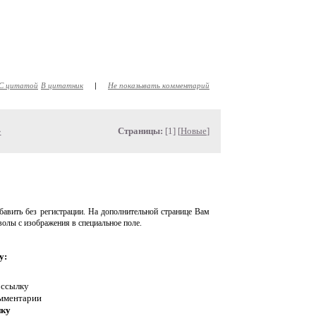
С цитатой
В цитатник
|
Не показывать комментарий
»
Страницы:
[1] [
Новые
]
авить без регистрации. На дополнительной странице Вам
волы с изображения в специальное поле.
у:
 ссылку
омментарии
нку