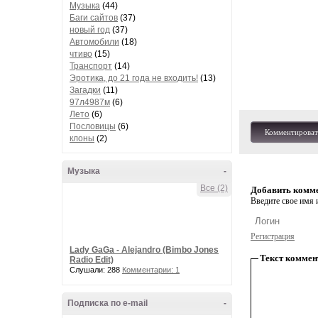
Музыка
(44)
Баги сайтов
(37)
новый год
(37)
Автомобили
(18)
чтиво
(15)
Транспорт
(14)
Эротика, до 21 года не входить!
(13)
Загадки
(11)
97л4987м
(6)
Лето
(6)
Пословицы
(6)
Комментироват
клоны
(2)
Музыка
-
Все (2)
Добавить комм
Введите свое имя и
Регистрация
Lady GaGa - Alejandro (Bimbo Jones
Текст коммен
Radio Edit)
Слушали: 288
Комментарии: 1
Подписка по e-mail
-