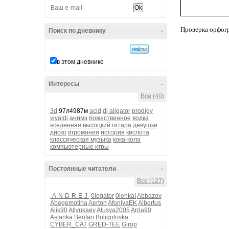
Проверка орфог
Поиск по дневнику
-
в этом дневнике
Интересы
-
Все (40)
3d
97л4987м
acid
dj aligator
prodigy
vivaldi
анимэ
божественное
водка
вселенная
высоцкий
гитара
девушки
диско
игромания
история
кислота
классическая музыка
кока-кола
компьютерные игры
Постоянные читатели
-
Все (127)
-A-N-D-R-E-J-
0legator
0lenkaI
Abbazov
Abegemotina
Aerton
AfoniyaEK
Albertus
Alik90
Allyukaev
Alusya2005
Arda90
Astanka
Beofan
Boligolovka
CYBER_CAT
GRED-TEE
Girop