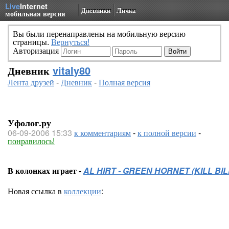
Live
Internet
Дневники
Личка
мобильная версия
Вы были перенаправлены на мобильную версию
страницы.
Вернуться!
Авторизация
Дневник
vitaly80
Лента друзей
-
Дневник
-
Полная версия
Уфолог.ру
06-09-2006 15:33
к комментариям
-
к полной версии
-
понравилось!
В колонках играет -
AL HIRT - GREEN HORNET (KILL BIL
Новая ссылка в
коллекции
: