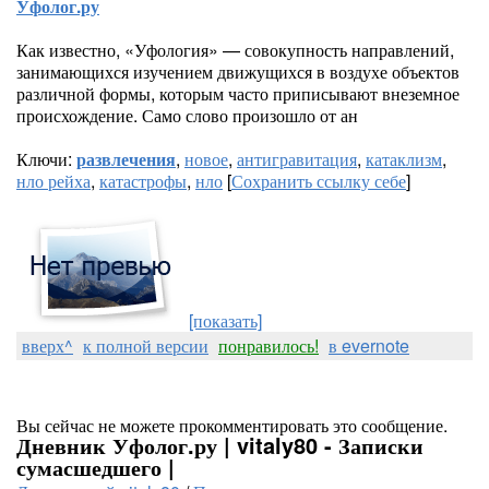
Уфолог.ру
Как известно, «Уфология» — совокупность направлений,
занимающихся изучением движущихся в воздухе объектов
различной формы, которым часто приписывают внеземное
происхождение. Само слово произошло от ан
Ключи:
развлечения
,
новое
,
антигравитация
,
катаклизм
,
нло рейха
,
катастрофы
,
нло
[
Сохранить ссылку себе
]
[показать]
вверх^
к полной версии
понравилось!
в evernote
Вы сейчас не можете прокомментировать это сообщение.
Дневник Уфолог.ру | vitaly80 - Записки
сумасшедшего |