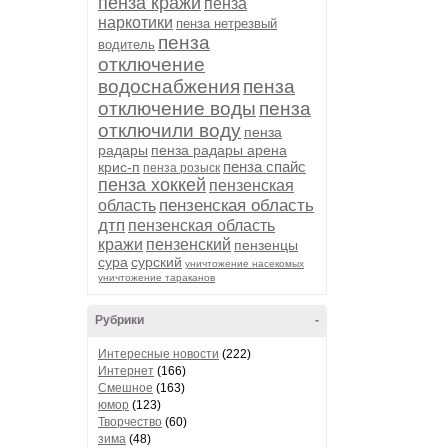
пенза кражи
пенза
наркотики
пенза нетрезвый
пенза
водитель
отключение
водоснабжения
пенза
отключение воды
пенза
отключили воду
пенза
радары
пенза радары арена
пенза спайс
крис-п
пенза розыск
пенза хоккей
пензенская
пензенская область
область
дтп
пензенская область
кражи
пензенский
пензенцы
сура
сурский
уничтожение насекомых
уничтожение тараканов
Рубрики
-
Интересные новости
(222)
Интернет
(166)
Смешное
(163)
юмор
(123)
Творчество
(60)
зима
(48)