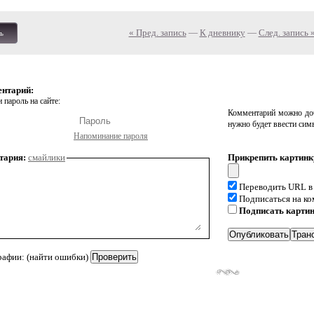
« Пред. запись
—
К дневнику
—
След. запись 
ь
ентарий:
 пароль на сайте:
Комментарий можно доб
нужно будет ввести сим
Напоминание пароля
тария:
смайлики
Прикрепить картинк
Переводить URL в
Подписаться на к
Подписать карти
рафии: (найти ошибки)