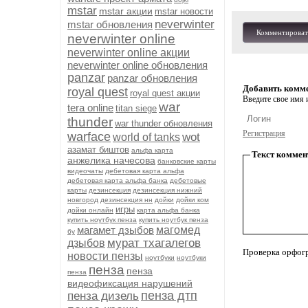
mstar
mstar акции
mstar новости
neverwinter
mstar обновления
Комментироват
neverwinter online
neverwinter online акции
neverwinter online обновления
panzar
panzar обновления
Добавить комм
royal quest
royal quest акции
Введите свое имя и
war
tera online
titan siege
thunder
war thunder обновления
Регистрация
warface
wot
world of tanks
азамат биштов
альфа карта
Текст коммен
анжелика начесова
банковские карты
видеочаты
дебетовая карта альфа
дебетовая карта альфа банка
дебетовые
карты
дезинсекция
дезинсекция нижний
новгород
дезинсекция нн
дойки
дойки ком
игры
дойки онлайн
карта альфа банка
купить ноутбук пенза
купить ноутбук пенза
магамет дзыбов
магомед
бу
мурат тхагалегов
дзыбов
Проверка орфог
новости пензы
ноутбуки
ноутбуки
пенза
пенза
пенза
видеофиксация нарушений
пенза дтп
пенза дизель