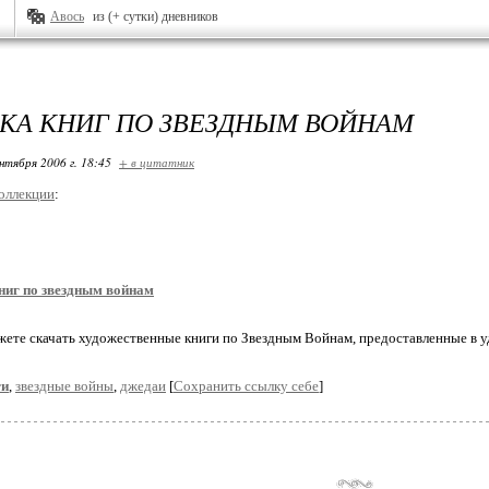
Авось
из (+ сутки) дневников
КА КНИГ ПО ЗВЕЗДНЫМ ВОЙНАМ
нтября 2006 г. 18:45
+ в цитатник
оллекции
:
ниг по звездным войнам
жете скачать художественные книги по Звездным Войнам, предоставленные в
ги
,
звездные войны
,
джедаи
[
Сохранить ссылку себе
]