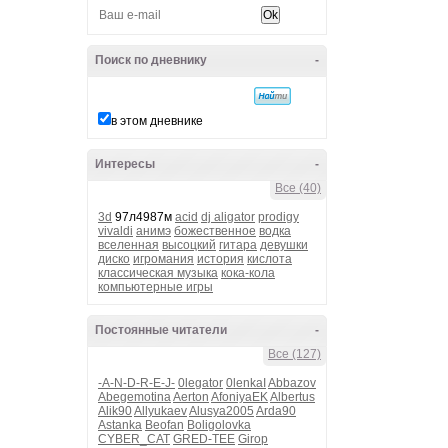
Поиск по дневнику
-
в этом дневнике
Интересы
-
Все (40)
3d
97л4987м
acid
dj aligator
prodigy
vivaldi
анимэ
божественное
водка
вселенная
высоцкий
гитара
девушки
диско
игромания
история
кислота
классическая музыка
кока-кола
компьютерные игры
Постоянные читатели
-
Все (127)
-A-N-D-R-E-J-
0legator
0lenkaI
Abbazov
Abegemotina
Aerton
AfoniyaEK
Albertus
Alik90
Allyukaev
Alusya2005
Arda90
Astanka
Beofan
Boligolovka
CYBER_CAT
GRED-TEE
Girop