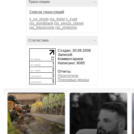
Трансляции
-
Список трансляций
lj_ng_photo
rss_fishki
lj_zyalt
rss_pointblank
rss_penza_planet
rss_futurecome
rss_zrivkoren
Статистика
-
Создан: 30.08.2006
Записей:
Комментариев:
Написано: 9085
Отчеты:
Посетители
Поисковые фразы