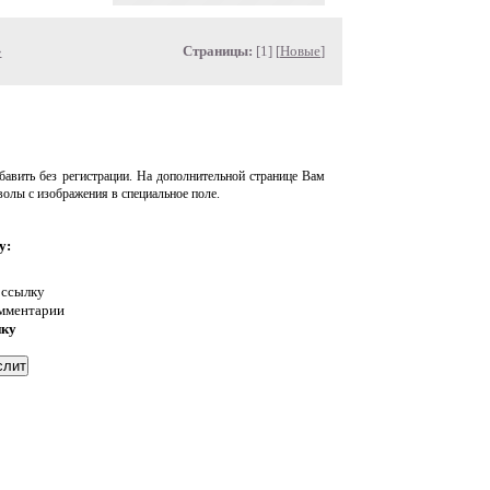
»
Страницы:
[1] [
Новые
]
авить без регистрации. На дополнительной странице Вам
волы с изображения в специальное поле.
у:
 ссылку
омментарии
нку