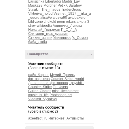
Larisichka
Libertador
Maddi_Lav
Maska98
Morpher
PetixK
Sarahov
Stasikin
The_magus
TraderGroup
Viktoriya_holod
Vseinet
_1917
__irka_a
_egorg
alisaFe
alusya90
avtobakero
bild-zone
chukold
peon
rekursia-kot
rf3
stroy-wikipedia
Алиночка_Лунева
Николай_Гольдман
П_О_Л_А
Скиталец_меж_душами
Стихия_жизни
Универмос
Ъ_Семен
баба_люба
Сообщества
-
Участник сообществ
(Всего в списке: 13)
найк_борзов
Мумий_Тролль
фотоэротика
Counter-Strike_world
До_и_после_фотошопа
_psyshit_
Counter_Strike
FL_Users
Guitar_Chords
miss_liveinternet
music_is_life
Photoshop-art
Vladimir_Vysotsky
Читатель сообществ
(Всего в списке: 2)
axeeffect_ru
Интернет_Активисты