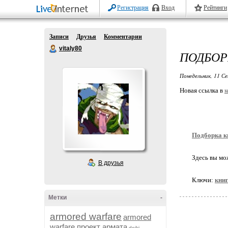
Регистрация
Вход
Рейтинги
Записи
Друзья
Комментарии
vitaly80
ПОДБОР
Понедельник, 11 Се
Новая ссылка в
к
Подборка к
Здесь вы мо
В друзья
Ключи:
кни
Метки
-
armored warfare
armored
warfare проект армата
dojki