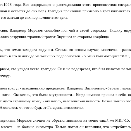
рта1968 года. Вся информация о расследовании этого происшествия специа
ковой и остается до сих пор). Трагедия произошла примерно в трех километра
 его жители до сих пор помнят этот день.
лесник Владимир Морозов спокойно пил чай в своей сторожке. Тишину нару
ллию разрушил страшный грохот. Звук шел со стороны кладбища.
ь, что земля заходила ходуном. Стекла, во всяком случае, зазвенели, - ра
лись в его памяти до мельчайших подробностей. - У меня был мотоцикл "ИЖ", я
рвым, кто увидел место трагедии. Он и не подозревал, кто был пилотом полы
вечеру.
ернел вокруг, - взволнованно продолжает Владимир Васильевич, - березы перело
о нити... Оказалось, это были внутренности... Когда немного пришел в себя, о
кому-то странному комку - оказалось, человеческая челюсть. Позже выяснилос
А осталось ли что-нибудь от Гагарина, неизвестно.
иденным, Морозов сначала не обратил внимания на точно такой же МИГ-15,
высоте - не больше километра. Только потом он вспомнил, что истребитель