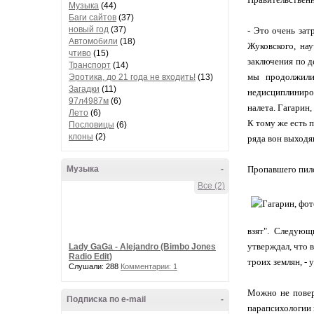
Музыка
(44)
Баги сайтов
(37)
новый год
(37)
- Это очень зат
Автомобили
(18)
Жуковского, на
чтиво
(15)
заключения по д
Транспорт
(14)
мы продолжили
Эротика, до 21 года не входить!
(13)
Загадки
(11)
недисциплиниров
97л4987м
(6)
налета. Гагарин
Лето
(6)
К тому же есть 
Пословицы
(6)
клоны
(2)
ряда вон выходя
Музыка
-
Пропавшего пил
Все (2)
взят". Следующ
утверждал, что в
Lady GaGa - Alejandro (Bimbo Jones
Radio Edit)
троих землян, - 
Слушали: 288
Комментарии: 1
Можно не повер
Подписка по e-mail
-
парапсихологии 