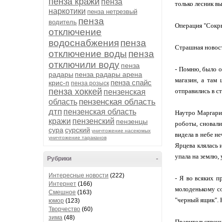
пенза кражи
пенза
только лесник вы
наркотики
пенза нетрезвый
пенза
водитель
Операция "Сокр
отключение
водоснабжения
пенза
Страшная новость
отключение воды
пенза
отключили воду
пенза
- Помню, было о
радары
пенза радары арена
магазин, а там 
пенза спайс
крис-п
пенза розыск
пенза хоккей
отправились в с
пензенская
пензенская область
область
дтп
пензенская область
Наутро Маргарит
кражи
пензенский
пензенцы
роботы, сновали
сура
сурский
уничтожение насекомых
видела в небе н
уничтожение тараканов
Ярцева клялась 
упала на землю,
Рубрики
-
Интересные новости
(222)
- Я во всяких п
Интернет
(166)
молоденькому со
Смешное
(163)
"черный ящик". Н
юмор
(123)
Творчество
(60)
зима
(48)
Правительственн