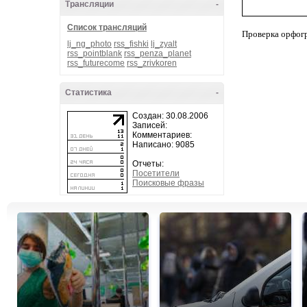
Трансляции
-
Список трансляций
Проверка орфог
lj_ng_photo
rss_fishki
lj_zyalt
rss_pointblank
rss_penza_planet
rss_futurecome
rss_zrivkoren
Статистика
-
Создан: 30.08.2006
Записей:
Комментариев:
Написано: 9085
Отчеты:
Посетители
Поисковые фразы