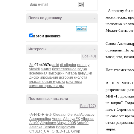
- А почему бы и
космических про
Поиск по дневнику
-
несколько челов
Может быть, он 
в этом дневнике
Слова Александр
Интересы
-
освещены. Но кр
Все (40)
такое, что, пох
3d
97л4987м
acid
dj aligator
prodigy
vivaldi
анимэ
божественное
водка
Попытаемся вос
вселенная
высоцкий
гитара
девушки
диско
игромания
история
кислота
классическая музыка
кока-кола
В 10.19 МИГ-15
компьютерные игры
разрешения раз
МИГ-15 докладыв
Постоянные читатели
-
не видно". Тогд
Все (127)
пилот Серегин н
-A-N-D-R-E-J-
0legator
0lenkaI
Abbazov
не самолет врез
Abegemotina
Aerton
AfoniyaEK
Albertus
отказ радиоаппа
Alik90
Allyukaev
Alusya2005
Arda90
Astanka
Beofan
Boligolovka
миры.
CYBER_CAT
GRED-TEE
Girop