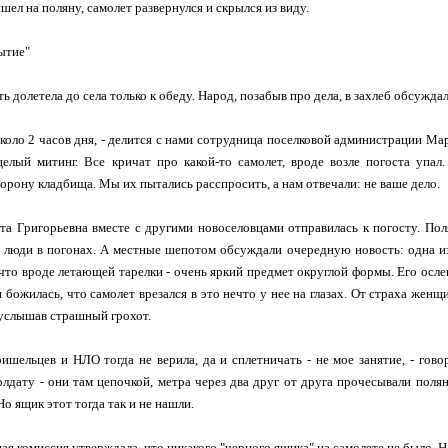
шел на поляну, самолет развернулся и скрылся из виду.
ытие"
 долетела до села только к обеду. Народ, позабыв про дела, в захлеб обсужда
коло 2 часов дня, - делится с нами сотрудница поселковой администрации Ма
целый митинг. Все кричат про какой-то самолет, вроде возле погоста упа
торону кладбища. Мы их пытались расспросить, а нам отвечали: не ваше дело.
а Григорьевна вместе с другими новоселовцами отправилась к погосту. Пол
 люди в погонах. А местные шепотом обсуждали очередную новость: одна и
ечто вроде летающей тарелки - очень яркий предмет округлой формы. Его осле
и божилась, что самолет врезался в это нечто у нее на глазах. От страха женщ
 услышав страшный грохот.
ришельцев и НЛО тогда не верила, да и сплетничать - не мое занятие, - го
лдату - они там цепочкой, метра через два друг от друга прочесывали поляну
о ящик этот тогда так и не нашли.
ая комиссия утверждала, что никакого "черного ящика" на самолете не было. На