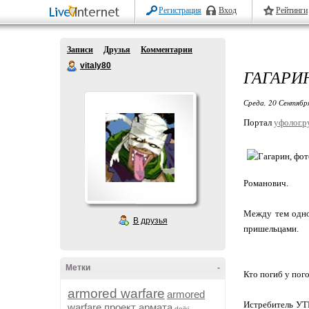
Регистрация
Вход
Рейтинги
Записи
Друзья
Комментарии
vitaly80
ГАГАРИ
Среда, 20 Сентябр
Портал
уфолог.р
Романович.
Между тем одно
В друзья
пришельцами.
Метки
-
Кто погиб у пог
armored warfare
armored
Истребитель УТ
warfare проект армата
dojki