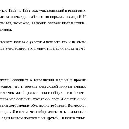
ук, с 1959 по 1992 год, участвовавший в различных
рассказ очевидцев - абсолютно нормальных людей. И
сли так, возможно, Гагарина забрали инопланетяне.
знания.
ческого полета с участием человека так и не были
детельствовали: в эти минуты Гагарин видел что-то
Гагарин сообщает о выполнении задания и просит
верждают, что в течение следующей минуты экипаж
 с летчиками оборвалась, они сообщили, что "ничего
егина мог ослепить этот яркий свет. И опытнейший
найдены догорающие обломки истребителя. Возможно,
ю цель. И в тот момент оборвалась связь - типичный
 один винтом полетел вниз, другой - в неизвестные