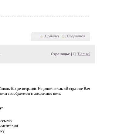
Нравится
Поделиться
»
Страницы:
[1] [
Новые
]
авить без регистрации. На дополнительной странице Вам
волы с изображения в специальное поле.
у:
 ссылку
омментарии
нку