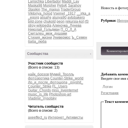
Larisichka
Libertador
Maddi_Lav
Maska98
Morpher
PetixK
Sarahov
Новость и фотог
Stasikin
The_magus
TraderGroup
Viktoriya_holod
Vseinet
_1917
__irka_a
_egorg
alisaFe
alusya90
avtobakero
Рубрики:
Интер
bild-zone
chukold
peon
rekursia-kot
rf3
stroy-wikipedia
Алиночка_Лунева
Николай_Гольдман
П_О_Л_А
Скиталец_меж_душами
Стихия_жизни
Универмос
Ъ_Семен
баба_люба
Комментироват
Сообщества
-
Участник сообществ
(Всего в списке: 13)
Добавить комм
найк_борзов
Мумий_Тролль
фотоэротика
Counter-Strike_world
Введите свое имя и
До_и_после_фотошопа
_psyshit_
Counter_Strike
FL_Users
Guitar_Chords
miss_liveinternet
Регистрация
music_is_life
Photoshop-art
Vladimir_Vysotsky
Текст коммен
Читатель сообществ
(Всего в списке: 2)
axeeffect_ru
Интернет_Активисты