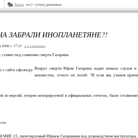
Авось
из (+ сутки) дневников
НА ЗАБРАЛИ ИНОПЛАНЕТЯНЕ?!
я 2006 г. 17:21
+ в цитатник
у
ставит под сомнение смерть Гагарина.
Вокруг смерти Юрия Гагарина ходит немало слухов и л
неизвестно, отчего он погиб. "И если мы узнаем причи
й из версий, упорно игнорируемой в официальных отчетах, было столкнове
оста
И МИГ-15, пилотируемый Юрием Гагариным под руководством инструктора, о