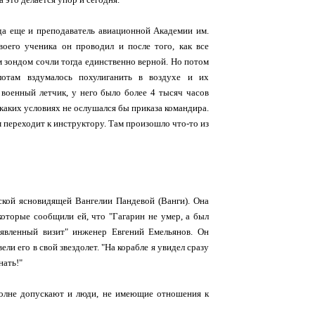
гда еще и преподаватель авиационной Академии им.
воего ученика он проводил и после того, как все
м зондом сочли тогда единственно верной. Но потом
лотам вздумалось похулиганить в воздухе и их
 военный летчик, у него было более 4 тысяч часов
 каких условиях не ослушался бы приказа командира.
м переходит к инструктору. Там произошло что-то из
ской ясновидящей Вангелии Пандевой (Ванги). Она
оторые сообщили ей, что "Гагарин не умер, а был
явленный визит" инженер Евгений Емельянов. Он
ли его в свой звездолет. "На корабле я увидел сразу
нать!"
полне допускают и люди, не имеющие отношения к