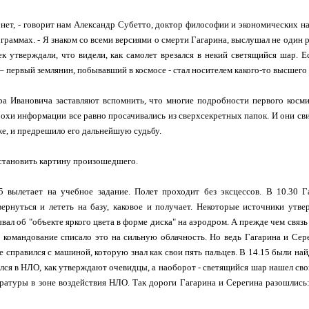
 нет, - говорит нам Александр Субетто, доктор философии и экономических на
граммах. - Я знаком со всеми версиями о смерти Гагарина, выслушал не один 
ек утверждали, что видели, как самолет врезался в некий светящийся шар. Е
– первый землянин, побывавший в космосе - стал носителем какого-то высшего 
а Ивановича заставляют вспомнить, что многие подробности первого косми
охи информации все равно просачивались из сверхсекретных папок. И они сви
оже, и предрешило его дальнейшую судьбу.
становить картину произошедшего.
 вылетает на учебное задание. Полет проходит без эксцессов. В 10.30 
вернуться и лететь на базу, каковое и получает. Некоторые источники ут
ал об "объекте яркого цвета в форме диска" на аэродром. А прежде чем связь
а командование списало это на сильную облачность. Но ведь Гагарина и Сер
е справился с машиной, которую знал как свои пять пальцев. В 14.15 были 
ался в НЛО, как утверждают очевидцы, а наоборот - светящийся шар нашел сво
ратуры в зоне воздействия НЛО. Так дороги Гагарина и Серегина разошлись: