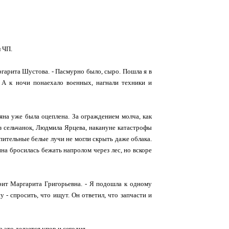
л ЧП.
ргарита Шустова. - Пасмурно было, сыро. Пошла я в
л. А к ночи понаехало военных, нагнали техники и
яна уже была оцеплена. За ограждением молча, как
з сельчанок, Людмила Ярцева, накануне катастрофы
пительные белые лучи не могли скрыть даже облака.
ина бросилась бежать напролом через лес, но вскоре
ворит Маргарита Григорьевна. - Я подошла к одному
 - спросить, что ищут. Он ответил, что запчасти и
 это делается упор и сегодня.