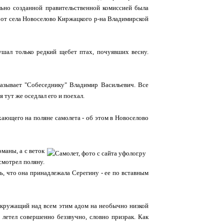
льно созданной правительственной комиссией была
х от села Новоселово Киржацкого р-на Владимирской
шал только редкий щебет птах, почуявших весну.
ссказывает "Собеседнику" Владимир Васильевич. Все
 тут же оседлал его и поехал.
хающего на поляне самолета - об этом в Новоселово
маны, а с веток
смотрел поляну.
ь, что она принадлежала Серегину - ее по вставным
 кружащий над всем этим адом на необычно низкой
 летел совершенно беззвучно, словно призрак. Как