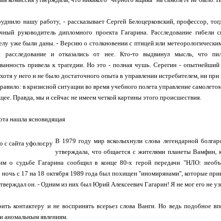
руднило нашу работу, - рассказывает Сергей Белоцерковский, профессор, то
учный руководитель дипломного проекта Гагарина. Расследование гибели с
елу уже были даны. - Версию о столкновении с птицей или метеорологически
 расследование и отказались от нее. Кто-то выдвинул мысль, что пи
анность привела к трагедии. Но это - полная чушь. Серегин - опытнейший
, хотя у него и не было достаточного опыта в управлении истребителем, ни при
правило: в кризисной ситуации во время учебного полета управление самолето
щее. Правда, мы и сейчас не имеем четкой картины этого происшествия.
ота нашла ясновидящая
В 1979 году мир всколыхнули слова легендарной болгар
утверждала, что общается с жителями планеты Вамфин, к
им о судьбе Гагарина сообщил в конце 80-х герой передачи "НЛО: необъ
 ночь с 17 на 18 октября 1989 года был похищен "иномирянами", которые приве
утверждал он. - Одним из них был Юрий Алексеевич Гагарин! Я не мог его не уз
ить контактеру и не воспринять всерьез слова Ванги. Но ведь подобное в
и аномальным явлениям.