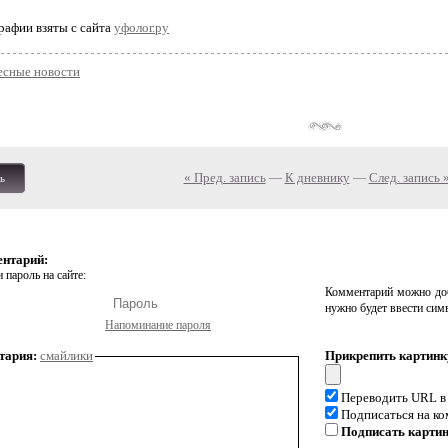
рафии взяты с сайта
уфолог.ру
есные новости
« Пред. запись
—
К дневнику
—
След. запись 
ь
ентарий:
 пароль на сайте:
Комментарий можно доб
нужно будет ввести сим
Напоминание пароля
тария:
смайлики
Прикрепить картинк
Переводить URL в
Подписаться на к
Подписать карти