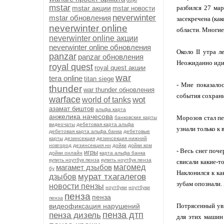
mstar
mstar акции
разбился 27 ма
mstar новости
neverwinter
mstar обновления
засекречена (ка
neverwinter online
области. Многие
neverwinter online акции
neverwinter online обновления
Около II утра 
panzar
panzar обновления
Неожиданно иди
royal quest
royal quest акции
war
tera online
titan siege
- Мне показалос
thunder
war thunder обновления
события сохрани
warface
wot
world of tanks
азамат биштов
альфа карта
анжелика начесова
Морозов стал пе
банковские карты
видеочаты
дебетовая карта альфа
узнали только к 
дебетовая карта альфа банка
дебетовые
карты
дезинсекция
дезинсекция нижний
новгород
дезинсекция нн
дойки
дойки ком
- Весь снег поч
игры
дойки онлайн
карта альфа банка
купить ноутбук пенза
купить ноутбук пенза
свисали какие-т
магамет дзыбов
магомед
бу
Наклонился к ка
мурат тхагалегов
дзыбов
зубам опознали. 
новости пензы
ноутбуки
ноутбуки
пенза
пенза
пенза
видеофиксация нарушений
Потрясенный ув
пенза дтп
пенза дизель
для этих машин 