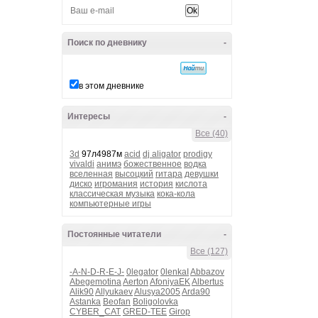
Поиск по дневнику
-
в этом дневнике
Интересы
-
Все (40)
3d
97л4987м
acid
dj aligator
prodigy
vivaldi
анимэ
божественное
водка
вселенная
высоцкий
гитара
девушки
диско
игромания
история
кислота
классическая музыка
кока-кола
компьютерные игры
Постоянные читатели
-
Все (127)
-A-N-D-R-E-J-
0legator
0lenkaI
Abbazov
Abegemotina
Aerton
AfoniyaEK
Albertus
Alik90
Allyukaev
Alusya2005
Arda90
Astanka
Beofan
Boligolovka
CYBER_CAT
GRED-TEE
Girop