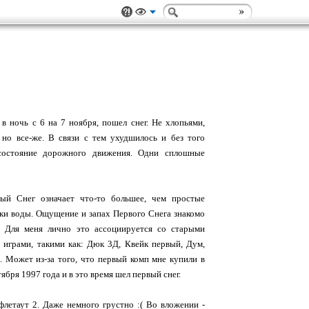
 в ночь с 6 на 7 ноября, пошел снег. Не хлопьями,
 но все-же. В связи с тем ухудшилось и без того
состояние дорожного движения. Одни сплошные
ый Снег означает что-то большее, чем простые
ки воды. Ощущение и запах Первого Снега знакомо
. Для меня лично это ассоциируется со старыми
играми, такими как: Дюк 3Д, Квейк первый, Дум,
. Может из-за того, что первый комп мне купили в
тября 1997 года и в это время шел первый снег.
летаут 2. Даже немного грустно :( Во вложении -