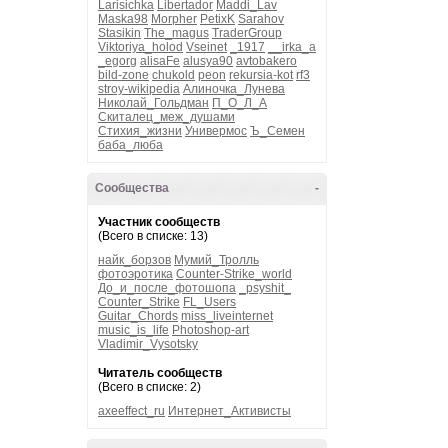
Larisichka
Libertador
Maddi_Lav
Maska98
Morpher
PetixK
Sarahov
Stasikin
The_magus
TraderGroup
Viktoriya_holod
Vseinet
_1917
__irka_a
_egorg
alisaFe
alusya90
avtobakero
bild-zone
chukold
peon
rekursia-kot
rf3
stroy-wikipedia
Алиночка_Лунева
Николай_Гольдман
П_О_Л_А
Скиталец_меж_душами
Стихия_жизни
Универмос
Ъ_Семен
баба_люба
Сообщества
-
Участник сообществ
(Всего в списке: 13)
найк_борзов
Мумий_Тролль
фотоэротика
Counter-Strike_world
До_и_после_фотошопа
_psyshit_
Counter_Strike
FL_Users
Guitar_Chords
miss_liveinternet
music_is_life
Photoshop-art
Vladimir_Vysotsky
Читатель сообществ
(Всего в списке: 2)
axeeffect_ru
Интернет_Активисты