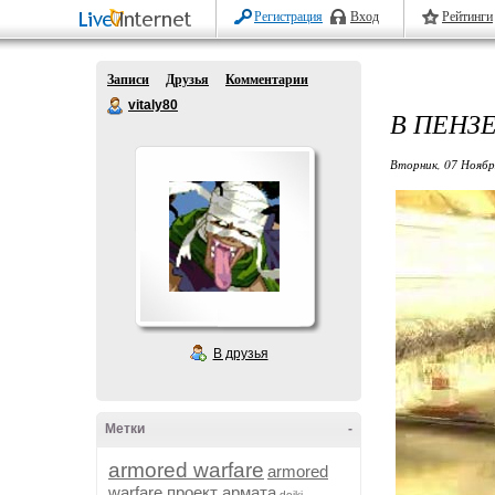
Регистрация
Вход
Рейтинги
Записи
Друзья
Комментарии
vitaly80
В ПЕНЗ
Вторник, 07 Ноябр
В друзья
Метки
-
armored warfare
armored
warfare проект армата
dojki