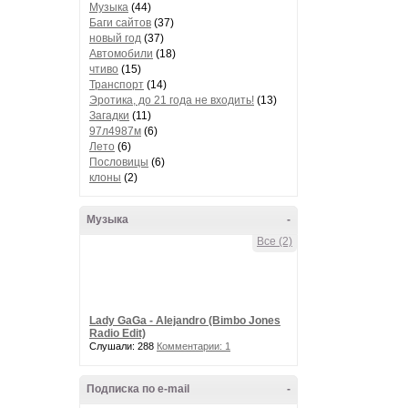
Музыка
(44)
Баги сайтов
(37)
новый год
(37)
Автомобили
(18)
чтиво
(15)
Транспорт
(14)
Эротика, до 21 года не входить!
(13)
Загадки
(11)
97л4987м
(6)
Лето
(6)
Пословицы
(6)
клоны
(2)
Музыка
-
Все (2)
Lady GaGa - Alejandro (Bimbo Jones
Radio Edit)
Слушали: 288
Комментарии: 1
Подписка по e-mail
-