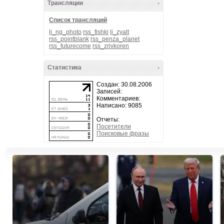
Трансляции
-
Список трансляций
lj_ng_photo
rss_fishki
lj_zyalt
rss_pointblank
rss_penza_planet
rss_futurecome
rss_zrivkoren
Статистика
-
Создан: 30.08.2006
Записей:
Комментариев:
Написано: 9085
Отчеты:
Посетители
Поисковые фразы