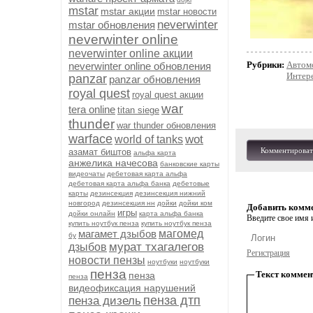
mstar
mstar акции
mstar новости
neverwinter
mstar обновления
neverwinter online
neverwinter online акции
Рубрики:
Автом
neverwinter online обновления
Интер
panzar
panzar обновления
royal quest
royal quest акции
war
tera online
titan siege
thunder
war thunder обновления
warface
wot
world of tanks
Комментироват
азамат биштов
альфа карта
анжелика начесова
банковские карты
видеочаты
дебетовая карта альфа
дебетовая карта альфа банка
дебетовые
карты
дезинсекция
дезинсекция нижний
новгород
дезинсекция нн
дойки
дойки ком
Добавить комм
игры
дойки онлайн
карта альфа банка
Введите свое имя и
купить ноутбук пенза
купить ноутбук пенза
магамет дзыбов
магомед
бу
мурат тхагалегов
дзыбов
Регистрация
новости пензы
ноутбуки
ноутбуки
пенза
Текст коммен
пенза
пенза
видеофиксация нарушений
пенза дтп
пенза дизель