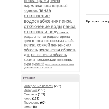
пенза кражи
пенза
наркотики
пенза нетрезвый
пенза
водитель
отключение
водоснабжения
пенза
Проверка орфог
отключение воды
пенза
отключили воду
пенза
радары
пенза радары арена
пенза спайс
крис-п
пенза розыск
пенза хоккей
пензенская
пензенская область
область
дтп
пензенская область
кражи
пензенский
пензенцы
сура
сурский
уничтожение насекомых
уничтожение тараканов
Рубрики
-
Интересные новости
(222)
Интернет
(166)
Смешное
(163)
юмор
(123)
Творчество
(60)
зима
(48)