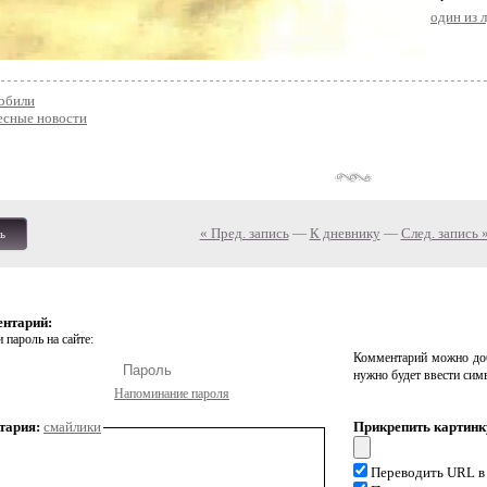
один из 
обили
есные новости
« Пред. запись
—
К дневнику
—
След. запись 
ь
ентарий:
 пароль на сайте:
Комментарий можно доб
нужно будет ввести сим
Напоминание пароля
тария:
смайлики
Прикрепить картинк
Переводить URL в