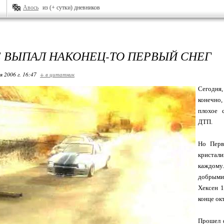
Авось
из (+ сутки) дневников
Е ВЫПАЛ НАКОНЕЦ-ТО ПЕРВЫЙ СНЕГ
я 2006 г. 16:47
+ в цитатник
Сегодня,
конечно,
плохое 
ДТП.
Но Перв
кристали
каждому
добрыми 
Хексен 1
конце ок
Прошел ф