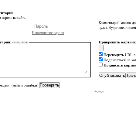
ентарий:
 пароль на сайте:
Комментарий можно доб
нужно будет ввести сим
Напоминание пароля
тария:
смайлики
Прикрепить картинк
Переводить URL в
Подписаться на к
Подписать карти
рафии: (найти ошибки)