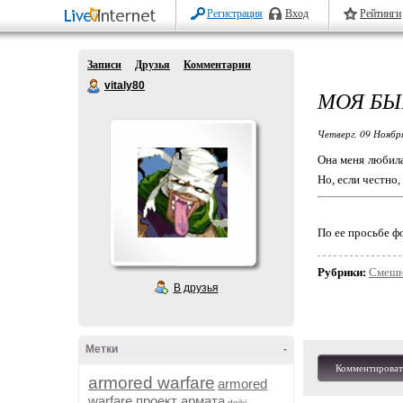
Регистрация
Вход
Рейтинги
Записи
Друзья
Комментарии
vitaly80
МОЯ БЫ
Четверг, 09 Ноябр
Она меня любила
Но, если честно,
По ее просьбе фо
Рубрики:
Смешн
В друзья
Метки
-
Комментироват
armored warfare
armored
warfare проект армата
dojki