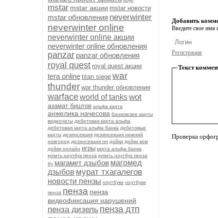
mstar
mstar акции
mstar новости
neverwinter
mstar обновления
Добавить комм
neverwinter online
Введите свое имя и
neverwinter online акции
neverwinter online обновления
Регистрация
panzar
panzar обновления
royal quest
royal quest акции
Текст коммен
war
tera online
titan siege
thunder
war thunder обновления
warface
wot
world of tanks
азамат биштов
альфа карта
анжелика начесова
банковские карты
видеочаты
дебетовая карта альфа
дебетовая карта альфа банка
дебетовые
карты
дезинсекция
дезинсекция нижний
Проверка орфог
новгород
дезинсекция нн
дойки
дойки ком
игры
дойки онлайн
карта альфа банка
купить ноутбук пенза
купить ноутбук пенза
магамет дзыбов
магомед
бу
мурат тхагалегов
дзыбов
новости пензы
ноутбуки
ноутбуки
пенза
пенза
пенза
видеофиксация нарушений
пенза дтп
пенза дизель