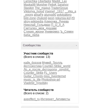
Larisichka
Libertador
Maddi_Lav
Maska98
Morpher
PetixK
Sarahov
Stasikin
The_magus
TraderGroup
Viktoriya_holod
Vseinet
_1917
__irka_a
_egorg
alisaFe
alusya90
avtobakero
bild-zone
chukold
peon
rekursia-kot
rf3
stroy-wikipedia
Алиночка_Лунева
Николай_Гольдман
П_О_Л_А
Скиталец_меж_душами
Стихия_жизни
Универмос
Ъ_Семен
баба_люба
Сообщества
-
Участник сообществ
(Всего в списке: 13)
найк_борзов
Мумий_Тролль
фотоэротика
Counter-Strike_world
До_и_после_фотошопа
_psyshit_
Counter_Strike
FL_Users
Guitar_Chords
miss_liveinternet
music_is_life
Photoshop-art
Vladimir_Vysotsky
Читатель сообществ
(Всего в списке: 2)
axeeffect_ru
Интернет_Активисты