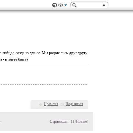
е либидо создано для ее. Мы радовались друг другу.
а - в инете быть)
Нравится
Поделиться
»
Страницы:
[1] [
Новые
]