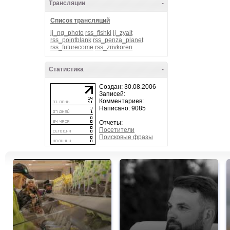
Трансляции
-
Список трансляций
lj_ng_photo
rss_fishki
lj_zyalt
rss_pointblank
rss_penza_planet
rss_futurecome
rss_zrivkoren
Статистика
-
Создан: 30.08.2006
Записей:
Комментариев:
Написано: 9085
Отчеты:
Посетители
Поисковые фразы