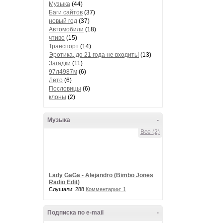
Музыка
(44)
Баги сайтов
(37)
новый год
(37)
Автомобили
(18)
чтиво
(15)
Транспорт
(14)
Эротика, до 21 года не входить!
(13)
Загадки
(11)
97л4987м
(6)
Лето
(6)
Пословицы
(6)
клоны
(2)
Музыка
-
Все (2)
Lady GaGa - Alejandro (Bimbo Jones
Radio Edit)
Слушали: 288
Комментарии: 1
Подписка по e-mail
-