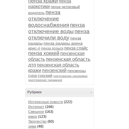
пенза кражи
пенза
наркотики
пенза нетрезвый
пенза
водитель
отключение
водоснабжения
пенза
отключение воды
пенза
отключили воду
пенза
радары
пенза радары арена
пенза спайс
крис-п
пенза розыск
пенза хоккей
пензенская
пензенская область
область
дтп
пензенская область
кражи
пензенский
пензенцы
сура
сурский
уничтожение насекомых
уничтожение тараканов
Рубрики
-
Интересные новости
(222)
Интернет
(166)
Смешное
(163)
юмор
(123)
Творчество
(60)
зима
(48)