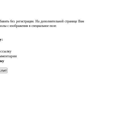
авить без регистрации. На дополнительной странице Вам
волы с изображения в специальное поле.
у:
 ссылку
омментарии
нку