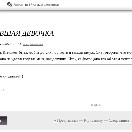
Авось
из (+ сутки) дневников
ВШАЯ ДЕВОЧКА
я 2006 г. 22:23
+ в цитатник
. И, может быть, любит до сих пор, хотя и вышла замуж. Она говорила, что мо
 она не удовлетворяла меня, как девушка. Итак, ее фото: (она так об этом мечтал
тки удалил! :)
ое
« Пред. запись
—
К дневнику
—
След. запись 
ь