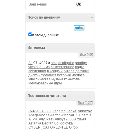
Поиск по дневнику
-
в этом дневнике
Интересы
-
Все (40)
3d
97л4987м
acid
dj aligator
prodigy
vivaldi
анимэ
божественное
водка
вселенная
высоцкий
гитара
девушки
диско
игромания
история
кислота
классическая музыка
кока-кола
компьютерные игры
Постоянные читатели
-
Все (127)
-A-N-D-R-E-J-
0legator
0lenkaI
Abbazov
Abegemotina
Aerton
AfoniyaEK
Albertus
Alik90
Allyukaev
Alusya2005
Arda90
Astanka
Beofan
Boligolovka
CYBER_CAT
GRED-TEE
Girop