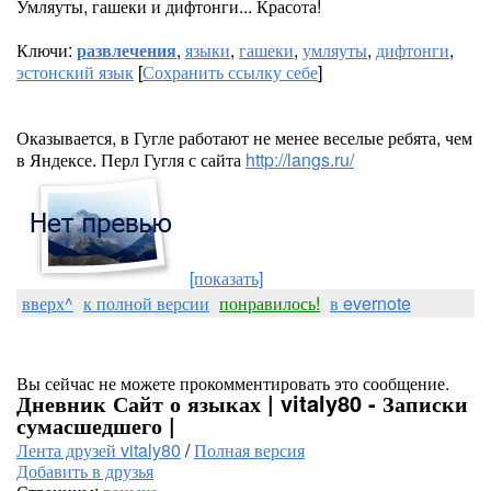
Умляуты, гашеки и дифтонги... Красота!
Ключи:
развлечения
,
языки
,
гашеки
,
умляуты
,
дифтонги
,
эстонский язык
[
Сохранить ссылку себе
]
Оказывается, в Гугле работают не менее веселые ребята, чем
в Яндексе. Перл Гугля с сайта
http://langs.ru/
[показать]
вверх^
к полной версии
понравилось!
в evernote
Вы сейчас не можете прокомментировать это сообщение.
Дневник Сайт о языках | vitaly80 - Записки
сумасшедшего |
Лента друзей vitaly80
/
Полная версия
Добавить в друзья