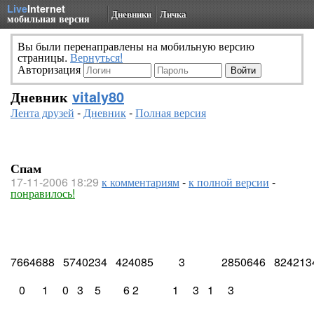
Live
Internet
Дневники
Личка
мобильная версия
Вы были перенаправлены на мобильную версию
страницы.
Вернуться!
Авторизация
Дневник
vitaly80
Лента друзей
-
Дневник
-
Полная версия
Спам
17-11-2006 18:29
к комментариям
-
к полной версии
-
понравилось!
7664688   5740234   424085         3             2850646   824213
   0      1     0   3    5        6 2            1     3   1     3