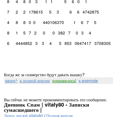
   8      4     8   0    3       1   1           5     6   0     1
   7      2     2   178615      5     3          6     6   4742875
   4      8     8   0  0       440106370         1     6   7     5
   8      1     5   7   2      0       0   382   7     0   3     4
   6      4444852   3    3     4       5   853   0647417   3708305
Когда же за спамерство будут давать вышку?
вверх^
к полной версии
понравилось!
в evernote
Вы сейчас не можете прокомментировать это сообщение.
Дневник Спам | vitaly80 - Записки
сумасшедшего |
Лента друзей vitaly80
/
Полная версия