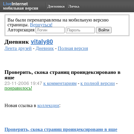
Live
Internet
Дневники
Личка
мобильная версия
Вы были перенаправлены на мобильную версию
страницы.
Вернуться!
Авторизация
Дневник
vitaly80
Лента друзей
-
Дневник
-
Полная версия
Проверить, скока страниц проиндексировано в
яше
23-11-2006 19:47
к комментариям
-
к полной версии
-
понравилось!
Новая ссылка в
коллекции
:
Проверить, скока страниц проиндексировано в яше