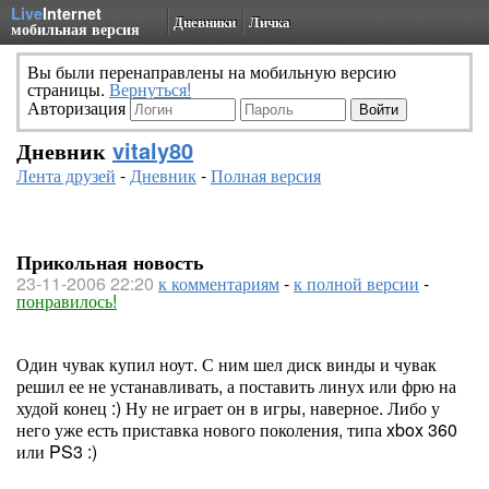
Live
Internet
Дневники
Личка
мобильная версия
Вы были перенаправлены на мобильную версию
страницы.
Вернуться!
Авторизация
Дневник
vitaly80
Лента друзей
-
Дневник
-
Полная версия
Прикольная новость
23-11-2006 22:20
к комментариям
-
к полной версии
-
понравилось!
Один чувак купил ноут. С ним шел диск винды и чувак
решил ее не устанавливать, а поставить линух или фрю на
худой конец :) Ну не играет он в игры, наверное. Либо у
него уже есть приставка нового поколения, типа xbox 360
или PS3 :)