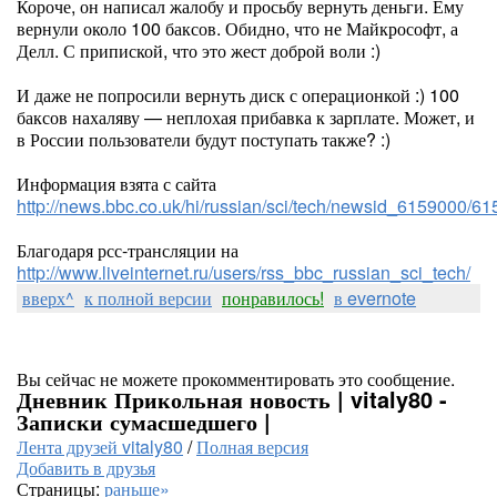
Короче, он написал жалобу и просьбу вернуть деньги. Ему
вернули около 100 баксов. Обидно, что не Майкрософт, а
Делл. С припиской, что это жест доброй воли :)
И даже не попросили вернуть диск с операционкой :) 100
баксов нахаляву — неплохая прибавка к зарплате. Может, и
в России пользователи будут поступать также? :)
Информация взята с сайта
http://news.bbc.co.uk/hi/russian/sci/tech/newsid_6159000/6
Благодаря рсс-трансляции на
http://www.liveinternet.ru/users/rss_bbc_russian_sci_tech/
вверх^
к полной версии
понравилось!
в evernote
Вы сейчас не можете прокомментировать это сообщение.
Дневник Прикольная новость | vitaly80 -
Записки сумасшедшего |
Лента друзей vitaly80
/
Полная версия
Добавить в друзья
Страницы:
раньше»