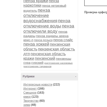
пенза кражи
пенза
наркотики
пенза нетрезвый
пенза
водитель
Проверка орфог
отключение
водоснабжения
пенза
отключение воды
пенза
отключили воду
пенза
радары
пенза радары арена
пенза спайс
крис-п
пенза розыск
пенза хоккей
пензенская
пензенская область
область
дтп
пензенская область
кражи
пензенский
пензенцы
сура
сурский
уничтожение насекомых
уничтожение тараканов
Рубрики
-
Интересные новости
(222)
Интернет
(166)
Смешное
(163)
юмор
(123)
Творчество
(60)
зима
(48)