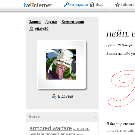
Регистрация
Вход
Рейтинги
Записи
Друзья
Комментарии
vitaly80
ПЕЙТЕ 
Среда, 29 Ноября 2
Зашел на сайт у
В друзья
Метки
-
Я бы еще сказал
armored warfare
armored
поискать на сай
warfare проект армата
dojki