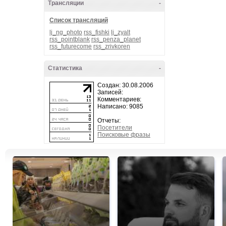
Трансляции
-
Список трансляций
lj_ng_photo
rss_fishki
lj_zyalt
rss_pointblank
rss_penza_planet
rss_futurecome
rss_zrivkoren
Статистика
-
Создан: 30.08.2006
Записей:
Комментариев:
Написано: 9085
Отчеты:
Посетители
Поисковые фразы