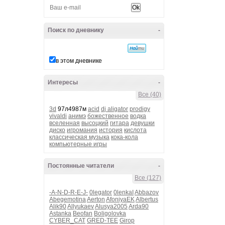
Поиск по дневнику
-
в этом дневнике
Интересы
-
Все (40)
3d
97л4987м
acid
dj aligator
prodigy
vivaldi
анимэ
божественное
водка
вселенная
высоцкий
гитара
девушки
диско
игромания
история
кислота
классическая музыка
кока-кола
компьютерные игры
Постоянные читатели
-
Все (127)
-A-N-D-R-E-J-
0legator
0lenkaI
Abbazov
Abegemotina
Aerton
AfoniyaEK
Albertus
Alik90
Allyukaev
Alusya2005
Arda90
Astanka
Beofan
Boligolovka
CYBER_CAT
GRED-TEE
Girop