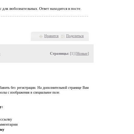
с для любознательных. Ответ находится в посте.
Нравится
Поделиться
»
Страницы:
[1] [
Новые
]
авить без регистрации. На дополнительной странице Вам
волы с изображения в специальное поле.
у:
 ссылку
омментарии
нку