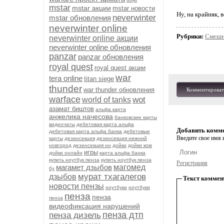
mstar
mstar акции
mstar новости
Ну, на крайняк,
neverwinter
mstar обновления
neverwinter online
Рубрики:
Смешн
neverwinter online акции
neverwinter online обновления
panzar
panzar обновления
royal quest
royal quest акции
war
tera online
titan siege
thunder
war thunder обновления
Комментироват
warface
wot
world of tanks
азамат биштов
альфа карта
анжелика начесова
банковские карты
видеочаты
дебетовая карта альфа
Добавить комм
дебетовая карта альфа банка
дебетовые
Введите свое имя и
карты
дезинсекция
дезинсекция нижний
новгород
дезинсекция нн
дойки
дойки ком
игры
дойки онлайн
карта альфа банка
купить ноутбук пенза
купить ноутбук пенза
Регистрация
магамет дзыбов
магомед
бу
мурат тхагалегов
дзыбов
Текст коммен
новости пензы
ноутбуки
ноутбуки
пенза
пенза
пенза
видеофиксация нарушений
пенза дтп
пенза дизель