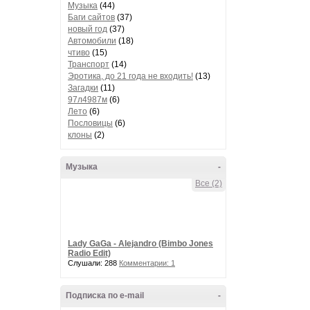
Музыка
(44)
Баги сайтов
(37)
новый год
(37)
Автомобили
(18)
чтиво
(15)
Транспорт
(14)
Эротика, до 21 года не входить!
(13)
Загадки
(11)
97л4987м
(6)
Лето
(6)
Пословицы
(6)
клоны
(2)
Музыка
-
Все (2)
Lady GaGa - Alejandro (Bimbo Jones
Radio Edit)
Слушали: 288
Комментарии: 1
Подписка по e-mail
-