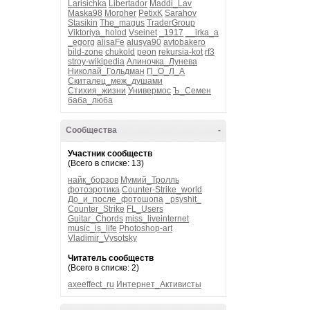
Larisichka
Libertador
Maddi_Lav
Maska98
Morpher
PetixK
Sarahov
Stasikin
The_magus
TraderGroup
Viktoriya_holod
Vseinet
_1917
__irka_a
_egorg
alisaFe
alusya90
avtobakero
bild-zone
chukold
peon
rekursia-kot
rf3
stroy-wikipedia
Алиночка_Лунева
Николай_Гольдман
П_О_Л_А
Скиталец_меж_душами
Стихия_жизни
Универмос
Ъ_Семен
баба_люба
Сообщества
-
Участник сообществ
(Всего в списке: 13)
найк_борзов
Мумий_Тролль
фотоэротика
Counter-Strike_world
До_и_после_фотошопа
_psyshit_
Counter_Strike
FL_Users
Guitar_Chords
miss_liveinternet
music_is_life
Photoshop-art
Vladimir_Vysotsky
Читатель сообществ
(Всего в списке: 2)
axeeffect_ru
Интернет_Активисты