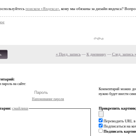
 воспользуйтесь
поиском «Яндекса»
, кому мы обязаны за дизайн яндекса? Вопро
ое
« Пред. запись
—
К дневнику
—
След. запись 
ь
ентарий:
 пароль на сайте:
Комментарий можно доб
нужно будет ввести сим
Напоминание пароля
тария:
смайлики
Прикрепить картинк
Переводить URL в
Подписаться на к
Подписать карти