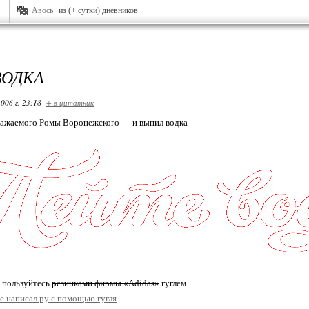
Авось
из (+ сутки) дневников
ВОДКА
006 г. 23:18
+ в цитатник
важаемого Ромы Воронежского — и выпил водка
: пользуйтесь
резинками фирмы «Adidas»
гуглем
те написал.ру с помощью гугля