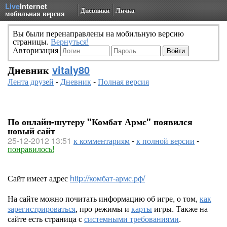
Live
Internet
Дневники
Личка
мобильная версия
Вы были перенаправлены на мобильную версию
страницы.
Вернуться!
Авторизация
Дневник
vitaly80
Лента друзей
-
Дневник
-
Полная версия
По онлайн-шутеру "Комбат Армс" появился
новый сайт
25-12-2012 13:51
к комментариям
-
к полной версии
-
понравилось!
Сайт имеет адрес
http://комбат-армс.рф/
На сайте можно почитать информацию об игре, о том,
как
зарегистрироваться
, про режимы и
карты
игры. Также на
сайте есть страница с
системными требованиями
.