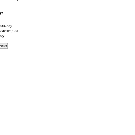
у:
 ссылку
омментарии
нку