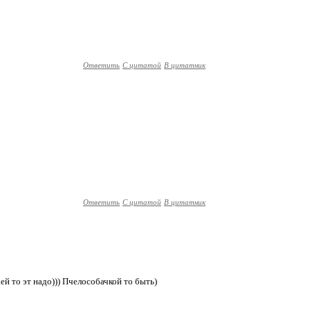
Ответить
С цитатой
В цитатник
Ответить
С цитатой
В цитатник
 ..ей то эт надо))) Пчелособачкой то быть)