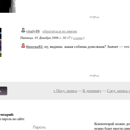
vitaly80
обратиться по имени
Пятница, 01 Декабря 2006 г. 10:37 (
ссылка
)
Краска82
, ну, видишь: какая собачка довольная? Значит — это
« Пред. запись
—
К дневнику
—
След. запись 
ь
ентарий:
 пароль на сайте:
Комментарий можно доб
нужно будет ввести сим