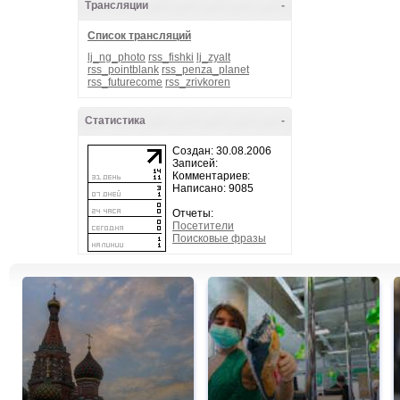
Трансляции
-
Список трансляций
lj_ng_photo
rss_fishki
lj_zyalt
rss_pointblank
rss_penza_planet
rss_futurecome
rss_zrivkoren
Статистика
-
Создан: 30.08.2006
Записей:
Комментариев:
Написано: 9085
Отчеты:
Посетители
Поисковые фразы