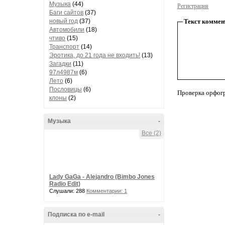
Музыка
(44)
Регистрация
Баги сайтов
(37)
новый год
(37)
Текст коммен
Автомобили
(18)
чтиво
(15)
Транспорт
(14)
Эротика, до 21 года не входить!
(13)
Загадки
(11)
97л4987м
(6)
Лето
(6)
Пословицы
(6)
Проверка орфог
клоны
(2)
Музыка
-
Все (2)
Lady GaGa - Alejandro (Bimbo Jones
Radio Edit)
Слушали: 288
Комментарии: 1
Подписка по e-mail
-