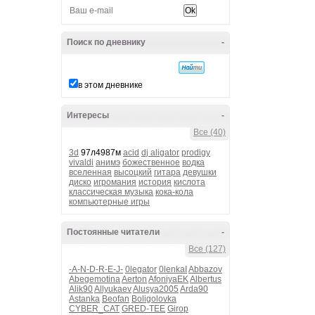
Поиск по дневнику
-
в этом дневнике
Интересы
-
Все (40)
3d
97л4987м
acid
dj aligator
prodigy
vivaldi
анимэ
божественное
водка
вселенная
высоцкий
гитара
девушки
диско
игромания
история
кислота
классическая музыка
кока-кола
компьютерные игры
Постоянные читатели
-
Все (127)
-A-N-D-R-E-J-
0legator
0lenkaI
Abbazov
Abegemotina
Aerton
AfoniyaEK
Albertus
Alik90
Allyukaev
Alusya2005
Arda90
Astanka
Beofan
Boligolovka
CYBER_CAT
GRED-TEE
Girop