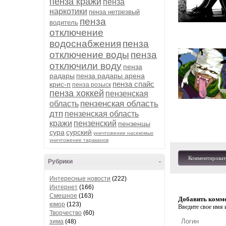
пенза кражи
пенза
наркотики
пенза нетрезвый
пенза
водитель
отключение
водоснабжения
пенза
отключение воды
пенза
отключили воду
пенза
радары
пенза радары арена
пенза спайс
крис-п
пенза розыск
пенза хоккей
пензенская
пензенская область
область
дтп
пензенская область
кражи
пензенский
пензенцы
сура
сурский
уничтожение насекомых
уничтожение тараканов
Комментироват
Рубрики
-
Интересные новости
(222)
Интернет
(166)
Смешное
(163)
Добавить комм
юмор
(123)
Введите свое имя и
Творчество
(60)
зима
(48)