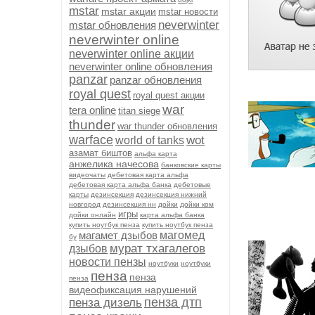
mstar
mstar акции
mstar новости
neverwinter
mstar обновления
neverwinter online
neverwinter online акции
neverwinter online обновления
panzar
panzar обновления
royal quest
royal quest акции
war
tera online
titan siege
thunder
war thunder обновления
warface
wot
world of tanks
азамат биштов
альфа карта
анжелика начесова
банковские карты
видеочаты
дебетовая карта альфа
дебетовая карта альфа банка
дебетовые
карты
дезинсекция
дезинсекция нижний
новгород
дезинсекция нн
дойки
дойки ком
игры
дойки онлайн
карта альфа банка
купить ноутбук пенза
купить ноутбук пенза
магамет дзыбов
магомед
бу
мурат тхагалегов
дзыбов
новости пензы
ноутбуки
ноутбуки
пенза
пенза
пенза
видеофиксация нарушений
пенза дтп
пенза дизель