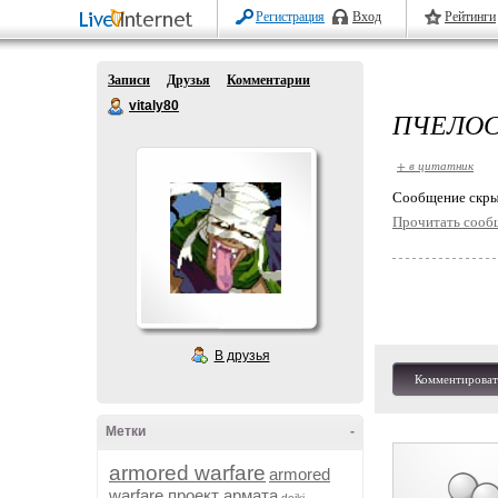
Регистрация
Вход
Рейтинги
Записи
Друзья
Комментарии
vitaly80
ПЧЕЛО
+ в цитатник
Cообщение скры
Прочитать сооб
В друзья
Комментироват
Метки
-
armored warfare
armored
warfare проект армата
dojki