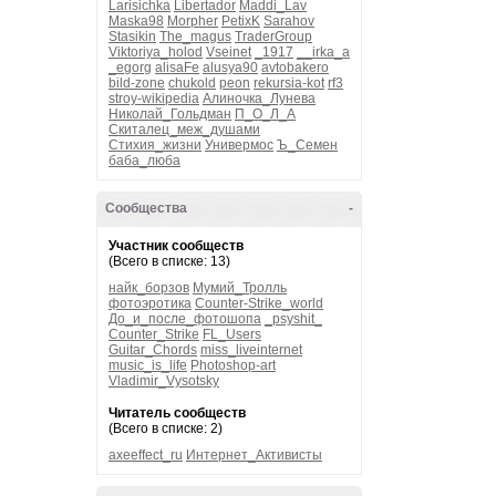
Larisichka
Libertador
Maddi_Lav
Maska98
Morpher
PetixK
Sarahov
Stasikin
The_magus
TraderGroup
Viktoriya_holod
Vseinet
_1917
__irka_a
_egorg
alisaFe
alusya90
avtobakero
bild-zone
chukold
peon
rekursia-kot
rf3
stroy-wikipedia
Алиночка_Лунева
Николай_Гольдман
П_О_Л_А
Скиталец_меж_душами
Стихия_жизни
Универмос
Ъ_Семен
баба_люба
Сообщества
-
Участник сообществ
(Всего в списке: 13)
найк_борзов
Мумий_Тролль
фотоэротика
Counter-Strike_world
До_и_после_фотошопа
_psyshit_
Counter_Strike
FL_Users
Guitar_Chords
miss_liveinternet
music_is_life
Photoshop-art
Vladimir_Vysotsky
Читатель сообществ
(Всего в списке: 2)
axeeffect_ru
Интернет_Активисты