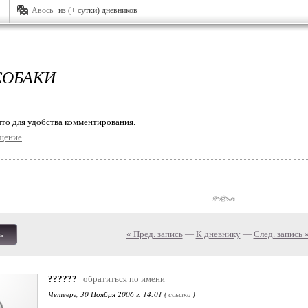
Авось
из (+ сутки) дневников
СОБАКИ
то для удобства комментирования.
щение
« Пред. запись
—
К дневнику
—
След. запись 
ь
??????
обратиться по имени
Четверг, 30 Ноября 2006 г. 14:01 (
ссылка
)