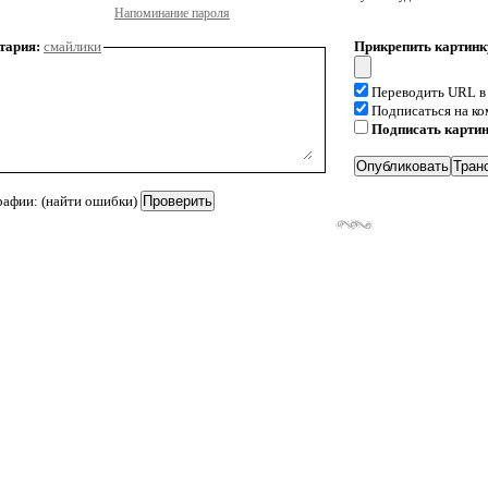
Напоминание пароля
тария:
смайлики
Прикрепить картинк
Переводить URL в
Подписаться на к
Подписать карти
рафии: (найти ошибки)