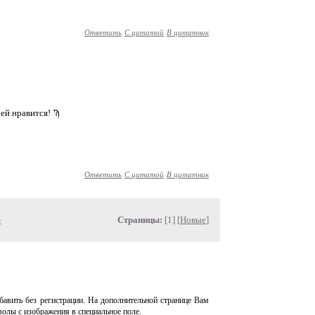
Ответить
С цитатой
В цитатник
 ей нравится! Ϡ
Ответить
С цитатой
В цитатник
»
Страницы:
[1] [
Новые
]
авить без регистрации. На дополнительной странице Вам
волы с изображения в специальное поле.