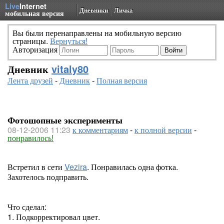
Live
Internet
Дневники
Личка
мобильная версия
Вы были перенаправлены на мобильную версию
страницы.
Вернуться!
Авторизация
Дневник
vitaly80
Лента друзей
-
Дневник
-
Полная версия
Фотошопные эксперименты
08-12-2006 11:23
к комментариям
-
к полной версии
-
понравилось!
Встретил в сети
Vezira
. Понравилась одна фотка.
Захотелось подправить.
Что сделал:
1. Подкорректировал цвет.