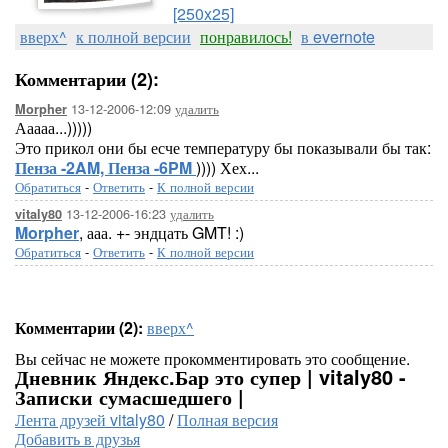
[250x25]
вверх^
к полной версии
понравилось!
в evernote
Комментарии (2):
13-12-2006-12:09
удалить
Morpher
Ааааа...)))))
Это прикол они бы есче температуру бы показывали бы так:
Пенза -2AM, Пенза -6PM
)))) Хех...
Обратиться
-
Ответить
-
К полной версии
13-12-2006-16:23
удалить
vitaly80
Morpher
, ааа. +- эндцать GMT! :)
Обратиться
-
Ответить
-
К полной версии
Комментарии (2):
вверх^
Вы сейчас не можете прокомментировать это сообщение.
Дневник Яндекс.Бар это супер | vitaly80 -
Записки сумасшедшего |
Лента друзей vitaly80
/
Полная версия
Добавить в друзья