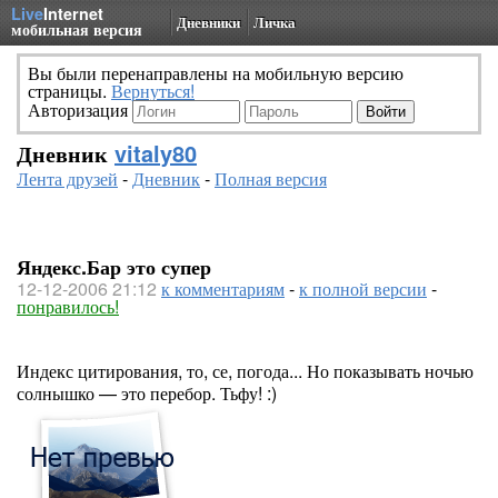
Live
Internet
Дневники
Личка
мобильная версия
Вы были перенаправлены на мобильную версию
страницы.
Вернуться!
Авторизация
Дневник
vitaly80
Лента друзей
-
Дневник
-
Полная версия
Яндекс.Бар это супер
12-12-2006 21:12
к комментариям
-
к полной версии
-
понравилось!
Индекс цитирования, то, се, погода... Но показывать ночью
солнышко — это перебор. Тьфу! :)