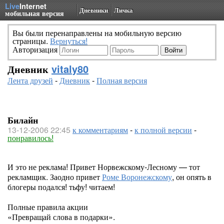
Live
Internet
Дневники
Личка
мобильная версия
Вы были перенаправлены на мобильную версию
страницы.
Вернуться!
Авторизация
Дневник
vitaly80
Лента друзей
-
Дневник
-
Полная версия
Билайн
13-12-2006 22:45
к комментариям
-
к полной версии
-
понравилось!
И это не реклама! Привет Норвежскому-Лесному — тот
рекламщик. Заодно привет
Роме Воронежскому
, он опять в
блогеры подался! тьфу! читаем!
Полные правила акции
«Превращай слова в подарки».