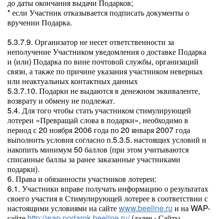
до даты окончания выдачи Подарков;
* если Участник отказывается подписать документы о
вручении Подарка.
5.3.7.9. Организатор не несет ответственности за
неполучение Участником уведомления о доставке Подарка
и (или) Подарка по вине почтовой службы, организаций
связи, а также по причине указания участником неверных
или неактуальных контактных данных
5.3.7.10. Подарки не выдаются в денежном эквиваленте,
возврату и обмену не подлежат.
5.4. Для того чтобы стать участником стимулирующей
лотереи «Превращай слова в подарки», необходимо в
период с 20 ноября 2006 года по 20 января 2007 года
выполнить условия согласно п.5.3.5. настоящих условий и
накопить минимум 50 баллов (при этом учитываются
списанные баллы за ранее заказанные участниками
подарки).
6. Права и обязанности участников лотереи:
6.1. Участники вправе получать информацию о результатах
своего участия в Стимулирующей лотерее в соответствии с
настоящими условиями на сайте
www.beeline.ru
и на WAP-
сайте
http://wap.podarok.beeline.ru/
(далее - Сайты