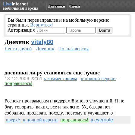
Live
Internet
Дневники
Личка
мобильная версия
Вы были перенаправлены на мобильную версию
страницы.
Вернуться!
Авторизация
Дневник
vitaly80
Лента друзей
-
Дневник
-
Полная версия
дневники ли.ру становятся еще лучше
13-12-2006 22:51
к комментариям
-
к полной версии
-
понравилось!
Респект програмерам и кодерам!!! много улучшений. Я не
буду говорить: каких, все и так ясно. Ух, базара нет,
собрались продавать походу, поэтому и улучшают. :(
вверх^
к полной версии
понравилось!
в evernote