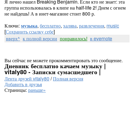
Я лично нашел Breaking Benjamin. Если кто не знает: эта
группа использовалась в клипе на half-life 2! Днем с огнем
не найдешь! А в инет-магазине стоит 800 р.
Ключи:
музыка
,
бесплатно
,
халява
,
развлечения
,
music
[
Сохранить ссылку себе
]
вверх^
к полной версии
понравилось!
в evernote
Вы сейчас не можете прокомментировать это сообщение.
Дневник бесплатно качаем музыку |
vitaly80 - Записки сумасшедшего |
Лента друзей vitaly80
/
Полная версия
Добавить в друзья
Страницы:
раньше»