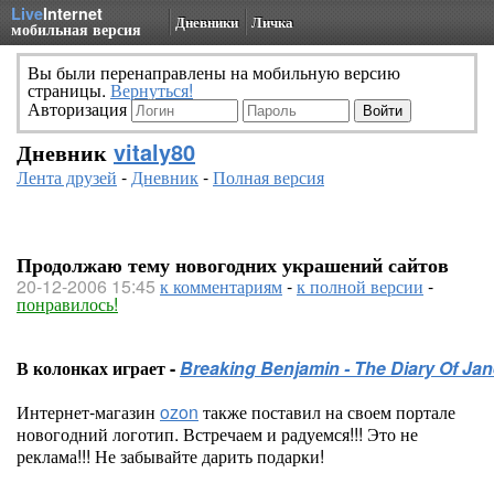
Live
Internet
Дневники
Личка
мобильная версия
Вы были перенаправлены на мобильную версию
страницы.
Вернуться!
Авторизация
Дневник
vitaly80
Лента друзей
-
Дневник
-
Полная версия
Продолжаю тему новогодних украшений сайтов
20-12-2006 15:45
к комментариям
-
к полной версии
-
понравилось!
В колонках играет -
Breaking Benjamin - The Diary Of Ja
Интернет-магазин
ozon
также поставил на своем портале
новогодний логотип. Встречаем и радуемся!!! Это не
реклама!!! Не забывайте дарить подарки!