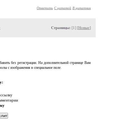
Ответить
С цитатой
В цитатник
»
Страницы:
[1] [
Новые
]
авить без регистрации. На дополнительной странице Вам
волы с изображения в специальное поле.
у:
 ссылку
омментарии
нку