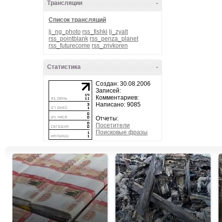
Трансляции
-
Список трансляций
lj_ng_photo
rss_fishki
lj_zyalt
rss_pointblank
rss_penza_planet
rss_futurecome
rss_zrivkoren
Статистика
-
Создан: 30.08.2006
Записей:
Комментариев:
Написано: 9085
Отчеты:
Посетители
Поисковые фразы