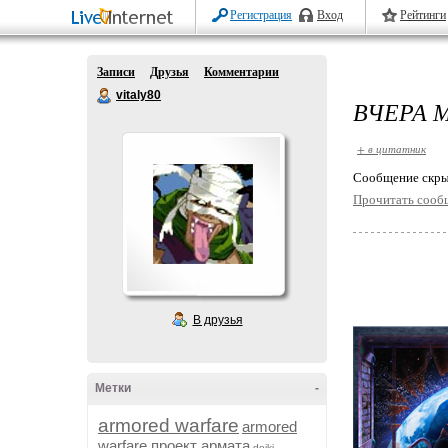
Регистрация
Вход
Рейтинги
Записи
Друзья
Комментарии
vitaly80
ВЧЕРА 
+ в цитатник
Cообщение скры
Прочитать сооб
В друзья
Метки
-
armored warfare
armored
warfare проект армата
dojki