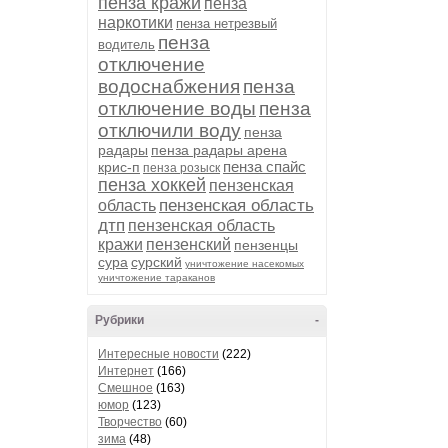
пенза кражи
пенза
наркотики
пенза нетрезвый
пенза
водитель
отключение
водоснабжения
пенза
отключение воды
пенза
отключили воду
пенза
радары
пенза радары арена
пенза спайс
крис-п
пенза розыск
пенза хоккей
пензенская
пензенская область
область
дтп
пензенская область
кражи
пензенский
пензенцы
сура
сурский
уничтожение насекомых
уничтожение тараканов
Рубрики
-
Интересные новости
(222)
Интернет
(166)
Смешное
(163)
юмор
(123)
Творчество
(60)
зима
(48)