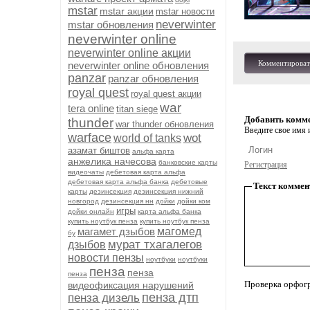
mstar
mstar акции
mstar новости
neverwinter
mstar обновления
neverwinter online
neverwinter online акции
Комментироват
neverwinter online обновления
panzar
panzar обновления
royal quest
royal quest акции
war
tera online
titan siege
Добавить комм
thunder
war thunder обновления
Введите свое имя и
warface
wot
world of tanks
азамат биштов
альфа карта
анжелика начесова
банковские карты
Регистрация
видеочаты
дебетовая карта альфа
дебетовая карта альфа банка
дебетовые
Текст коммен
карты
дезинсекция
дезинсекция нижний
новгород
дезинсекция нн
дойки
дойки ком
игры
дойки онлайн
карта альфа банка
купить ноутбук пенза
купить ноутбук пенза
магамет дзыбов
магомед
бу
мурат тхагалегов
дзыбов
новости пензы
ноутбуки
ноутбуки
пенза
пенза
пенза
Проверка орфог
видеофиксация нарушений
пенза дтп
пенза дизель