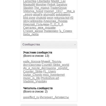
Larisichka
Libertador
Maddi_Lav
Maska98
Morpher
PetixK
Sarahov
Stasikin
The_magus
TraderGroup
Viktoriya_holod
Vseinet
_1917
__irka_a
_egorg
alisaFe
alusya90
avtobakero
bild-zone
chukold
peon
rekursia-kot
rf3
stroy-wikipedia
Алиночка_Лунева
Николай_Гольдман
П_О_Л_А
Скиталец_меж_душами
Стихия_жизни
Универмос
Ъ_Семен
баба_люба
Сообщества
-
Участник сообществ
(Всего в списке: 13)
найк_борзов
Мумий_Тролль
фотоэротика
Counter-Strike_world
До_и_после_фотошопа
_psyshit_
Counter_Strike
FL_Users
Guitar_Chords
miss_liveinternet
music_is_life
Photoshop-art
Vladimir_Vysotsky
Читатель сообществ
(Всего в списке: 2)
axeeffect_ru
Интернет_Активисты