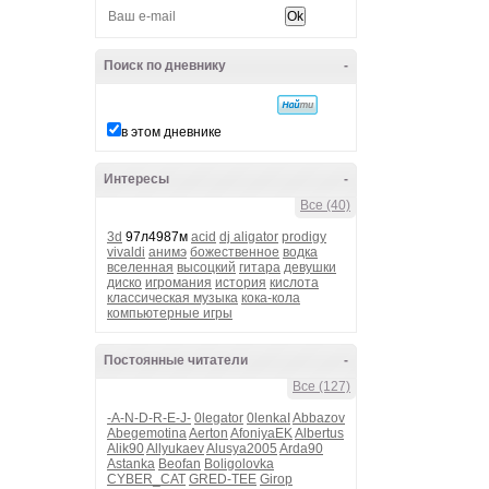
Поиск по дневнику
-
в этом дневнике
Интересы
-
Все (40)
3d
97л4987м
acid
dj aligator
prodigy
vivaldi
анимэ
божественное
водка
вселенная
высоцкий
гитара
девушки
диско
игромания
история
кислота
классическая музыка
кока-кола
компьютерные игры
Постоянные читатели
-
Все (127)
-A-N-D-R-E-J-
0legator
0lenkaI
Abbazov
Abegemotina
Aerton
AfoniyaEK
Albertus
Alik90
Allyukaev
Alusya2005
Arda90
Astanka
Beofan
Boligolovka
CYBER_CAT
GRED-TEE
Girop