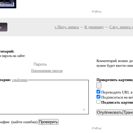
« Пред. запись
—
К дневнику
—
След. запись 
ь
ентарий:
 пароль на сайте:
Комментарий можно доб
нужно будет ввести сим
Напоминание пароля
тария:
смайлики
Прикрепить картинк
Переводить URL в
Подписаться на к
Подписать карти
рафии: (найти ошибки)