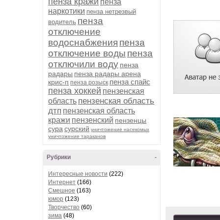
пенза кражи
пенза
наркотики
пенза нетрезвый
пенза
водитель
отключение
водоснабжения
пенза
отключение воды
пенза
отключили воду
пенза
радары
пенза радары арена
пенза спайс
крис-п
пенза розыск
пенза хоккей
пензенская
пензенская область
область
дтп
пензенская область
кражи
пензенский
пензенцы
сура
сурский
уничтожение насекомых
уничтожение тараканов
Рубрики
-
Интересные новости
(222)
Интернет
(166)
Смешное
(163)
юмор
(123)
Творчество
(60)
зима
(48)