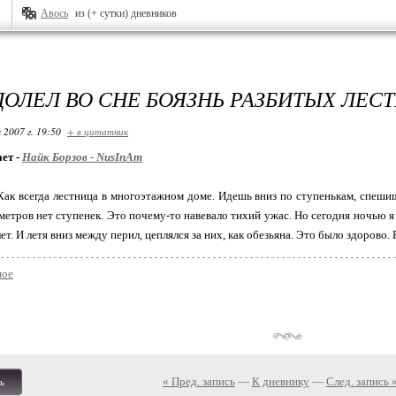
Авось
из (+ сутки) дневников
ДОЛЕЛ ВО СНЕ БОЯЗНЬ РАЗБИТЫХ ЛЕС
 2007 г. 19:50
+ в цитатник
ет -
Найк Борзов - NusInAm
. Как всегда лестница в многоэтажном доме. Идешь вниз по ступенькам, спеши
 метров нет ступенек. Это почему-то навевало тихий ужас. Но сегодня ночью я 
ет. И летя вниз между перил, цеплялся за них, как обезьяна. Это было здорово.
ое
« Пред. запись
—
К дневнику
—
След. запись 
ь