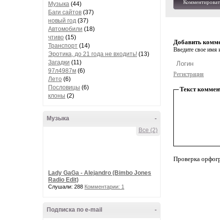
Комментироват
Музыка
(44)
Баги сайтов
(37)
новый год
(37)
Автомобили
(18)
чтиво
(15)
Добавить комм
Транспорт
(14)
Введите свое имя и
Эротика, до 21 года не входить!
(13)
Загадки
(11)
97л4987м
(6)
Регистрация
Лето
(6)
Пословицы
(6)
Текст коммен
клоны
(2)
Музыка
-
Все (2)
Проверка орфог
Lady GaGa - Alejandro (Bimbo Jones
Radio Edit)
Слушали: 288
Комментарии: 1
Подписка по e-mail
-