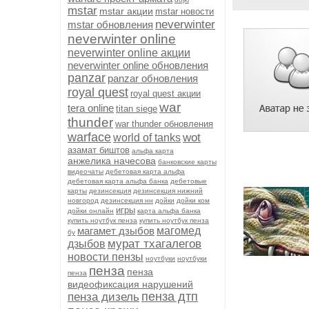
mstar
mstar акции
mstar новости
neverwinter
mstar обновления
neverwinter online
neverwinter online акции
neverwinter online обновления
panzar
panzar обновления
royal quest
royal quest акции
war
tera online
titan siege
thunder
war thunder обновления
warface
wot
world of tanks
азамат биштов
альфа карта
анжелика начесова
банковские карты
видеочаты
дебетовая карта альфа
дебетовая карта альфа банка
дебетовые
карты
дезинсекция
дезинсекция нижний
новгород
дезинсекция нн
дойки
дойки ком
игры
дойки онлайн
карта альфа банка
купить ноутбук пенза
купить ноутбук пенза
магамет дзыбов
магомед
бу
мурат тхагалегов
дзыбов
новости пензы
ноутбуки
ноутбуки
пенза
пенза
пенза
видеофиксация нарушений
пенза дтп
пенза дизель