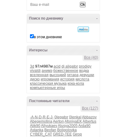
Поиск по дневнику
-
в этом дневнике
Интересы
-
Все (40)
3d
97л4987м
acid
dj aligator
prodigy
vivaldi
анимэ
божественное
водка
вселенная
высоцкий
гитара
девушки
диско
игромания
история
кислота
классическая музыка
кока-кола
компьютерные игры
Постоянные читатели
-
Все (127)
-A-N-D-R-E-J-
0legator
0lenkaI
Abbazov
Abegemotina
Aerton
AfoniyaEK
Albertus
Alik90
Allyukaev
Alusya2005
Arda90
Astanka
Beofan
Boligolovka
CYBER_CAT
GRED-TEE
Girop