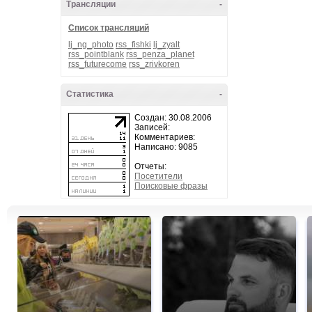
Трансляции
-
Список трансляций
lj_ng_photo
rss_fishki
lj_zyalt
rss_pointblank
rss_penza_planet
rss_futurecome
rss_zrivkoren
Статистика
-
Создан: 30.08.2006
Записей:
Комментариев:
Написано: 9085
Отчеты:
Посетители
Поисковые фразы