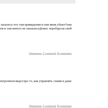
не казалось что там привидения и они меня убьют!они
дом и там ничего не оказалось))типо перебарола свой
Ответить
С цитатой
В цитатник
электронном виде) про то, как управлять снами и даже
Ответить
С цитатой
В цитатник