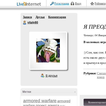
Регистрация
Вход
Рейтинги
Записи
Друзья
Комментарии
vitaly80
Я ПРЕО
Четверг, 04 Января
В колонках игра
:) Сон, как сон
есть около двух
и прыгнул в прол
Рубрики:
Смешн
В друзья
юмор
Метки
-
armored warfare
armored
Комментироват
warfare проект армата
dojki