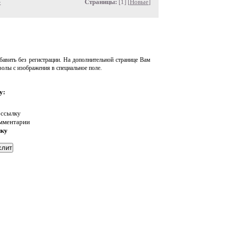
»
Страницы:
[1] [
Новые
]
авить без регистрации. На дополнительной странице Вам
волы с изображения в специальное поле.
у:
 ссылку
омментарии
нку