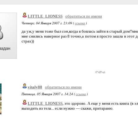
LITTLE_LIONESS
обратиться по имени
Четверг, 04 Января 2007 г. 23:09 (
ссылка
)
да уж,у меня тоже был сон,когда я боялась зайти в старый дом!!м
мне снились наверное раз 8 точно,а потом я просто зашла в этот 
страх))
vitaly80
обратиться по имени
Пятница, 05 Января 2007 г. 14:24 (
ссылка
)
LITTLE_LIONESS
, это здорово. А еще у меня есть книга (в 
выходить из тела... если нужно — скажи, притараню.