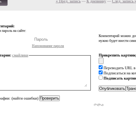
« Пред. запись
—
К дневнику
—
След. запись 
ь
ентарий:
 пароль на сайте:
Комментарий можно доб
нужно будет ввести сим
Напоминание пароля
тария:
смайлики
Прикрепить картинк
Переводить URL в
Подписаться на к
Подписать карти
рафии: (найти ошибки)