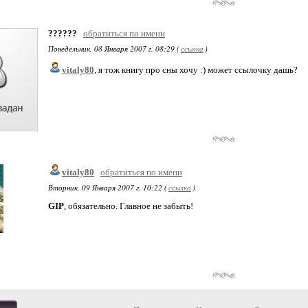
??????
обратиться по имени
Понедельник, 08 Января 2007 г. 08:29 (
ссылка
)
vitaly80
, я тож книгу про сны хочу :) может ссылочку дашь?
vitaly80
обратиться по имени
Вторник, 09 Января 2007 г. 10:22 (
ссылка
)
GIP
, обязательно. Главное не забыть!