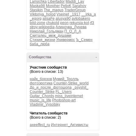
Larisichka
Libertador
Maddi_Lav
Maska98
Morpher
PetixK
Sarahov
Stasikin
The_magus
TraderGroup
Viktoriya_holod
Vseinet
_1917
__irka_a
_egorg
alisaFe
alusya90
avtobakero
bild-zone
chukold
peon
rekursia-kot
rf3
stroy-wikipedia
Алиночка_Лунева
Николай_Гольдман
П_О_Л_А
Скиталец_меж_душами
Стихия_жизни
Универмос
Ъ_Семен
баба_люба
Сообщества
-
Участник сообществ
(Всего в списке: 13)
найк_борзов
Мумий_Тролль
фотоэротика
Counter-Strike_world
До_и_после_фотошопа
_psyshit_
Counter_Strike
FL_Users
Guitar_Chords
miss_liveinternet
music_is_life
Photoshop-art
Vladimir_Vysotsky
Читатель сообществ
(Всего в списке: 2)
axeeffect_ru
Интернет_Активисты