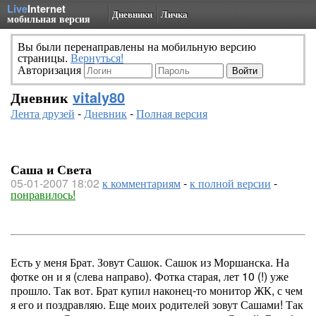
Live
Internet
Дневники
Личка
мобильная версия
Вы были перенаправлены на мобильную версию
страницы.
Вернуться!
Авторизация
Дневник
vitaly80
Лента друзей
-
Дневник
-
Полная версия
Саша и Света
05-01-2007 18:02
к комментариям
-
к полной версии
-
понравилось!
Есть у меня Брат. Зовут Сашок. Сашок из Моршанска. На
фотке он и я (слева направо). Фотка старая, лет 10 (!) уже
прошло. Так вот. Брат купил наконец-то монитор ЖК, с чем
я его и поздравляю. Еще моих родителей зовут Сашами! Так