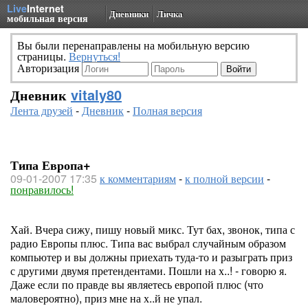
Live
Internet
Дневники
Личка
мобильная версия
Вы были перенаправлены на мобильную версию
страницы.
Вернуться!
Авторизация
Дневник
vitaly80
Лента друзей
-
Дневник
-
Полная версия
Типа Европа+
09-01-2007 17:35
к комментариям
-
к полной версии
-
понравилось!
Хай. Вчера сижу, пишу новый микс. Тут бах, звонок, типа с
радио Европы плюс. Типа вас выбрал случайным образом
компьютер и вы должны приехать туда-то и разыграть приз
с другими двумя претендентами. Пошли на х..! - говорю я.
Даже если по правде вы являетесь европой плюс (что
маловероятно), приз мне на х..й не упал.