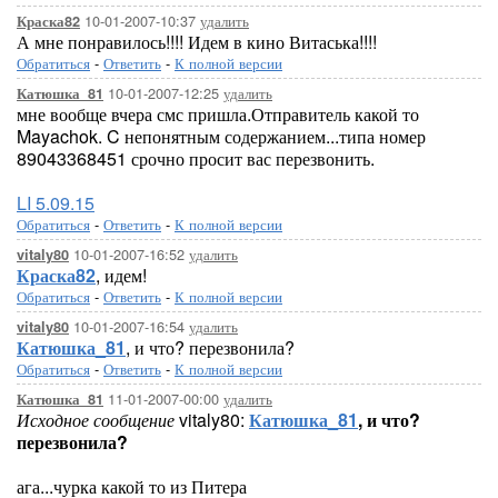
10-01-2007-10:37
удалить
Краска82
А мне понравилось!!!! Идем в кино Витаська!!!!
Обратиться
-
Ответить
-
К полной версии
10-01-2007-12:25
удалить
Катюшка_81
мне вообще вчера смс пришла.Отправитель какой то
Mayachok. C непонятным содержанием...типа номер
89043368451 срочно просит вас перезвонить.
LI 5.09.15
Обратиться
-
Ответить
-
К полной версии
10-01-2007-16:52
удалить
vitaly80
Краска82
, идем!
Обратиться
-
Ответить
-
К полной версии
10-01-2007-16:54
удалить
vitaly80
Катюшка_81
, и что? перезвонила?
Обратиться
-
Ответить
-
К полной версии
11-01-2007-00:00
удалить
Катюшка_81
Исходное сообщение
vitaly80:
Катюшка_81
, и что?
перезвонила?
ага...чурка какой то из Питера