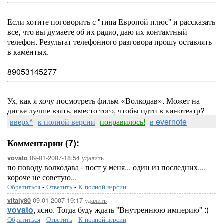
Если хотите поговорить с "типа Европой плюс" и рассказать
все, что вы думаете об их радио, даю их контактный
телефон. Результат телефонного разговора прошу оставлять
в каментых.
89053145277
Ух, как я хочу посмотреть фильм «Волкодав». Может на
диске лучше взять, вместо того, чтобы идти в кинотеатр?
вверх^
к полной версии
понравилось!
в evernote
Комментарии (7):
09-01-2007-18:54
удалить
vovato
по поводу волкодава - пост у меня... один из последних....
короче не советую...
Обратиться
-
Ответить
-
К полной версии
09-01-2007-19:17
удалить
vitaly80
vovato
, ясно. Тогда буду ждать "Внутреннюю империю" :(
Обратиться
-
Ответить
-
К полной версии