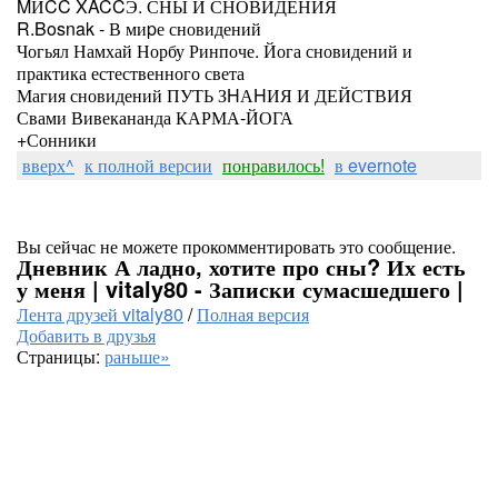
MИCC XACCЭ. СНЫ И СНОВИДЕНИЯ
R.Bosnak - В миpе сновидений
Чогьял Намхай Норбу Ринпоче. Йога сновидений и
практика естественного света
Магия сновидений ПУТЬ ЗHАHИЯ И ДЕЙСТВИЯ
Свами Вивекананда КАРМА-ЙОГА
+Сонники
вверх^
к полной версии
понравилось!
в evernote
Вы сейчас не можете прокомментировать это сообщение.
Дневник А ладно, хотите про сны? Их есть
у меня | vitaly80 - Записки сумасшедшего |
Лента друзей vitaly80
/
Полная версия
Добавить в друзья
Страницы:
раньше»