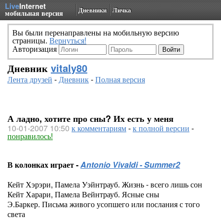
Live
Internet
Дневники
Личка
мобильная версия
Вы были перенаправлены на мобильную версию
страницы.
Вернуться!
Авторизация
Дневник
vitaly80
Лента друзей
-
Дневник
-
Полная версия
А ладно, хотите про сны? Их есть у меня
10-01-2007 10:50
к комментариям
-
к полной версии
-
понравилось!
В колонках играет -
Antonio Vivaldi - Summer2
Кейт Хэрэри, Памела Уэйнтрауб. Жизнь - всего лишь сон
Кейт Харари, Памела Вейнтрауб. Ясные сны
Э.Баркер. Письма живого усопшего или послания с того
света