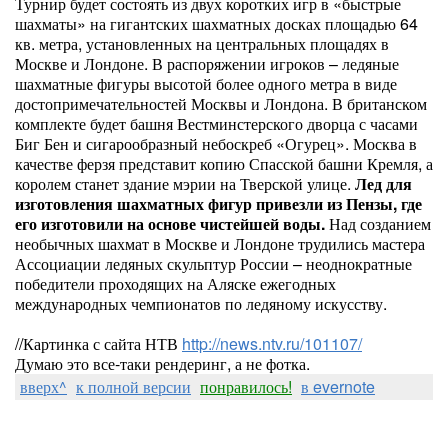
Турнир будет состоять из двух коротких игр в «быстрые
шахматы» на гигантских шахматных досках площадью 64
кв. метра, установленных на центральных площадях в
Москве и Лондоне. В распоряжении игроков – ледяные
шахматные фигуры высотой более одного метра в виде
достопримечательностей Москвы и Лондона. В британском
комплекте будет башня Вестминстерского дворца с часами
Биг Бен и сигарообразный небоскреб «Огурец». Москва в
качестве ферзя представит копию Спасской башни Кремля, а
королем станет здание мэрии на Тверской улице.
Лед для
изготовления шахматных фигур привезли из Пензы, где
его изготовили на основе чистейшей воды.
Над созданием
необычных шахмат в Москве и Лондоне трудились мастера
Ассоциации ледяных скульптур России – неоднократные
победители проходящих на Аляске ежегодных
международных чемпионатов по ледяному искусству.
//Картинка с сайта НТВ
http://news.ntv.ru/101107/
Думаю это все-таки рендеринг, а не фотка.
вверх^
к полной версии
понравилось!
в evernote