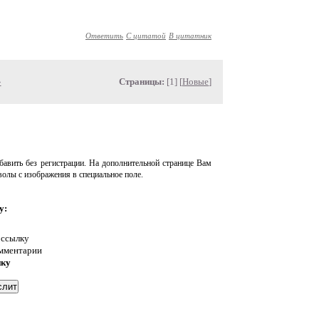
Ответить
С цитатой
В цитатник
»
Страницы:
[1] [
Новые
]
авить без регистрации. На дополнительной странице Вам
волы с изображения в специальное поле.
у:
 ссылку
омментарии
нку