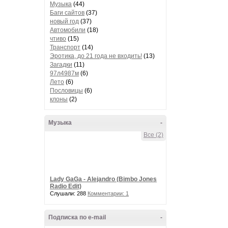
Музыка
(44)
Баги сайтов
(37)
новый год
(37)
Автомобили
(18)
чтиво
(15)
Транспорт
(14)
Эротика, до 21 года не входить!
(13)
Загадки
(11)
97л4987м
(6)
Лето
(6)
Пословицы
(6)
клоны
(2)
Музыка
-
Все (2)
Lady GaGa - Alejandro (Bimbo Jones
Radio Edit)
Слушали: 288
Комментарии: 1
Подписка по e-mail
-