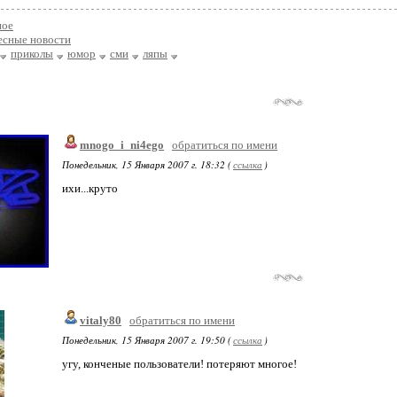
ое
есные новости
приколы
юмор
сми
ляпы
mnogo_i_ni4ego
обратиться по имени
Понедельник, 15 Января 2007 г. 18:32 (
ссылка
)
ихи...круто
vitaly80
обратиться по имени
Понедельник, 15 Января 2007 г. 19:50 (
ссылка
)
угу, конченые пользователи! потеряют многое!