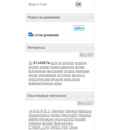
Поиск по дневнику
-
в этом дневнике
Интересы
-
Все (40)
3d
97л4987м
acid
dj aligator
prodigy
vivaldi
анимэ
божественное
водка
вселенная
высоцкий
гитара
девушки
диско
игромания
история
кислота
классическая музыка
кока-кола
компьютерные игры
Постоянные читатели
-
Все (127)
-A-N-D-R-E-J-
0legator
0lenkaI
Abbazov
Abegemotina
Aerton
AfoniyaEK
Albertus
Alik90
Allyukaev
Alusya2005
Arda90
Astanka
Beofan
Boligolovka
CYBER_CAT
GRED-TEE
Girop