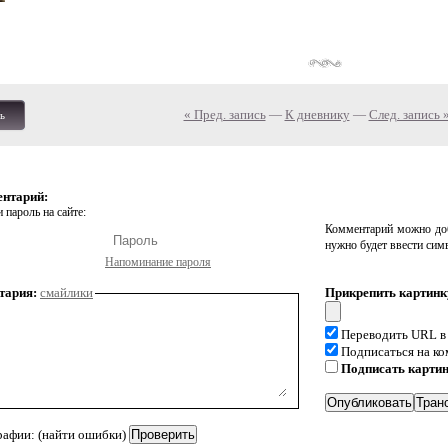
« Пред. запись
—
К дневнику
—
След. запись 
ь
ентарий:
 пароль на сайте:
Комментарий можно доб
нужно будет ввести сим
Напоминание пароля
тария:
смайлики
Прикрепить картинк
Переводить URL в
Подписаться на к
Подписать карти
рафии: (найти ошибки)