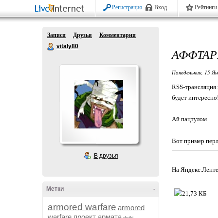
Регистрация
Вход
Рейтинги
Записи
Друзья
Комментарии
vitaly80
АФФТАР
Понедельник, 15 Ян
RSS-трансляция 
будет интересно
Ай пацтулом
Вот пример перл
В друзья
На Яндекс.Ленте
Метки
-
armored warfare
armored
warfare проект армата
dojki