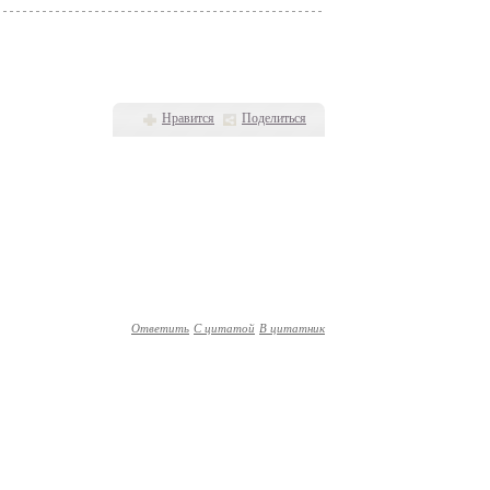
Нравится
Поделиться
Ответить
С цитатой
В цитатник