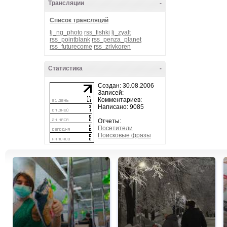
Трансляции
-
Список трансляций
lj_ng_photo
rss_fishki
lj_zyalt
rss_pointblank
rss_penza_planet
rss_futurecome
rss_zrivkoren
Статистика
-
Создан: 30.08.2006
Записей:
Комментариев:
Написано: 9085
Отчеты:
Посетители
Поисковые фразы