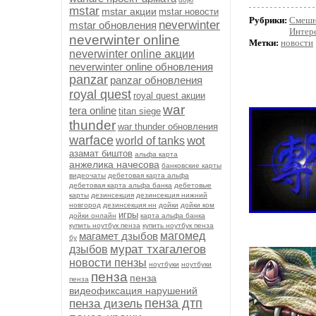
mstar
mstar акции
mstar новости
Рубрики:
Смешн
neverwinter
mstar обновления
Интер
neverwinter online
Метки:
новости
neverwinter online акции
neverwinter online обновления
panzar
panzar обновления
royal quest
royal quest акции
war
tera online
titan siege
thunder
war thunder обновления
warface
wot
world of tanks
азамат биштов
альфа карта
анжелика начесова
банковские карты
видеочаты
дебетовая карта альфа
дебетовая карта альфа банка
дебетовые
карты
дезинсекция
дезинсекция нижний
новгород
дезинсекция нн
дойки
дойки ком
игры
дойки онлайн
карта альфа банка
купить ноутбук пенза
купить ноутбук пенза
магамет дзыбов
магомед
бу
мурат тхагалегов
дзыбов
новости пензы
ноутбуки
ноутбуки
пенза
пенза
пенза
видеофиксация нарушений
пенза дтп
пенза дизель