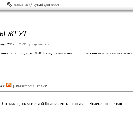
Авось
из (+ сутки) дневников
Ы ЖГУТ
варя 2007 г. 15:00
+ в цитатник
записей сообщества ЖЖ. Сегодня добавил. Теперь любой человек может зайти
!
а с
lj_massmedia_rocks
:
. Сначала пропала с самой Компьюленты, потом и на Яндексе почистили