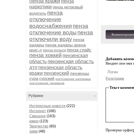
пенза кражи
пенза
наркотики
пенза нетрезвый
пенза
водитель
отключение
водоснабжения
пенза
отключение воды
пенза
Комментироват
отключили воду
пенза
радары
пенза радары арена
пенза спайс
крис-п
пенза розыск
пенза хоккей
пензенская
Добавить комм
пензенская область
область
Введите свое имя и
дтп
пензенская область
кражи
пензенский
пензенцы
сура
сурский
Регистрация
уничтожение насекомых
уничтожение тараканов
Текст коммен
Рубрики
-
Интересные новости
(222)
Интернет
(166)
Смешное
(163)
юмор
(123)
Творчество
(60)
Проверка орфог
зима
(48)