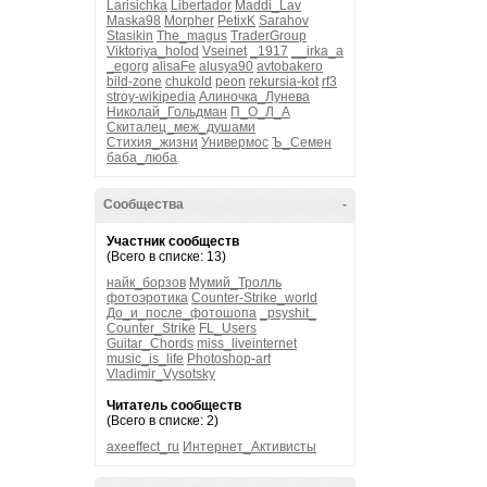
Larisichka
Libertador
Maddi_Lav
Maska98
Morpher
PetixK
Sarahov
Stasikin
The_magus
TraderGroup
Viktoriya_holod
Vseinet
_1917
__irka_a
_egorg
alisaFe
alusya90
avtobakero
bild-zone
chukold
peon
rekursia-kot
rf3
stroy-wikipedia
Алиночка_Лунева
Николай_Гольдман
П_О_Л_А
Скиталец_меж_душами
Стихия_жизни
Универмос
Ъ_Семен
баба_люба
Сообщества
-
Участник сообществ
(Всего в списке: 13)
найк_борзов
Мумий_Тролль
фотоэротика
Counter-Strike_world
До_и_после_фотошопа
_psyshit_
Counter_Strike
FL_Users
Guitar_Chords
miss_liveinternet
music_is_life
Photoshop-art
Vladimir_Vysotsky
Читатель сообществ
(Всего в списке: 2)
axeeffect_ru
Интернет_Активисты