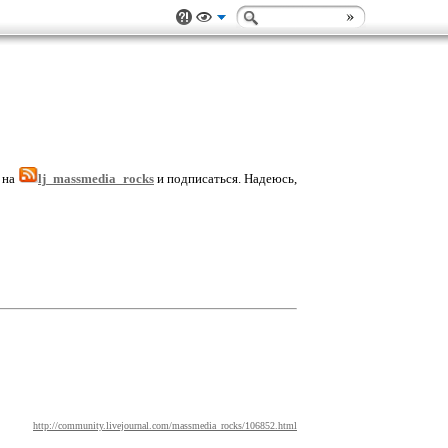
 на
lj_massmedia_rocks
и подписаться. Надеюсь,
http://community.livejournal.com/massmedia_rocks/106852.html