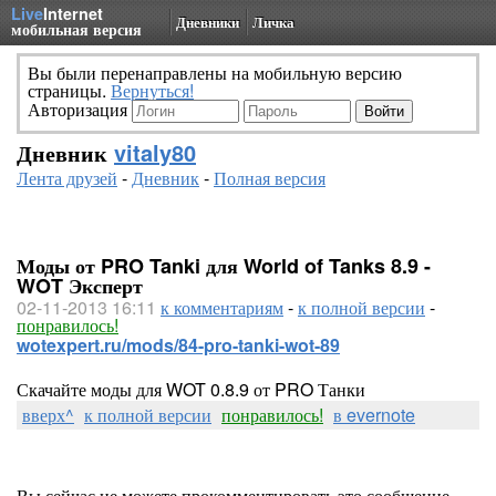
Live
Internet
Дневники
Личка
мобильная версия
Вы были перенаправлены на мобильную версию
страницы.
Вернуться!
Авторизация
Дневник
vitaly80
Лента друзей
-
Дневник
-
Полная версия
Моды от PRO Tanki для World of Tanks 8.9 -
WOT Эксперт
02-11-2013 16:11
к комментариям
-
к полной версии
-
понравилось!
wotexpert.ru/mods/84-pro-tanki-wot-89
Скачайте моды для WOT 0.8.9 от PRO Танки
вверх^
к полной версии
понравилось!
в evernote
Вы сейчас не можете прокомментировать это сообщение.