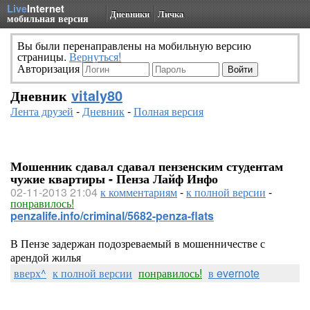
Live
Internet
Дневники
Личка
мобильная версия
Вы были перенаправлены на мобильную версию
страницы.
Вернуться!
Авторизация
Дневник
vitaly80
Лента друзей
-
Дневник
-
Полная версия
Мошенник сдавал сдавал пензенским студентам
чужие квартиры - Пенза Лайф Инфо
02-11-2013 21:04
к комментариям
-
к полной версии
-
понравилось!
penzalife.info/criminal/5682-penza-flats
В Пензе задержан подозреваемый в мошенничестве с
арендой жилья
вверх^
к полной версии
понравилось!
в evernote